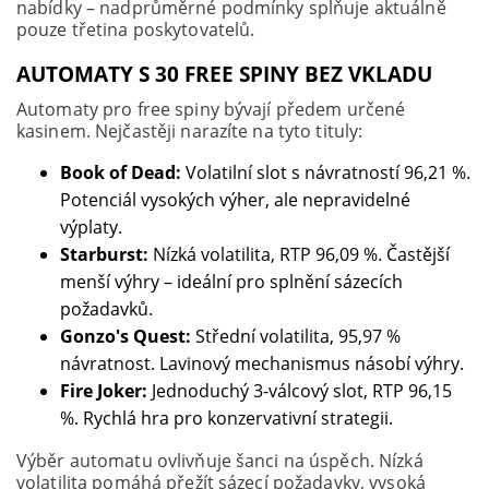
nabídky – nadprůměrné podmínky splňuje aktuálně
pouze třetina poskytovatelů.
AUTOMATY S 30 FREE SPINY BEZ VKLADU
Automaty pro free spiny bývají předem určené
kasinem. Nejčastěji narazíte na tyto tituly:
Book of Dead:
Volatilní slot s návratností 96,21 %.
Potenciál vysokých výher, ale nepravidelné
výplaty.
Starburst:
Nízká volatilita, RTP 96,09 %. Častější
menší výhry – ideální pro splnění sázecích
požadavků.
Gonzo's Quest:
Střední volatilita, 95,97 %
návratnost. Lavinový mechanismus násobí výhry.
Fire Joker:
Jednoduchý 3-válcový slot, RTP 96,15
%. Rychlá hra pro konzervativní strategii.
Výběr automatu ovlivňuje šanci na úspěch. Nízká
volatilita pomáhá přežít sázecí požadavky, vysoká