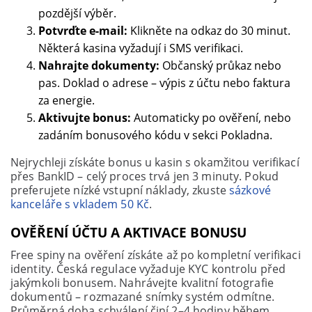
pozdější výběr.
Potvrďte e-mail:
Klikněte na odkaz do 30 minut.
Některá kasina vyžadují i SMS verifikaci.
Nahrajte dokumenty:
Občanský průkaz nebo
pas. Doklad o adrese – výpis z účtu nebo faktura
za energie.
Aktivujte bonus:
Automaticky po ověření, nebo
zadáním bonusového kódu v sekci Pokladna.
Nejrychleji získáte bonus u kasin s okamžitou verifikací
přes BankID – celý proces trvá jen 3 minuty. Pokud
preferujete nízké vstupní náklady, zkuste
sázkové
kanceláře s vkladem 50 Kč
.
OVĚŘENÍ ÚČTU A AKTIVACE BONUSU
Free spiny na ověření získáte až po kompletní verifikaci
identity. Česká regulace vyžaduje KYC kontrolu před
jakýmkoli bonusem. Nahrávejte kvalitní fotografie
dokumentů – rozmazané snímky systém odmítne.
Průměrná doba schválení činí 2–4 hodiny během