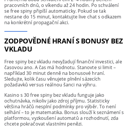
pracovních dnů, o víkendu až 24 hodin. Po schválení
se free spiny připíší automaticky. Pokud se tak
nestane do 15 minut, kontaktujte live chat s odkazem
na konkrétní propagační akci.
ZODPOVĚDNÉ HRANÍ S BONUSY BEZ
VKLADU
Free spiny bez vkladu nevyžadují finanční investici, ale
časovou ano. A čas má hodnotu. Stanovte si limit –
například 30 minut denně na bonusové hraní.
Sledujte, kolik času věnujete plnění sázecích
požadavků versus reálnou šanci na výhru.
Kasino s 30 free spiny bez vkladu funguje jako
ochutnávka, nikoliv jako zdroj příjmu. Statisticky
většina hráčů nesplní podmínky pro výběr. To není
selhání – to je matematika. Bonus slouží k seznámení s
platformou, vyzkoušení automatů a rozhodnutí, zda
chcete pokračovat vlastními penězi.