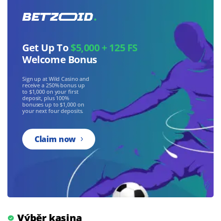
Get Up To
$5,000 + 125 FS
Welcome Bonus
Sign up at Wild Casino and
receive a 250% bonus up
to $1,000 on your first
deposit, plus 100%
bonuses up to $1,000 on
your next four deposits.
Claim now
Výběr kasina