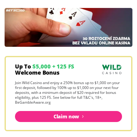
Up To
$5,000 + 125 FS
Welcome Bonus
Join Wild Casino and enjoy a 250% bonus up to $1,000 on your
first deposit, followed by 100% up to $1,000 on your next four
deposits, with a minimum deposit of $20 required for bonus
eligibility, plus 125 FS. See below for full T&C's, 18+,
BeGambleAware.org
Claim now