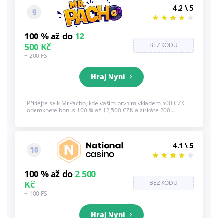
4.2 \ 5
9
100 % až do
12
500 Kč
BEZ KÓDU
+ 200 FS
Hraj Nyní
Přidejte se k MrPacho, kde vaším prvním vkladem 500 CZK
odemknete bonus 100 % až 12,500 CZK a získáte 200
zatočení zdarma. Platí VOP, 18+
4.1 \ 5
10
100 % až do
2 500
Kč
BEZ KÓDU
+ 100 FS
Hraj Nyní