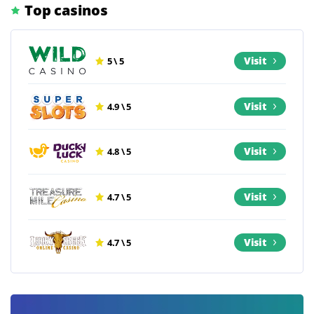
Top casinos
Visit
5 \ 5
Visit
4.9 \ 5
Visit
4.8 \ 5
Visit
4.7 \ 5
Visit
4.7 \ 5