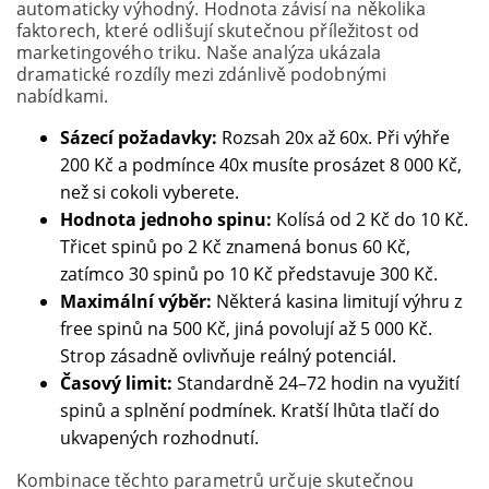
automaticky výhodný. Hodnota závisí na několika
faktorech, které odlišují skutečnou příležitost od
marketingového triku. Naše analýza ukázala
dramatické rozdíly mezi zdánlivě podobnými
nabídkami.
Sázecí požadavky:
Rozsah 20x až 60x. Při výhře
200 Kč a podmínce 40x musíte prosázet 8 000 Kč,
než si cokoli vyberete.
Hodnota jednoho spinu:
Kolísá od 2 Kč do 10 Kč.
Třicet spinů po 2 Kč znamená bonus 60 Kč,
zatímco 30 spinů po 10 Kč představuje 300 Kč.
Maximální výběr:
Některá kasina limitují výhru z
free spinů na 500 Kč, jiná povolují až 5 000 Kč.
Strop zásadně ovlivňuje reálný potenciál.
Časový limit:
Standardně 24–72 hodin na využití
spinů a splnění podmínek. Kratší lhůta tlačí do
ukvapených rozhodnutí.
Kombinace těchto parametrů určuje skutečnou