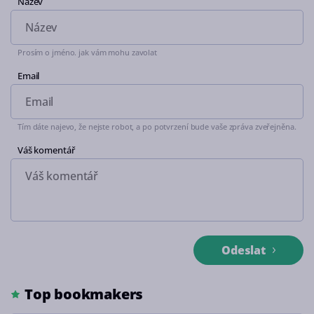
Název
Prosím o jméno. jak vám mohu zavolat
Email
Tím dáte najevo, že nejste robot, a po potvrzení bude vaše zpráva zveřejněna.
Váš komentář
Odeslat
Top bookmakers