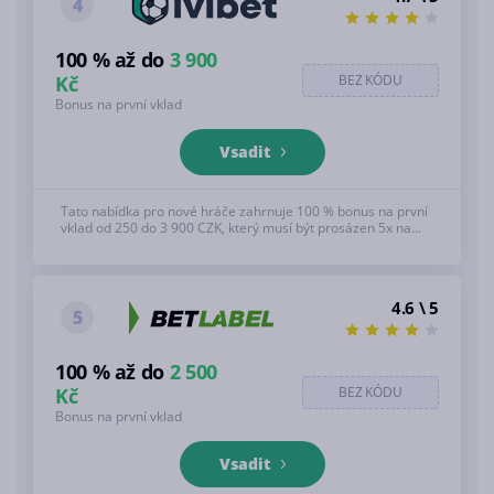
4
100 % až do
3 900
Kč
BEZ KÓDU
Bonus na první vklad
Vsadit
Tato nabídka pro nové hráče zahrnuje 100 % bonus na první
vklad od 250 do 3 900 CZK, který musí být prosázen 5x na
sázky s kurzem 2+ do 7 dnů. Platí VOP, 18+
4.6 \ 5
5
100 % až do
2 500
Kč
BEZ KÓDU
Bonus na první vklad
Vsadit