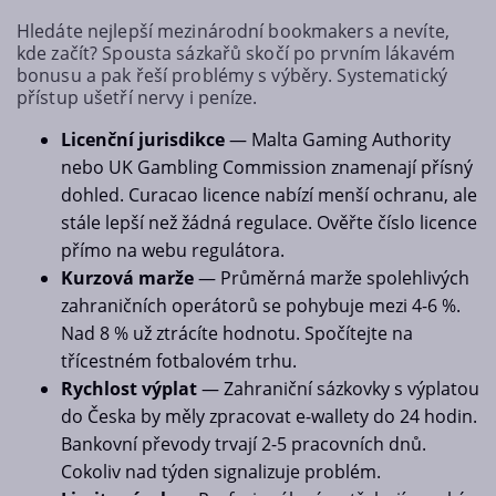
Hledáte nejlepší mezinárodní bookmakers a nevíte,
kde začít? Spousta sázkařů skočí po prvním lákavém
bonusu a pak řeší problémy s výběry. Systematický
přístup ušetří nervy i peníze.
Licenční jurisdikce
— Malta Gaming Authority
nebo UK Gambling Commission znamenají přísný
dohled. Curacao licence nabízí menší ochranu, ale
stále lepší než žádná regulace. Ověřte číslo licence
přímo na webu regulátora.
Kurzová marže
— Průměrná marže spolehlivých
zahraničních operátorů se pohybuje mezi 4-6 %.
Nad 8 % už ztrácíte hodnotu. Spočítejte na
třícestném fotbalovém trhu.
Rychlost výplat
— Zahraniční sázkovky s výplatou
do Česka by měly zpracovat e-wallety do 24 hodin.
Bankovní převody trvají 2-5 pracovních dnů.
Cokoliv nad týden signalizuje problém.