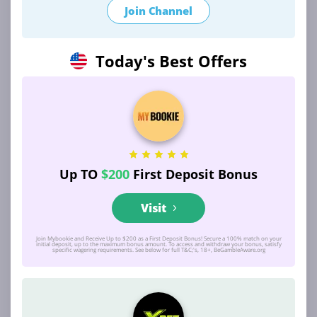
Join Channel
Výplata e-wallet
2-6 hodin
Today's Best Offers
12-24 hodin
24-48 hodin
Počet sportů
Up TO
$200
First Deposit Bonus
40+
Visit
25-35
Join Mybookie and Receive Up to $200 as a First Deposit Bonus! Secure a 100% match on your
initial deposit, up to the maximum bonus amount. To access and withdraw your bonus, satisfy
specific wagering requirements. See below for full T&C;'s, 18+, BeGambleAware.org
15-20
Český jazyk
Ano + chat