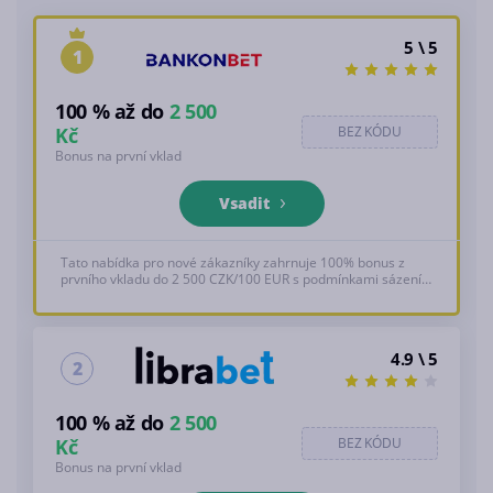
5 \ 5
1
100 % až do
2 500
Kč
BEZ KÓDU
Bonus na první vklad
Vsadit
Tato nabídka pro nové zákazníky zahrnuje 100% bonus z
prvního vkladu do 2 500 CZK/100 EUR s podmínkami sázení,
jejichž nesplnění vede k zrušení bonusu. Platí VOP, 18+
4.9 \ 5
2
100 % až do
2 500
Kč
BEZ KÓDU
Bonus na první vklad