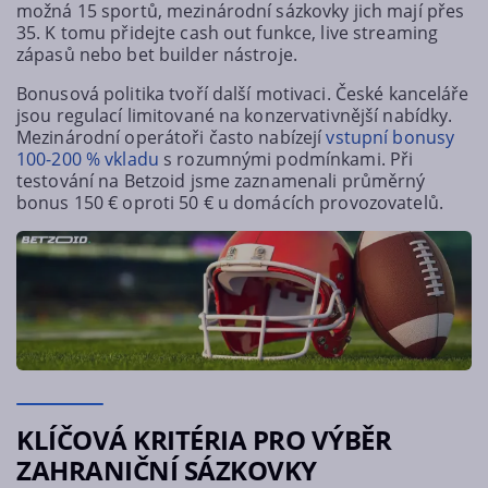
možná 15 sportů, mezinárodní sázkovky jich mají přes
35. K tomu přidejte cash out funkce, live streaming
zápasů nebo bet builder nástroje.
Bonusová politika tvoří další motivaci. České kanceláře
jsou regulací limitované na konzervativnější nabídky.
Mezinárodní operátoři často nabízejí
vstupní bonusy
100-200 % vkladu
s rozumnými podmínkami. Při
testování na Betzoid jsme zaznamenali průměrný
bonus 150 € oproti 50 € u domácích provozovatelů.
KLÍČOVÁ KRITÉRIA PRO VÝBĚR
ZAHRANIČNÍ SÁZKOVKY