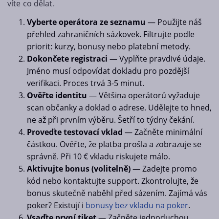
víte co dělat.
Vyberte operátora ze seznamu
— Použijte náš
přehled zahraničních sázkovek. Filtrujte podle
priorit: kurzy, bonusy nebo platební metody.
Dokončete registraci
— Vyplňte pravdivé údaje.
Jméno musí odpovídat dokladu pro pozdější
verifikaci. Proces trvá 3-5 minut.
Ověřte identitu
— Většina operátorů vyžaduje
scan občanky a doklad o adrese. Udělejte to hned,
ne až při prvním výběru. Šetří to týdny čekání.
Proveďte testovací vklad
— Začněte minimální
částkou. Ověřte, že platba prošla a zobrazuje se
správně. Při 10 € vkladu riskujete málo.
Aktivujte bonus (volitelně)
— Zadejte promo
kód nebo kontaktujte support. Zkontrolujte, že
bonus skutečně naběhl před sázením. Zajímá vás
poker? Existují i
bonusy bez vkladu na poker
.
Vsaďte první tiket
— Začněte jednoduchou