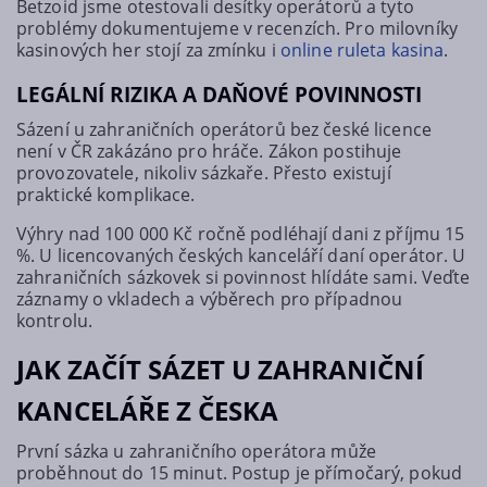
Betzoid jsme otestovali desítky operátorů a tyto
problémy dokumentujeme v recenzích. Pro milovníky
kasinových her stojí za zmínku i
online ruleta kasina
.
LEGÁLNÍ RIZIKA A DAŇOVÉ POVINNOSTI
Sázení u zahraničních operátorů bez české licence
není v ČR zakázáno pro hráče. Zákon postihuje
provozovatele, nikoliv sázkaře. Přesto existují
praktické komplikace.
Výhry nad 100 000 Kč ročně podléhají dani z příjmu 15
%. U licencovaných českých kanceláří daní operátor. U
zahraničních sázkovek si povinnost hlídáte sami. Veďte
záznamy o vkladech a výběrech pro případnou
kontrolu.
JAK ZAČÍT SÁZET U ZAHRANIČNÍ
KANCELÁŘE Z ČESKA
První sázka u zahraničního operátora může
proběhnout do 15 minut. Postup je přímočarý, pokud