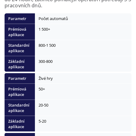
pracovních dnů.
Počet automatů
1 500+
800-1 500
300-800
Živé hry
50+
20-50
5-20