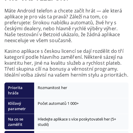
Máte Android telefon a chcete začít hrát — ale která
aplikace je pro vás ta pravá? Záleží na tom, co
preferujete: širokou nabídku automatů, živé hry s
českými dealery, nebo hlavně rychlé výběry výher.
Naše testování v Betzoid ukázalo, že žádná aplikace
neexceluje ve všem současně.
Kasino aplikace s českou licencí se dají rozdělit do tří
kategorií podle hlavního zaměření. Některé sázejí na
kvantitu her, jiné na kvalitu služeb a rychlost plateb.
Třetí skupina cílí na bonusy a věrnostní programy.
Ideální volba závisí na vašem herním stylu a prioritách.
Rozmanitost her
Počet automatů 1 000+
Hledejte aplikace s více poskytovateli her (5+
studií)