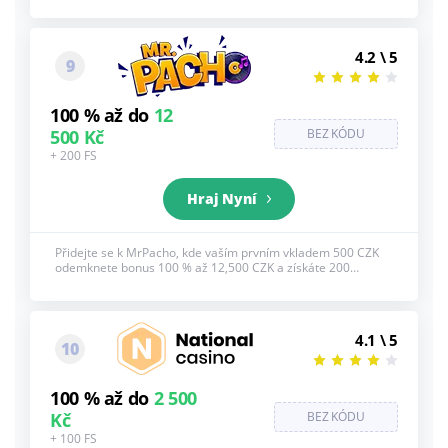
CZK/5 EUR. Platnost 10 dní. Platí VOP, 18+
4.2 \ 5
9
100 % až do
12
500 Kč
BEZ KÓDU
+ 200 FS
Hraj Nyní
Přidejte se k MrPacho, kde vaším prvním vkladem 500 CZK
odemknete bonus 100 % až 12,500 CZK a získáte 200
zatočení zdarma. Platí VOP, 18+
4.1 \ 5
10
100 % až do
2 500
Kč
BEZ KÓDU
+ 100 FS