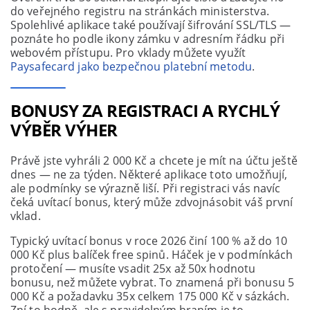
do veřejného registru na stránkách ministerstva.
Spolehlivé aplikace také používají šifrování SSL/TLS —
poznáte ho podle ikony zámku v adresním řádku při
webovém přístupu. Pro vklady můžete využít
Paysafecard jako bezpečnou platební metodu
.
BONUSY ZA REGISTRACI A RYCHLÝ
VÝBĚR VÝHER
Právě jste vyhráli 2 000 Kč a chcete je mít na účtu ještě
dnes — ne za týden. Některé aplikace toto umožňují,
ale podmínky se výrazně liší. Při registraci vás navíc
čeká uvítací bonus, který může zdvojnásobit váš první
vklad.
Typický uvítací bonus v roce 2026 činí 100 % až do 10
000 Kč plus balíček free spinů. Háček je v podmínkách
protočení — musíte vsadit 25x až 50x hodnotu
bonusu, než můžete vybrat. To znamená při bonusu 5
000 Kč a požadavku 35x celkem 175 000 Kč v sázkách.