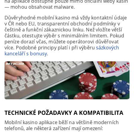
na aplikace dostupné pouze mimo oficiální weby kasin
— mohou obsahovat malware.
Důvěryhodné mobilní kasino má vždy kontaktní údaje
v ČR nebo EU, transparentní obchodní podmínky v
češtině a funkční zákaznickou linku. Než vložíte větší
částku, otestujte výběr s minimálním limitem. Pokud
peníze dorazí včas, můžete operátorovi důvěřovat
více. Podobné principy platí i při výběru
sázkových
kanceláří s bonusy
.
TECHNICKÉ POŽADAVKY A KOMPATIBILITA
Mobilní kasino aplikace běží na většině moderních
telefonů, ale některá zařízení mají omezení: