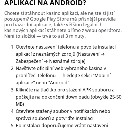
APLIKACI NA ANDROID?
Chcete si stáhnout kasino aplikaci, ale nejste si jistí
postupem? Google Play Store má přísnější pravidla
pro hazardní aplikace, takže většinu legálních
kasinových aplikací stáhnete přímo z webu operátora.
Není to složité — trvá to asi 3 minuty.
Otevřete nastavení telefonu a povolte instalaci
aplikací z neznámých zdrojů (Nastavení →
Zabezpečení → Neznámé zdroje)
Navštivte oficiální web vybraného kasina v
prohlížeči telefonu — hledejte sekci "Mobilní
aplikace" nebo "Android"
Klikněte na tlačítko pro stažení APK souboru a
počkejte na dokončení downloadu (obvykle 25-50
MB)
Otevřete stažený soubor v notifikacích nebo
správci souborů a potvrďte instalaci
Po instalaci doporučujeme vrátit nastavení