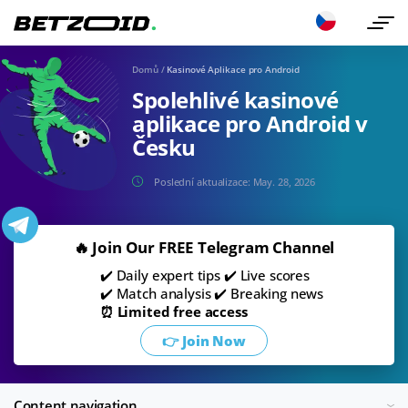
Domů
/
Kasinové Aplikace pro Android
Spolehlivé kasinové
aplikace pro Android v
Česku
Poslední aktualizace:
May. 28, 2026
🔥 Join Our FREE Telegram Channel
✔️ Daily expert tips ✔️ Live scores
✔️ Match analysis ✔️ Breaking news
⏰ Limited free access
👉 Join Now
Content navigation