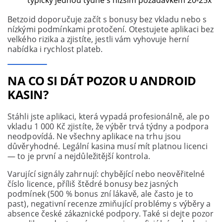
typicky jednou týdně s nižším požadavkem 20-25x
Betzoid doporučuje začít s bonusy bez vkladu nebo s
nízkými podmínkami protočení. Otestujete aplikaci bez
velkého rizika a zjistíte, jestli vám vyhovuje herní
nabídka i rychlost plateb.
NA CO SI DÁT POZOR U ANDROID
KASIN?
Stáhli jste aplikaci, která vypadá profesionálně, ale po
vkladu 1 000 Kč zjistíte, že výběr trvá týdny a podpora
neodpovídá. Ne všechny aplikace na trhu jsou
důvěryhodné. Legální kasina musí mít platnou licenci
— to je první a nejdůležitější kontrola.
Varující signály zahrnují: chybějící nebo neověřitelné
číslo licence, příliš štědré bonusy bez jasných
podmínek (500 % bonus zní lákavě, ale často je to
past), negativní recenze zmiňující problémy s výběry a
absence české zákaznické podpory. Také si dejte pozor