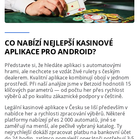
CO NABÍZÍ NEJLEPŠÍ KASINOVÉ
APLIKACE PRO ANDROID?
Představte si, že hledáte aplikaci s automatovými
hrami, ale nechcete se vzdát živé rulety s českým
dealerem. Kvalitní aplikace kombinují obojí v jednom
prostředí. Při naší analýze jsme v Betzoid hodnotili 15
klíčových parametrů — od počtu her přes rychlost
výběrů až po kvalitu zákaznické podpory v češtině.
Legální kasinové aplikace v Česku se liší především v
nabídce her a rychlosti zpracování výběrů. Některé
platformy nabízejí přes 2 000 automatů, jiné se
zaměřují na menší, ale pečlivě vybraný katalog. Ty
nejrychlejší dokáží zpracovat platbu na bankovní účet
do 24 hodin, zatímco pomalejší operátoři potřebují 3-5