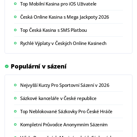
Top Mobilní Kasina pro iOS Uživatele
Česká Online Kasina s Mega Jackpoty 2026
Top Česká Kasina s SMS Platbou
Rychlé Výplaty v Českých Online Kasinech
Populární v sázení
Nejvyšší Kurzy Pro Sportovní Sázení v 2026
Sázkové kanceláře v České republice
Top Neblokované Sázkovky Pro České Hráče
Kompletní Průvodce Anonymním Sázením