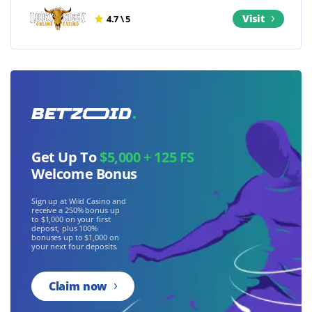
Visit
4.7 \ 5
Get Up To
$5,000 + 125 FS
Welcome Bonus
Sign up at Wild Casino and
receive a 250% bonus up
to $1,000 on your first
deposit, plus 100%
bonuses up to $1,000 on
your next four deposits.
Claim now