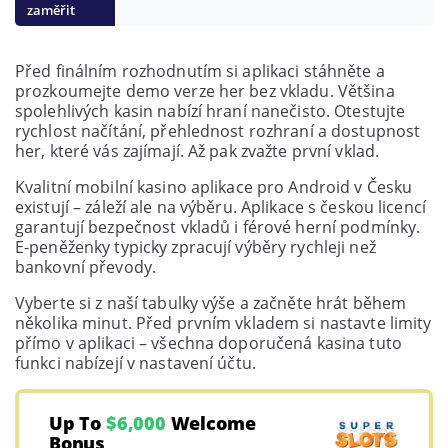
Před finálním rozhodnutím si aplikaci stáhněte a
prozkoumejte demo verze her bez vkladu. Většina
spolehlivých kasin nabízí hraní nanečisto. Otestujte
rychlost načítání, přehlednost rozhraní a dostupnost
her, které vás zajímají. Až pak zvažte první vklad.
Kvalitní mobilní kasino aplikace pro Android v Česku
existují – záleží ale na výběru. Aplikace s českou licencí
garantují bezpečnost vkladů i férové herní podmínky.
E-peněženky typicky zpracují výběry rychleji než
bankovní převody.
Vyberte si z naší tabulky výše a začněte hrát během
několika minut. Před prvním vkladem si nastavte limity
přímo v aplikaci – všechna doporučená kasina tuto
funkci nabízejí v nastavení účtu.
Up To
$6,000
Welcome
Bonus