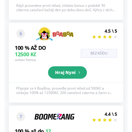
Když provedete první vklad, získáte bonus v podobě 50
zdarma zatočení každý den po dobu dvou dnů. Výhry z těchto
zatočení podléhají 40násobnému prosazení. Platí VOP, 18+
4.5 \ 5
6
100 % AŽ DO
12500 Kč
BEZ KÓDU
uvítací bonus
Hraj Nyní
Připojte se k BoaBoa, proveďte první vklad od 500Kč a
získejte 100% až 12500Kč, 200 zatočení zdarma a šanci v
Bonus Crab. Zatočení se přidělují 10 dní po 20. Platí VOP, 18+
4.4 \ 5
7
100 % až do
12