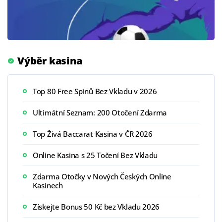
Výběr kasina
Top 80 Free Spinů Bez Vkladu v 2026
Ultimátní Seznam: 200 Otočení Zdarma
Top Živá Baccarat Kasina v ČR 2026
Online Kasina s 25 Točení Bez Vkladu
Zdarma Otočky v Nových Českých Online
Kasinech
Získejte Bonus 50 Kč bez Vkladu 2026