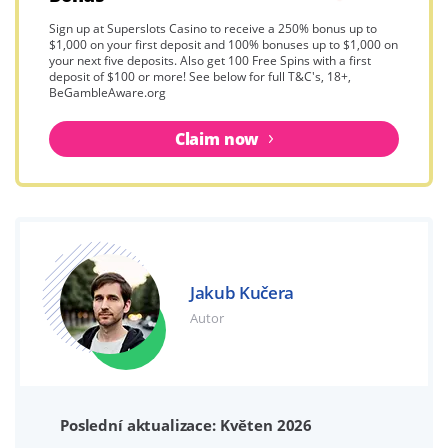
Sign up at Superslots Casino to receive a 250% bonus up to
$1,000 on your first deposit and 100% bonuses up to $1,000 on
your next five deposits. Also get 100 Free Spins with a first
deposit of $100 or more! See below for full T&C's, 18+,
BeGambleAware.org
Claim now
Jakub Kučera
Autor
Poslední aktualizace: Květen 2026