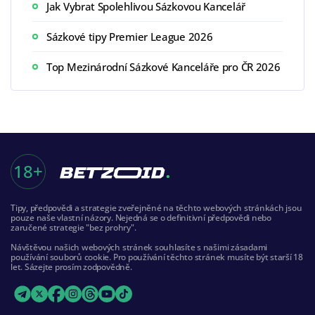
Jak Vybrat Spolehlivou Sázkovou Kancelář
Sázkové tipy Premier League 2026
Top Mezinárodní Sázkové Kanceláře pro ČR 2026
18+
Tipy, předpovědi a strategie zveřejněné na těchto webových stránkách jsou
pouze naše vlastní názory. Nejedná se o definitivní předpovědi nebo
zaručené strategie "bez prohry".
Návštěvou našich webových stránek souhlasíte s našimi zásadami
používání souborů cookie. Pro používání těchto stránek musíte být starší 18
let. Sázejte prosím zodpovědně.