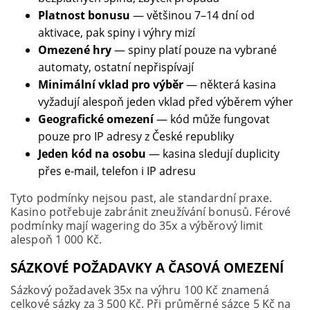
Platnost bonusu
— většinou 7–14 dní od
aktivace, pak spiny i výhry mizí
Omezené hry
— spiny platí pouze na vybrané
automaty, ostatní nepřispívají
Minimální vklad pro výběr
— některá kasina
vyžadují alespoň jeden vklad před výběrem výher
Geografické omezení
— kód může fungovat
pouze pro IP adresy z České republiky
Jeden kód na osobu
— kasina sledují duplicity
přes e-mail, telefon i IP adresu
Tyto podmínky nejsou past, ale standardní praxe.
Kasino potřebuje zabránit zneužívání bonusů. Férové
podmínky mají wagering do 35x a výběrový limit
alespoň 1 000 Kč.
SÁZKOVÉ POŽADAVKY A ČASOVÁ OMEZENÍ
Sázkový požadavek 35x na výhru 100 Kč znamená
celkové sázky za 3 500 Kč. Při průměrné sázce 5 Kč na