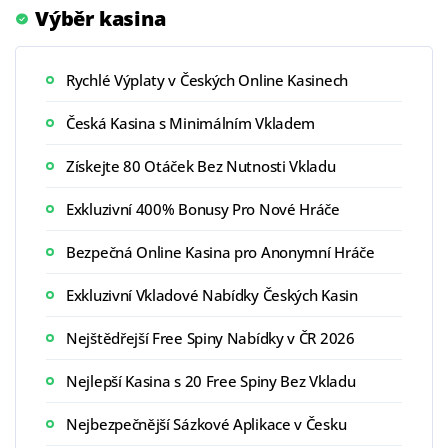
Výběr kasina
Rychlé Výplaty v Českých Online Kasinech
Česká Kasina s Minimálním Vkladem
Získejte 80 Otáček Bez Nutnosti Vkladu
Exkluzivní 400% Bonusy Pro Nové Hráče
Bezpečná Online Kasina pro Anonymní Hráče
Exkluzivní Vkladové Nabídky Českých Kasin
Nejštědřejší Free Spiny Nabídky v ČR 2026
Nejlepší Kasina s 20 Free Spiny Bez Vkladu
Nejbezpečnější Sázkové Aplikace v Česku