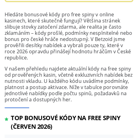
Hledáte bonusové kódy pro free spiny v online
kasinech, které skutečně fungují? Většina stránek
slibuje stovky zatočení zdarma, ale realita je často
zklamáním – kódy prošlé, podmínky nesplnitelné nebo
bonus pro české hráče nedostupný. V Betzoid jsme
prověřili desítky nabídek a vybrali pouze ty, které v
roce 2026 opravdu přinášejí hodnotu hráčům v České
republice.
V našem přehledu najdete aktuální kódy na free spiny
od prověřených kasin, včetně exkluzivních nabídek bez
nutnosti vkladu. U každého kódu uvádíme podmínky,
platnost a postup aktivace. Níže v tabulce porovnáte
jednotlivé nabídky podle počtu spinů, požadavků na
protočení a dostupných her.
TOP BONUSOVÉ KÓDY NA FREE SPINY
(ČERVEN 2026)