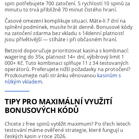
spin potřebujete 700 zatočení. S rychlostí 10 spinů za
minutu to trvá přibližně 70 minut čistého hraní.
Časové omezení komplikuje situaci. Máte-li 7 dní na
splnění podmínek, musíte hrát denně. Bonusové kódy
na zatočení zdarma bez vkladu s 14denní platností
jsou přívětivější — stíháte i při občasném hraní.
Betzoid doporučuje prioritizovat kasina s kombinací:
wagering do 35x, platnost 14+ dní, výběrový limit 1
000+ Kč. Tuto kombinaci splňuje 11 z 34 testovaných
operátorů. Preferujete nižší požadavky na protočení?
Prozkoumejte naši stránku věnovanou
kasinům s
nízkým vkladem
.
TIPY PRO MAXIMÁLNÍ VYUŽITÍ
BONUSOVÝCH KÓDŮ
Chcete z free spinů vytěžit maximum? Po třech letech
testování máme ověřené strategie, které fungují u
českých kasin v roce 2026.