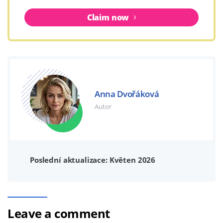
Claim now
Anna Dvořáková
Autor
Poslední aktualizace: Květen 2026
Leave a comment