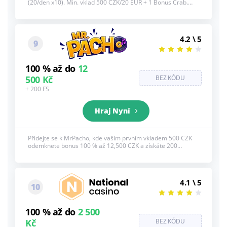
(20/den x10). Min. vklad 500 CZK/20 EUR + 1 Bonus Crab.
Podmínky: 35x vklad+bonus, 40x pro spiny. Max sázka 125
CZK/5 EUR. Platnost 10 dní. Platí VOP, 18+
4.2 \ 5
9
100 % až do
12
500 Kč
BEZ KÓDU
+ 200 FS
Hraj Nyní
Přidejte se k MrPacho, kde vaším prvním vkladem 500 CZK
odemknete bonus 100 % až 12,500 CZK a získáte 200
zatočení zdarma. Platí VOP, 18+
4.1 \ 5
10
100 % až do
2 500
Kč
BEZ KÓDU