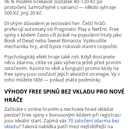
96 % můžete očekávat zůstatek 80–120 Kč po
protočení. Samozřejmě s variancí — někdo vyhraje
500 Kč, jiný 20 Kč.
Druhým důvodem je testování her. Čeští hráči
preferují automaty od Pragmatic Play a NetEnt. Free
spiny s kódem často cílí právě na populární tituly jako
Book of Dead nebo Sweet Bonanza. Vyzkoušíte
mechaniku hry, aniž byste riskovali vlastní rozpočet.
Psychologický efekt hraje také roli. Když dostanete
něco zdarma, cítíte se jako výherce ještě před prvním
zatočením. Kasina to vědí a fungující promo kódy na
free spiny jsou součástí jejich akviziční strategie. Vy z
toho můžete těžit — pokud znáte podmínky.
VÝHODY FREE SPINŮ BEZ VKLADU PRO NOVÉ
HRÁČE
Začínáte s online hraním a nechcete hned vkládat
peníze? Free spiny s bonusovým kódem při registraci
jsou ideální start. Zajímá vás
70 zatočení zdarma bez
vkladu
? Taková nabídka patří mezi nejštědřejší na