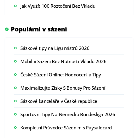
Jak Využít 100 Roztočení Bez Vkladu
Populární v sázení
Sázkové tipy na Ligu mistrů 2026
Mobilní Sázení Bez Nutnosti Vkladu 2026
České Sázení Online: Hodnocení a Tipy
Maximalizujte Zisky S Bonusy Pro Sázení
Sázkové kanceláře v České republice
Sportovní Tipy Na Německo Bundesliga 2026
Kompletní Průvodce Sázením s Paysafecard