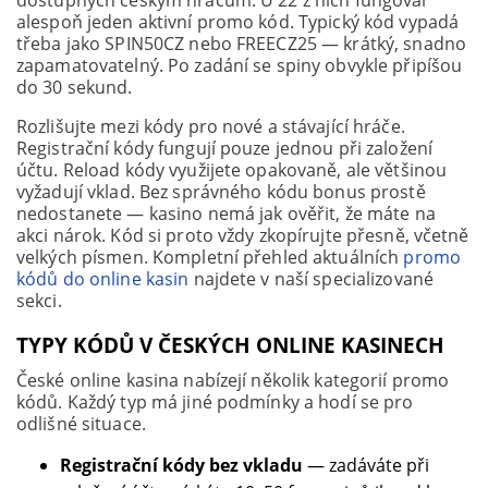
alespoň jeden aktivní promo kód. Typický kód vypadá
třeba jako SPIN50CZ nebo FREECZ25 — krátký, snadno
zapamatovatelný. Po zadání se spiny obvykle připíšou
do 30 sekund.
Rozlišujte mezi kódy pro nové a stávající hráče.
Registrační kódy fungují pouze jednou při založení
účtu. Reload kódy využijete opakovaně, ale většinou
vyžadují vklad. Bez správného kódu bonus prostě
nedostanete — kasino nemá jak ověřit, že máte na
akci nárok. Kód si proto vždy zkopírujte přesně, včetně
velkých písmen. Kompletní přehled aktuálních
promo
kódů do online kasin
najdete v naší specializované
sekci.
TYPY KÓDŮ V ČESKÝCH ONLINE KASINECH
České online kasina nabízejí několik kategorií promo
kódů. Každý typ má jiné podmínky a hodí se pro
odlišné situace.
Registrační kódy bez vkladu
— zadáváte při