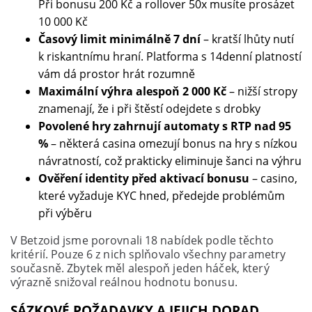
Při bonusu 200 Kč a rollover 50x musíte prosázet
10 000 Kč
Časový limit minimálně 7 dní
– kratší lhůty nutí
k riskantnímu hraní. Platforma s 14denní platností
vám dá prostor hrát rozumně
Maximální výhra alespoň 2 000 Kč
– nižší stropy
znamenají, že i při štěstí odejdete s drobky
Povolené hry zahrnují automaty s RTP nad 95
%
– některá casina omezují bonus na hry s nízkou
návratností, což prakticky eliminuje šanci na výhru
Ověření identity před aktivací bonusu
– casino,
které vyžaduje KYC hned, předejde problémům
při výběru
V Betzoid jsme porovnali 18 nabídek podle těchto
kritérií. Pouze 6 z nich splňovalo všechny parametry
současně. Zbytek měl alespoň jeden háček, který
výrazně snižoval reálnou hodnotu bonusu.
SÁZKOVÉ POŽADAVKY A JEJICH DOPAD