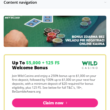
Content navigation
Up To
$5,000 + 125 FS
Welcome Bonus
Join Wild Casino and enjoy a 250% bonus up to $1,000 on your
first deposit, followed by 100% up to $1,000 on your next four
deposits, with a minimum deposit of $20 required for bonus
eligibility, plus 125 FS. See below for full T&C's, 18+,
BeGambleAware.org
Claim now