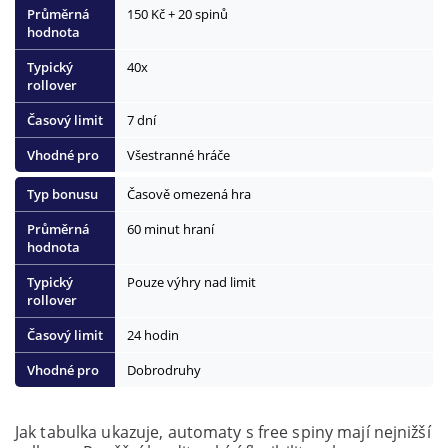
150 Kč + 20 spinů
40x
7 dní
Všestranné hráče
Časově omezená hra
60 minut hraní
Pouze výhry nad limit
24 hodin
Dobrodruhy
Jak tabulka ukazuje, automaty s free spiny mají nejnižší