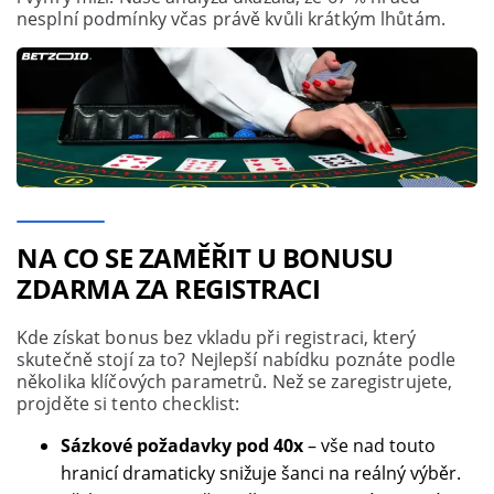
nesplní podmínky včas právě kvůli krátkým lhůtám.
NA CO SE ZAMĚŘIT U BONUSU
ZDARMA ZA REGISTRACI
Kde získat bonus bez vkladu při registraci, který
skutečně stojí za to? Nejlepší nabídku poznáte podle
několika klíčových parametrů. Než se zaregistrujete,
projděte si tento checklist:
Sázkové požadavky pod 40x
– vše nad touto
hranicí dramaticky snižuje šanci na reálný výběr.