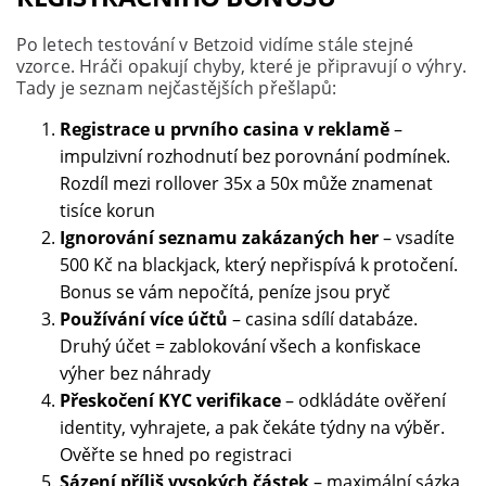
Po letech testování v Betzoid vidíme stále stejné
vzorce. Hráči opakují chyby, které je připravují o výhry.
Tady je seznam nejčastějších přešlapů:
Registrace u prvního casina v reklamě
–
impulzivní rozhodnutí bez porovnání podmínek.
Rozdíl mezi rollover 35x a 50x může znamenat
tisíce korun
Ignorování seznamu zakázaných her
– vsadíte
500 Kč na blackjack, který nepřispívá k protočení.
Bonus se vám nepočítá, peníze jsou pryč
Používání více účtů
– casina sdílí databáze.
Druhý účet = zablokování všech a konfiskace
výher bez náhrady
Přeskočení KYC verifikace
– odkládáte ověření
identity, vyhrajete, a pak čekáte týdny na výběr.
Ověřte se hned po registraci
Sázení příliš vysokých částek
– maximální sázka