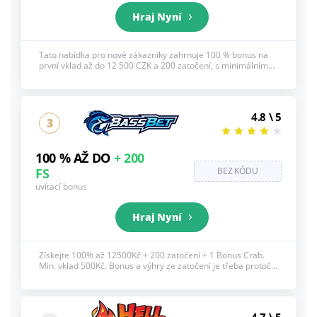
Hraj Nyní
Tato nabídka pro nové zákazníky zahrnuje 100 % bonus na
první vklad až do 12 500 CZK a 200 zatočení, s minimálním
vkladem 500 CZK, sázkovými požadavky 35x bonusu a
vkladu, a nutností splnit podmínky do 10 dnů. Platí VOP, 18+
4.8 \ 5
3
100 % AŽ DO
+ 200
FS
BEZ KÓDU
uvítací bonus
Hraj Nyní
Získejte 100% až 12500Kč + 200 zatočení + 1 Bonus Crab.
Min. vklad 500Kč. Bonus a výhry ze zatočení je třeba protočit
35x/40x. Platí VOP, 18+