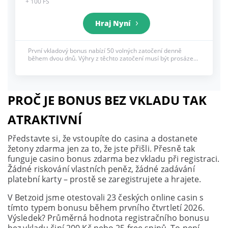
+ 100 FS
Hraj Nyní
První vkladový bonus nabízí 50 volných zatočení denně
během dvou dnů. Výhry z těchto zatočení musí být prosázeny
40krát. Platí VOP, 18+
PROČ JE BONUS BEZ VKLADU TAK
ATRAKTIVNÍ
Představte si, že vstoupíte do casina a dostanete
žetony zdarma jen za to, že jste přišli. Přesně tak
funguje casino bonus zdarma bez vkladu při registraci.
Žádné riskování vlastních peněz, žádné zadávání
platební karty – prostě se zaregistrujete a hrajete.
V Betzoid jsme otestovali 23 českých online casin s
tímto typem bonusu během prvního čtvrtletí 2026.
Výsledek? Průměrná hodnota registračního bonusu
bez vkladu činí 200 Kč nebo 25 free spinů. To není