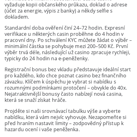
vyžaduje kopii občanského průkazu, doklad o adrese
(účet za energie, výpis z banky) a někdy selfie s
dokladem.
Standardní doba ověření činí 24–72 hodin. Expresní
verifikace u některých casin proběhne do 4 hodin v
pracovní dny. Po schválení KYC můžete žádat o výběr –
minimální částka se pohybuje mezi 200–500 Kč. První
výběr trvá déle, následující už casino zpracuje rychleji,
typicky do 24 hodin na e-peněženky.
Registrační bonus bez vkladu představuje ideální start
pro každého, kdo chce poznat casino bez finančního
závazku. Klíčem k úspěchu je vybrat si nabídku s
rozumnými podmínkami protočení – obvykle do 40x.
Nejatraktivnější bonusy často nabízejí nová casina,
která se snaží získat hráče.
Projděte si naši srovnávací tabulku výše a vyberte
nabídku, která vám nejvíc vyhovuje. Nezapomeňte si
před hraním nastavit limity – zodpovědný přístup k
hazardu ocení i vaše peněženka.