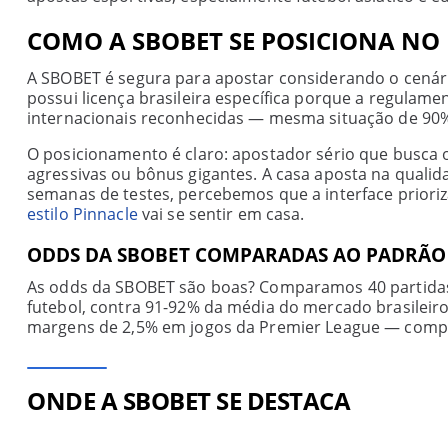
COMO A SBOBET SE POSICIONA N
A SBOBET é segura para apostar considerando o cenári
possui licença brasileira específica porque a regulam
internacionais reconhecidas — mesma situação de 90%
O posicionamento é claro: apostador sério que busca
agressivas ou bônus gigantes. A casa aposta na quali
semanas de testes, percebemos que a interface priori
estilo Pinnacle
vai se sentir em casa.
ODDS DA SBOBET COMPARADAS AO PADRÃO
As odds da SBOBET são boas? Comparamos 40 partidas 
futebol, contra 91-92% da média do mercado brasileir
margens de 2,5% em jogos da Premier League — compet
ONDE A SBOBET SE DESTACA