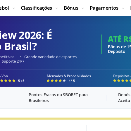
ebol
Classificações
Bónus
Pagamentos
ew 2026: É
ATÉ R
 Brasil?
Bônus de 1
Depósito
etitivas
Grande variedade de esportes
Suporte 24/7
 Vivo
Mercados & Probabilidades
Depósitos 
5 \ 5
4 \ 5
Pontos Fracos da SBOBET para
Depósi
Brasileiros
Aceita