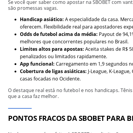
Se você quer saber como apostar na SBOBET com vanta
são promessas vagas.
Handicap asiático:
A especialidade da casa. Merca
oferecem. Flexibilidade real para apostadores exp
Odds de futebol acima da média:
Payout de 94,1
melhores que concorrentes populares no Brasil.
Limites altos para apostas:
Aceita stakes de R$ 
penalizados ou limitados rapidamente.
App funcional:
Carregamento em 1,9 segundos no 4
Cobertura de ligas asiáticas:
J-League, K-League,
casas focadas no Ocidente.
O destaque real está no futebol e nos handicaps. Tên
que a casa faz melhor.
PONTOS FRACOS DA SBOBET PARA B