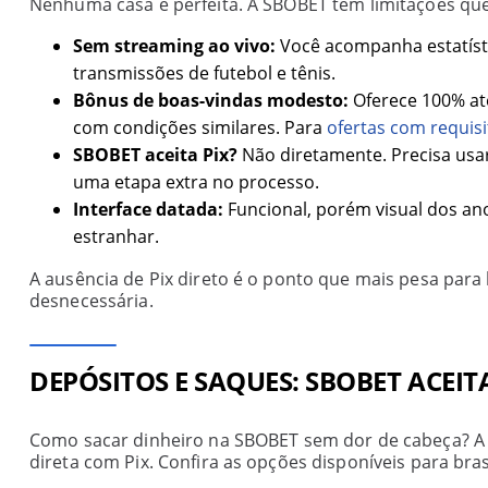
Nenhuma casa é perfeita. A SBOBET tem limitações que 
Sem streaming ao vivo:
Você acompanha estatísti
transmissões de futebol e tênis.
Bônus de boas-vindas modesto:
Oferece 100% at
com condições similares. Para
ofertas com requis
SBOBET aceita Pix?
Não diretamente. Precisa usar
uma etapa extra no processo.
Interface datada:
Funcional, porém visual dos 
estranhar.
A ausência de Pix direto é o ponto que mais pesa para 
desnecessária.
DEPÓSITOS E SAQUES: SBOBET ACEITA
Como sacar dinheiro na SBOBET sem dor de cabeça? A 
direta com Pix. Confira as opções disponíveis para bras