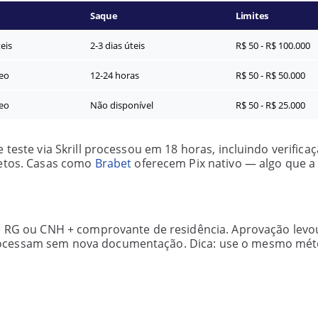
Saque
Limites
teis
2-3 dias úteis
R$ 50 - R$ 100.000
eo
12-24 horas
R$ 50 - R$ 50.000
eo
Não disponível
R$ 50 - R$ 25.000
 teste via Skrill processou em 18 horas, incluindo verifica
letos. Casas como
Brabet
oferecem Pix nativo — algo que 
ie RG ou CNH + comprovante de residência. Aprovação levo
processam sem nova documentação. Dica: use o mesmo mé