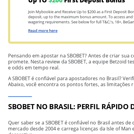
Up TO
$200
First Deposit Bonus
Join Mybookie and Receive Up to $200 as a First Deposit Bon
deposit, up to the maximum bonus amount. To access and w
wagering requirements. See below for full T&C;'s, 18+, BeG
Read more here
Pensando em apostar na SBOBET? Antes de criar sua co
promete. Nesta review da SBOBET, a equipe Betzoid te
e odds em tempo real.
A SBOBET é confiável para apostadores no Brasil? Ver
Abaixo, você encontra os pontos fortes, as limitações 
SBOBET NO BRASIL: PERFIL RÁPIDO 
Quer saber se a SBOBET é confiável no Brasil antes de 
mercado desde 2004 e carrega licenças da Isle of Man e