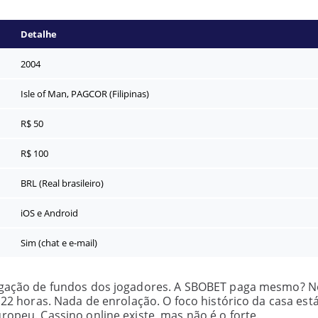
Detalhe
2004
Isle of Man, PAGCOR (Filipinas)
R$ 50
R$ 100
BRL (Real brasileiro)
iOS e Android
Sim (chat e e-mail)
gregação de fundos dos jogadores. A SBOBET paga mesmo? N
e 22 horas. Nada de enrolação. O foco histórico da casa est
ropeu. Cassino online existe, mas não é o forte.