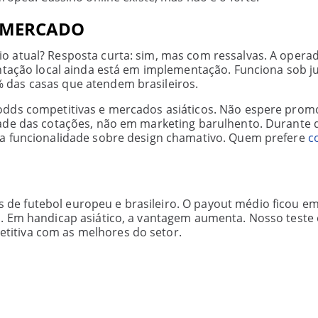
O MERCADO
o atual? Resposta curta: sim, mas com ressalvas. A opera
entação local ainda está em implementação. Funciona sob j
 das casas que atendem brasileiros.
 odds competitivas e mercados asiáticos. Não espere pro
dade das cotações, não em marketing barulhento. Durante 
za funcionalidade sobre design chamativo. Quem prefere
c
de futebol europeu e brasileiro. O payout médio ficou e
o. Em handicap asiático, a vantagem aumenta. Nosso teste
itiva com as melhores do setor.