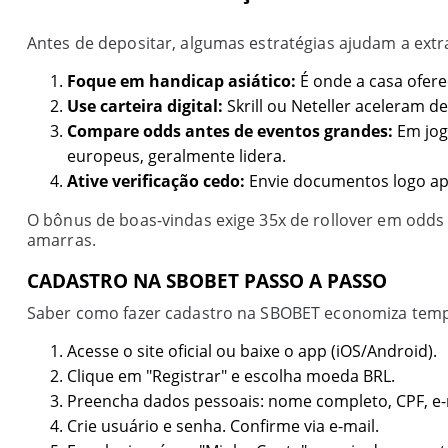
Antes de depositar, algumas estratégias ajudam a extra
Foque em handicap asiático:
É onde a casa ofere
Use carteira digital:
Skrill ou Neteller aceleram de
Compare odds antes de eventos grandes:
Em jog
europeus, geralmente lidera.
Ative verificação cedo:
Envie documentos logo apó
O bônus de boas-vindas exige 35x de rollover em odds 
amarras.
CADASTRO NA SBOBET PASSO A PASSO
Saber como fazer cadastro na SBOBET economiza tem
Acesse o site oficial ou baixe o app (iOS/Android).
Clique em "Registrar" e escolha moeda BRL.
Preencha dados pessoais: nome completo, CPF, e-m
Crie usuário e senha. Confirme via e-mail.