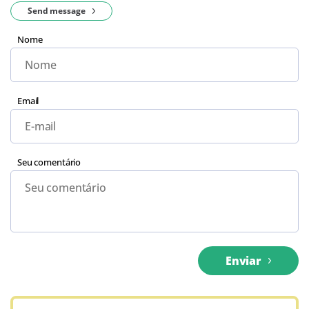
Send message
Nome
Email
Seu comentário
Enviar