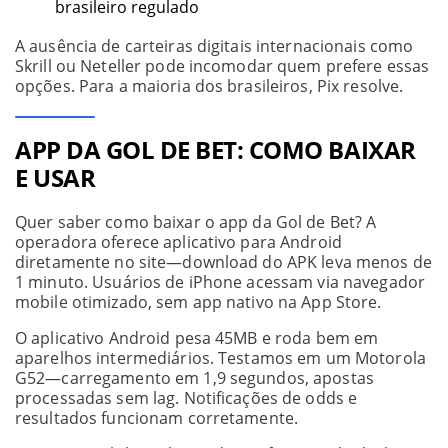
brasileiro regulado
A ausência de carteiras digitais internacionais como
Skrill ou Neteller pode incomodar quem prefere essas
opções. Para a maioria dos brasileiros, Pix resolve.
APP DA GOL DE BET: COMO BAIXAR
E USAR
Quer saber como baixar o app da Gol de Bet? A
operadora oferece aplicativo para Android
diretamente no site—download do APK leva menos de
1 minuto. Usuários de iPhone acessam via navegador
mobile otimizado, sem app nativo na App Store.
O aplicativo Android pesa 45MB e roda bem em
aparelhos intermediários. Testamos em um Motorola
G52—carregamento em 1,9 segundos, apostas
processadas sem lag. Notificações de odds e
resultados funcionam corretamente.