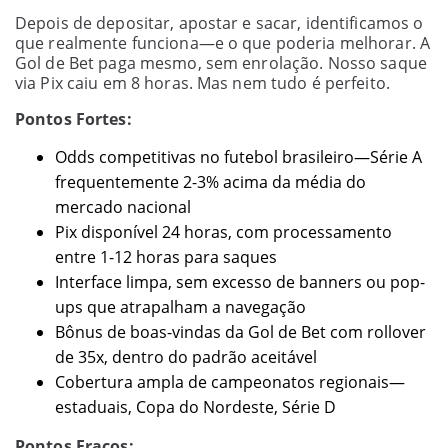
Depois de depositar, apostar e sacar, identificamos o
que realmente funciona—e o que poderia melhorar. A
Gol de Bet paga mesmo, sem enrolação. Nosso saque
via Pix caiu em 8 horas. Mas nem tudo é perfeito.
Pontos Fortes:
Odds competitivas no futebol brasileiro—Série A
frequentemente 2-3% acima da média do
mercado nacional
Pix disponível 24 horas, com processamento
entre 1-12 horas para saques
Interface limpa, sem excesso de banners ou pop-
ups que atrapalham a navegação
Bônus de boas-vindas da Gol de Bet com rollover
de 35x, dentro do padrão aceitável
Cobertura ampla de campeonatos regionais—
estaduais, Copa do Nordeste, Série D
Pontos Fracos: