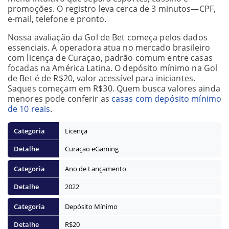
promoções. O registro leva cerca de 3 minutos—CPF,
e-mail, telefone e pronto.
Nossa avaliação da Gol de Bet começa pelos dados
essenciais. A operadora atua no mercado brasileiro
com licença de Curaçao, padrão comum entre casas
focadas na América Latina. O depósito mínimo na Gol
de Bet é de R$20, valor acessível para iniciantes.
Saques começam em R$30. Quem busca valores ainda
menores pode conferir as
casas com depósito mínimo
de 10 reais
.
Licença
Curaçao eGaming
Ano de Lançamento
2022
Depósito Mínimo
R$20