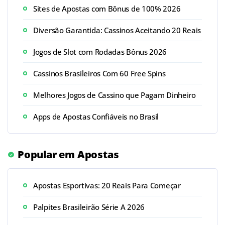
Sites de Apostas com Bônus de 100% 2026
Diversão Garantida: Cassinos Aceitando 20 Reais
Jogos de Slot com Rodadas Bônus 2026
Cassinos Brasileiros Com 60 Free Spins
Melhores Jogos de Cassino que Pagam Dinheiro
Apps de Apostas Confiáveis no Brasil
Popular em Apostas
Apostas Esportivas: 20 Reais Para Começar
Palpites Brasileirão Série A 2026