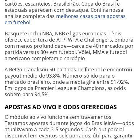
cartões, escanteios. Brasileirão, Copa do Brasil e
estaduais aparecem com destaque. Confira nossa
análise completa das
melhores casas para apostas
em futebol
.
Basquete inclui NBA, NBB e ligas europeias. Tênis
oferece cobertura de ATP, WTA e Challengers, embora
com menos profundidade—cerca de 40 mercados por
partida versus 80+ em futebol. Vôlei, MMA e futebol
americano completam o cardápio.
A Betzoid analisou 50 partidas de futebol e encontrou
payout médio de 93,8%. Número sólido para o
mercado brasileiro, onde a média gira entre 91-92%.
Em jogos da Premier League e Champions, as odds
sobem para 94,5%.
APOSTAS AO VIVO E ODDS OFERECIDAS
O módulo ao vivo funciona sem travamentos.
Testamos apostas durante jogos do Brasileirão—odds
atualizavam a cada 3-5 segundos. Cash out parcial
disponível em eventos selecionados, útil para garantir