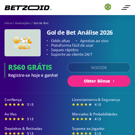
Início
/
Avaliações
/
Gol de Bet
Gol de Bet Análise 2026
Odds altas
Apostas ao vivo
Plataforma fácil de usar
Saques rápidos
Suporte ao cliente 24/7
R$60 GRÁTIS
NOCODE
Registre-se hoje e ganhe!
Obter Bônus
Confiança
Licenciamento & Segurança
5 \ 5
4 \ 5
Ao Vivo
Mercados & Probabilidades
5 \ 5
4 \ 5
Depósitos & Retiradas
Suporte ao Jogador
5 \ 5
5 \ 5