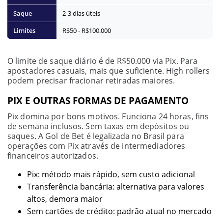
2-3 dias úteis
R$50 - R$100.000
O limite de saque diário é de R$50.000 via Pix. Para
apostadores casuais, mais que suficiente. High rollers
podem precisar fracionar retiradas maiores.
PIX E OUTRAS FORMAS DE PAGAMENTO
Pix domina por bons motivos. Funciona 24 horas, fins
de semana inclusos. Sem taxas em depósitos ou
saques. A Gol de Bet é legalizada no Brasil para
operações com Pix através de intermediadores
financeiros autorizados.
Pix: método mais rápido, sem custo adicional
Transferência bancária: alternativa para valores
altos, demora maior
Sem cartões de crédito: padrão atual no mercado