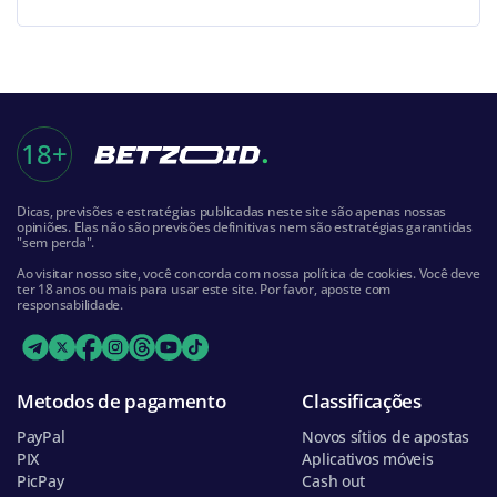
18+
Dicas, previsões e estratégias publicadas neste site são apenas nossas
opiniões. Elas não são previsões definitivas nem são estratégias garantidas
"sem perda".
Ao visitar nosso site, você concorda com nossa política de cookies. Você deve
ter 18 anos ou mais para usar este site. Por favor, aposte com
responsabilidade.
Metodos de pagamento
Classificações
PayPal
Novos sítios de apostas
PIX
Aplicativos móveis
PicPay
Cash out