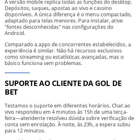
A versão mobile replica todas as funções do desktop.
Depósitos, saques, apostas ao vivo e cassino
disponíveis. A única diferença é o menu compactado,
adaptado para telas menores. Para instalar, ative
"fontes desconhecidas" nas configurações do
Android.
Comparado a apps de concorrentes estabelecidos, a
experiência é similar. Não há recursos exclusivos
como streaming ou estatísticas avançadas, mas o
básico funciona sem problemas.
SUPORTE AO CLIENTE DA GOL DE
BET
Testamos o suporte em diferentes horários. Chat ao
vivo respondeu em 4 minutos às 15h de uma terça-
feira—atendente resolveu dúvida sobre verificação de
conta sem enrolação. À noite, às 23h, a espera subiu
para 12 minutos.