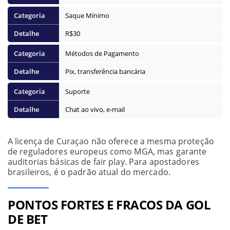
Saque Mínimo
R$30
Métodos de Pagamento
Pix, transferência bancária
Suporte
Chat ao vivo, e-mail
A licença de Curaçao não oferece a mesma proteção
de reguladores europeus como MGA, mas garante
auditorias básicas de fair play. Para apostadores
brasileiros, é o padrão atual do mercado.
PONTOS FORTES E FRACOS DA GOL
DE BET