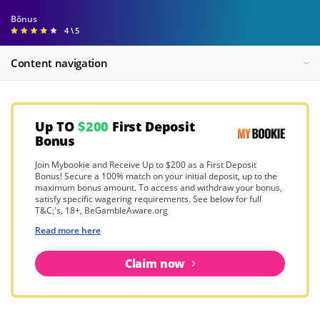
Bônus
4 \ 5
Content navigation
Up TO
$200
First Deposit
Bonus
Join Mybookie and Receive Up to $200 as a First Deposit
Bonus! Secure a 100% match on your initial deposit, up to the
maximum bonus amount. To access and withdraw your bonus,
satisfy specific wagering requirements. See below for full
T&C;'s, 18+, BeGambleAware.org
Read more here
Claim now