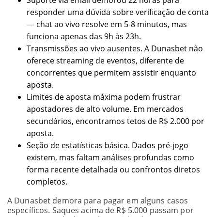
Suporte via email demorou 22 horas para
responder uma dúvida sobre verificação de conta
— chat ao vivo resolve em 5-8 minutos, mas
funciona apenas das 9h às 23h.
Transmissões ao vivo ausentes. A Dunasbet não
oferece streaming de eventos, diferente de
concorrentes que permitem assistir enquanto
aposta.
Limites de aposta máxima podem frustrar
apostadores de alto volume. Em mercados
secundários, encontramos tetos de R$ 2.000 por
aposta.
Seção de estatísticas básica. Dados pré-jogo
existem, mas faltam análises profundas como
forma recente detalhada ou confrontos diretos
completos.
A Dunasbet demora para pagar em alguns casos
específicos. Saques acima de R$ 5.000 passam por