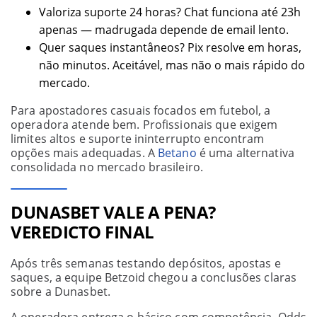
Valoriza suporte 24 horas? Chat funciona até 23h
apenas — madrugada depende de email lento.
Quer saques instantâneos? Pix resolve em horas,
não minutos. Aceitável, mas não o mais rápido do
mercado.
Para apostadores casuais focados em futebol, a
operadora atende bem. Profissionais que exigem
limites altos e suporte ininterrupto encontram
opções mais adequadas. A
Betano
é uma alternativa
consolidada no mercado brasileiro.
DUNASBET VALE A PENA?
VEREDICTO FINAL
Após três semanas testando depósitos, apostas e
saques, a equipe Betzoid chegou a conclusões claras
sobre a Dunasbet.