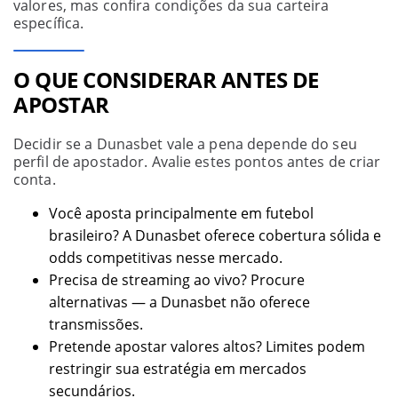
valores, mas confira condições da sua carteira
específica.
O QUE CONSIDERAR ANTES DE
APOSTAR
Decidir se a Dunasbet vale a pena depende do seu
perfil de apostador. Avalie estes pontos antes de criar
conta.
Você aposta principalmente em futebol
brasileiro? A Dunasbet oferece cobertura sólida e
odds competitivas nesse mercado.
Precisa de streaming ao vivo? Procure
alternativas — a Dunasbet não oferece
transmissões.
Pretende apostar valores altos? Limites podem
restringir sua estratégia em mercados
secundários.