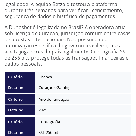
legalidade. A equipe Betzoid testou a plataforma
durante três semanas para verificar licenciamento,
segurança de dados e histórico de pagamentos.
A Dunasbet é legalizada no Brasil? A operadora atua
sob licença de Curaçao, jurisdição comum entre casas
de apostas internacionais. Não possui ainda
autorização específica do governo brasileiro, mas
aceita jogadores do país legalmente. Criptografia SSL
de 256 bits protege todas as transações financeiras e
dados pessoais.
Licença
Curaçao eGaming
Ano de fundação
2021
Criptografia
SSL 256-bit