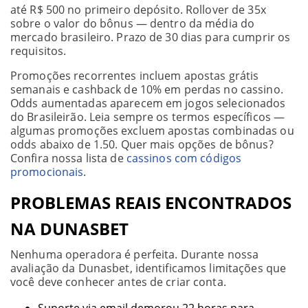
até R$ 500 no primeiro depósito. Rollover de 35x
sobre o valor do bônus — dentro da média do
mercado brasileiro. Prazo de 30 dias para cumprir os
requisitos.
Promoções recorrentes incluem apostas grátis
semanais e cashback de 10% em perdas no cassino.
Odds aumentadas aparecem em jogos selecionados
do Brasileirão. Leia sempre os termos específicos —
algumas promoções excluem apostas combinadas ou
odds abaixo de 1.50. Quer mais opções de bônus?
Confira nossa lista de
cassinos com códigos
promocionais
.
PROBLEMAS REAIS ENCONTRADOS
NA DUNASBET
Nenhuma operadora é perfeita. Durante nossa
avaliação da Dunasbet, identificamos limitações que
você deve conhecer antes de criar conta.