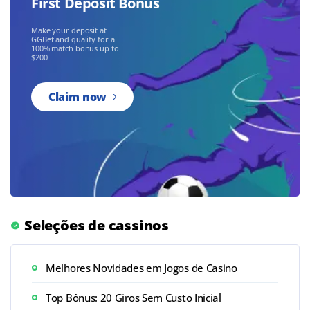
First Deposit Bonus
Make your deposit at
GGBet and qualify for a
100% match bonus up to
$200
Claim now
Seleções de cassinos
Melhores Novidades em Jogos de Casino
Top Bônus: 20 Giros Sem Custo Inicial