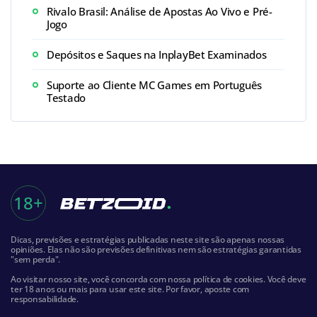
Rivalo Brasil: Análise de Apostas Ao Vivo e Pré-
Jogo
Depósitos e Saques na InplayBet Examinados
Suporte ao Cliente MC Games em Português
Testado
18+
Dicas, previsões e estratégias publicadas neste site são apenas nossas
opiniões. Elas não são previsões definitivas nem são estratégias garantidas
"sem perda".
Ao visitar nosso site, você concorda com nossa política de cookies. Você deve
ter 18 anos ou mais para usar este site. Por favor, aposte com
responsabilidade.