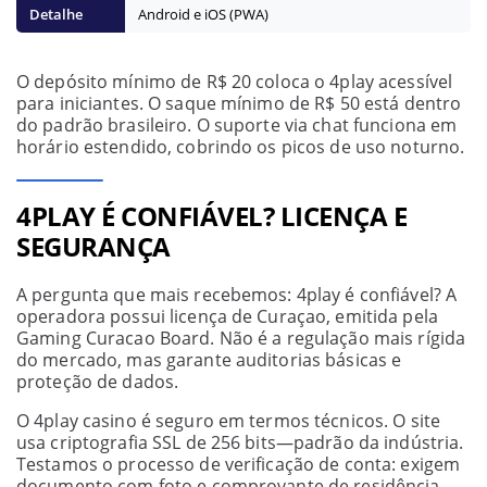
Android e iOS (PWA)
O depósito mínimo de R$ 20 coloca o 4play acessível
para iniciantes. O saque mínimo de R$ 50 está dentro
do padrão brasileiro. O suporte via chat funciona em
horário estendido, cobrindo os picos de uso noturno.
4PLAY É CONFIÁVEL? LICENÇA E
SEGURANÇA
A pergunta que mais recebemos: 4play é confiável? A
operadora possui licença de Curaçao, emitida pela
Gaming Curacao Board. Não é a regulação mais rígida
do mercado, mas garante auditorias básicas e
proteção de dados.
O 4play casino é seguro em termos técnicos. O site
usa criptografia SSL de 256 bits—padrão da indústria.
Testamos o processo de verificação de conta: exigem
documento com foto e comprovante de residência