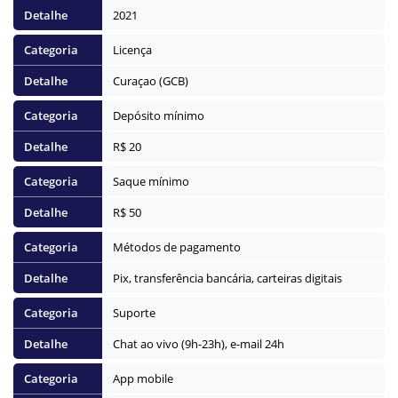
2021
Licença
Curaçao (GCB)
Depósito mínimo
R$ 20
Saque mínimo
R$ 50
Métodos de pagamento
Pix, transferência bancária, carteiras digitais
Suporte
Chat ao vivo (9h-23h), e-mail 24h
App mobile