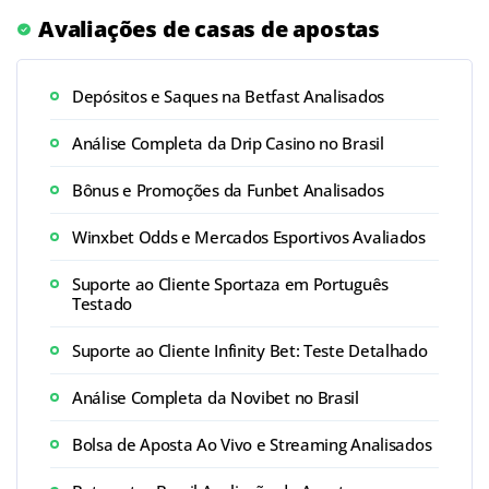
Avaliações de casas de apostas
Depósitos e Saques na Betfast Analisados
Análise Completa da Drip Casino no Brasil
Bônus e Promoções da Funbet Analisados
Winxbet Odds e Mercados Esportivos Avaliados
Suporte ao Cliente Sportaza em Português
Testado
Suporte ao Cliente Infinity Bet: Teste Detalhado
Análise Completa da Novibet no Brasil
Bolsa de Aposta Ao Vivo e Streaming Analisados