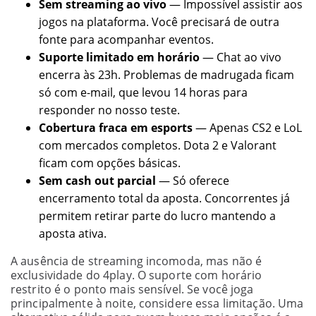
Sem streaming ao vivo
— Impossível assistir aos
jogos na plataforma. Você precisará de outra
fonte para acompanhar eventos.
Suporte limitado em horário
— Chat ao vivo
encerra às 23h. Problemas de madrugada ficam
só com e-mail, que levou 14 horas para
responder no nosso teste.
Cobertura fraca em esports
— Apenas CS2 e LoL
com mercados completos. Dota 2 e Valorant
ficam com opções básicas.
Sem cash out parcial
— Só oferece
encerramento total da aposta. Concorrentes já
permitem retirar parte do lucro mantendo a
aposta ativa.
A ausência de streaming incomoda, mas não é
exclusividade do 4play. O suporte com horário
restrito é o ponto mais sensível. Se você joga
principalmente à noite, considere essa limitação. Uma