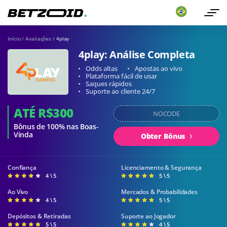
Início
/
Avaliações
/
4play
4play: Análise Completa
Odds altas
Apostas ao vivo
Plataforma fácil de usar
Saques rápidos
Suporte ao cliente 24/7
ATÉ R$300
NOCODE
Bônus de 100% nas Boas-
Vinda
Obter Bônus
Confiança
Licenciamento & Segurança
4 \ 5
5 \ 5
Ao Vivo
Mercados & Probabilidades
4 \ 5
5 \ 5
Depósitos & Retiradas
Suporte ao Jogador
5 \ 5
4 \ 5