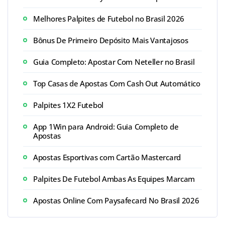
Melhores Palpites de Futebol no Brasil 2026
Bônus De Primeiro Depósito Mais Vantajosos
Guia Completo: Apostar Com Neteller no Brasil
Top Casas de Apostas Com Cash Out Automático
Palpites 1X2 Futebol
App 1Win para Android: Guia Completo de
Apostas
Apostas Esportivas com Cartão Mastercard
Palpites De Futebol Ambas As Equipes Marcam
Apostas Online Com Paysafecard No Brasil 2026