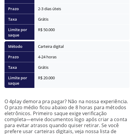
2-3 dias úteis
Grátis
R$ 50.000
Carteira digital
4-24 horas
Grátis
R$ 20.000
O 4play demora pra pagar? Não na nossa experiência.
O prazo médio ficou abaixo de 8 horas para métodos
eletrônicos. Primeiro saque exige verificação
completa—envie documentos logo após criar a conta
para evitar atrasos quando quiser retirar. Se você
prefere usar carteiras digitais, veja nossa lista de