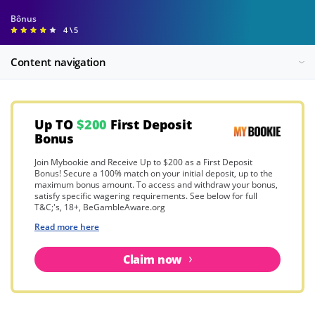
Bônus
4 \ 5
Content navigation
Up TO
$200
First Deposit
Bonus
Join Mybookie and Receive Up to $200 as a First Deposit
Bonus! Secure a 100% match on your initial deposit, up to the
maximum bonus amount. To access and withdraw your bonus,
satisfy specific wagering requirements. See below for full
T&C;'s, 18+, BeGambleAware.org
Read more here
Claim now