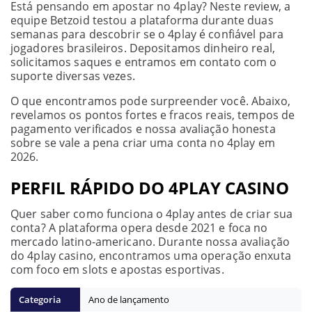
Está pensando em apostar no 4play? Neste review, a
equipe Betzoid testou a plataforma durante duas
semanas para descobrir se o 4play é confiável para
jogadores brasileiros. Depositamos dinheiro real,
solicitamos saques e entramos em contato com o
suporte diversas vezes.
O que encontramos pode surpreender você. Abaixo,
revelamos os pontos fortes e fracos reais, tempos de
pagamento verificados e nossa avaliação honesta
sobre se vale a pena criar uma conta no 4play em
2026.
PERFIL RÁPIDO DO 4PLAY CASINO
Quer saber como funciona o 4play antes de criar sua
conta? A plataforma opera desde 2021 e foca no
mercado latino-americano. Durante nossa avaliação
do 4play casino, encontramos uma operação enxuta
com foco em slots e apostas esportivas.
Ano de lançamento