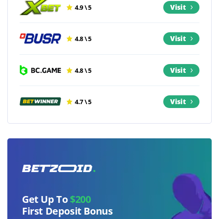
Visit
4.9 \ 5
Visit
4.8 \ 5
Visit
4.8 \ 5
Visit
4.7 \ 5
Get Up To
$200
First Deposit Bonus