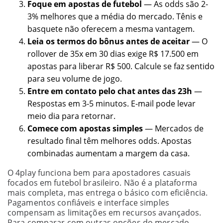
Foque em apostas de futebol
— As odds são 2-
3% melhores que a média do mercado. Tênis e
basquete não oferecem a mesma vantagem.
Leia os termos do bônus antes de aceitar
— O
rollover de 35x em 30 dias exige R$ 17.500 em
apostas para liberar R$ 500. Calcule se faz sentido
para seu volume de jogo.
Entre em contato pelo chat antes das 23h
—
Respostas em 3-5 minutos. E-mail pode levar
meio dia para retornar.
Comece com apostas simples
— Mercados de
resultado final têm melhores odds. Apostas
combinadas aumentam a margem da casa.
O 4play funciona bem para apostadores casuais
focados em futebol brasileiro. Não é a plataforma
mais completa, mas entrega o básico com eficiência.
Pagamentos confiáveis e interface simples
compensam as limitações em recursos avançados.
Para comparar com outras opções do mercado,