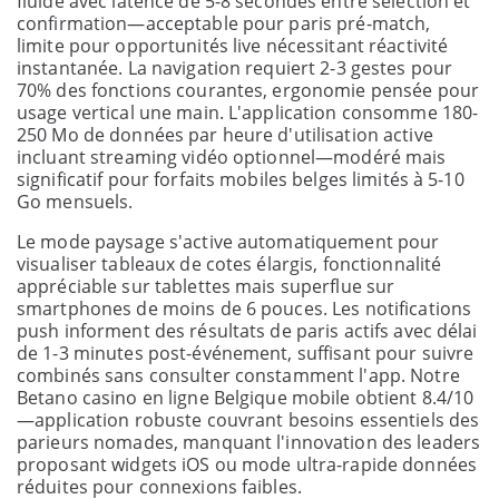
fluide avec latence de 5-8 secondes entre sélection et
confirmation—acceptable pour paris pré-match,
limite pour opportunités live nécessitant réactivité
instantanée. La navigation requiert 2-3 gestes pour
70% des fonctions courantes, ergonomie pensée pour
usage vertical une main. L'application consomme 180-
250 Mo de données par heure d'utilisation active
incluant streaming vidéo optionnel—modéré mais
significatif pour forfaits mobiles belges limités à 5-10
Go mensuels.
Le mode paysage s'active automatiquement pour
visualiser tableaux de cotes élargis, fonctionnalité
appréciable sur tablettes mais superflue sur
smartphones de moins de 6 pouces. Les notifications
push informent des résultats de paris actifs avec délai
de 1-3 minutes post-événement, suffisant pour suivre
combinés sans consulter constamment l'app. Notre
Betano casino en ligne Belgique mobile obtient 8.4/10
—application robuste couvrant besoins essentiels des
parieurs nomades, manquant l'innovation des leaders
proposant widgets iOS ou mode ultra-rapide données
réduites pour connexions faibles.