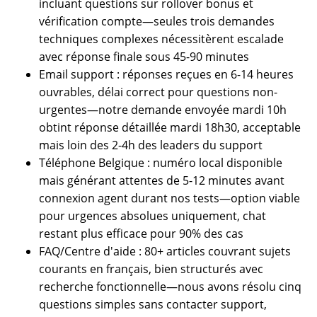
incluant questions sur rollover bonus et
vérification compte—seules trois demandes
techniques complexes nécessitèrent escalade
avec réponse finale sous 45-90 minutes
Email support : réponses reçues en 6-14 heures
ouvrables, délai correct pour questions non-
urgentes—notre demande envoyée mardi 10h
obtint réponse détaillée mardi 18h30, acceptable
mais loin des 2-4h des leaders du support
Téléphone Belgique : numéro local disponible
mais générant attentes de 5-12 minutes avant
connexion agent durant nos tests—option viable
pour urgences absolues uniquement, chat
restant plus efficace pour 90% des cas
FAQ/Centre d'aide : 80+ articles couvrant sujets
courants en français, bien structurés avec
recherche fonctionnelle—nous avons résolu cinq
questions simples sans contacter support,