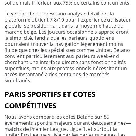
solide mais inférieur aux 75% de certains concurrents.
Le verdict de notre Betano analyse détaillée : la
plateforme obtient 7.8/10 pour l'expérience utilisateur
globale, se positionnant dans la moyenne haute du
marché belge. Les joueurs occasionnels apprécieront
la simplicité, tandis que les parieurs quotidiens
pourraient trouver la navigation légèrement moins
fluide que chez les spécialistes comme Unibet. Betano
convient particulièrement aux parieurs week-end
cherchant une interface directe sans fonctionnalités
superflues, moins aux professionnels nécessitant un
accès instantané à des centaines de marchés
simultanés.
PARIS SPORTIFS ET COTES
COMPÉTITIVES
Nous avons comparé les cotes Betano sur 85
événements sportifs majeurs durant deux semaines—
matchs de Premier League, Ligue 1, et surtout la
Jupiler Pro League suivie par les parieurs belges. Les