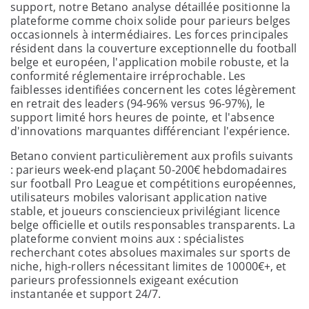
support, notre Betano analyse détaillée positionne la
plateforme comme choix solide pour parieurs belges
occasionnels à intermédiaires. Les forces principales
résident dans la couverture exceptionnelle du football
belge et européen, l'application mobile robuste, et la
conformité réglementaire irréprochable. Les
faiblesses identifiées concernent les cotes légèrement
en retrait des leaders (94-96% versus 96-97%), le
support limité hors heures de pointe, et l'absence
d'innovations marquantes différenciant l'expérience.
Betano convient particulièrement aux profils suivants
: parieurs week-end plaçant 50-200€ hebdomadaires
sur football Pro League et compétitions européennes,
utilisateurs mobiles valorisant application native
stable, et joueurs consciencieux privilégiant licence
belge officielle et outils responsables transparents. La
plateforme convient moins aux : spécialistes
recherchant cotes absolues maximales sur sports de
niche, high-rollers nécessitant limites de 10000€+, et
parieurs professionnels exigeant exécution
instantanée et support 24/7.