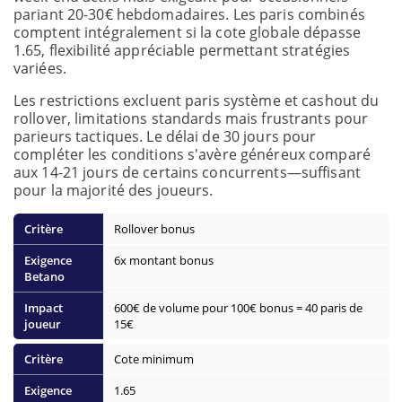
pariant 20-30€ hebdomadaires. Les paris combinés
comptent intégralement si la cote globale dépasse
1.65, flexibilité appréciable permettant stratégies
variées.
Les restrictions excluent paris système et cashout du
rollover, limitations standards mais frustrants pour
parieurs tactiques. Le délai de 30 jours pour
compléter les conditions s'avère généreux comparé
aux 14-21 jours de certains concurrents—suffisant
pour la majorité des joueurs.
Rollover bonus
6x montant bonus
600€ de volume pour 100€ bonus = 40 paris de
15€
Cote minimum
1.65