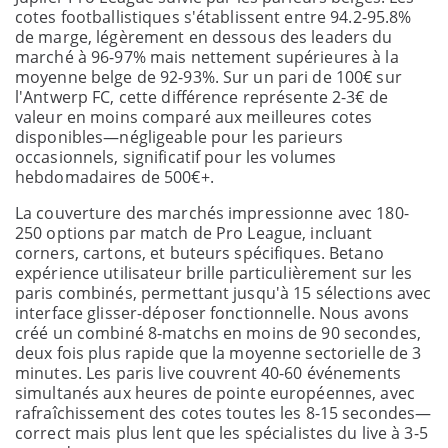
cotes footballistiques s'établissent entre 94.2-95.8%
de marge, légèrement en dessous des leaders du
marché à 96-97% mais nettement supérieures à la
moyenne belge de 92-93%. Sur un pari de 100€ sur
l'Antwerp FC, cette différence représente 2-3€ de
valeur en moins comparé aux meilleures cotes
disponibles—négligeable pour les parieurs
occasionnels, significatif pour les volumes
hebdomadaires de 500€+.
La couverture des marchés impressionne avec 180-
250 options par match de Pro League, incluant
corners, cartons, et buteurs spécifiques. Betano
expérience utilisateur brille particulièrement sur les
paris combinés, permettant jusqu'à 15 sélections avec
interface glisser-déposer fonctionnelle. Nous avons
créé un combiné 8-matchs en moins de 90 secondes,
deux fois plus rapide que la moyenne sectorielle de 3
minutes. Les paris live couvrent 40-60 événements
simultanés aux heures de pointe européennes, avec
rafraîchissement des cotes toutes les 8-15 secondes—
correct mais plus lent que les spécialistes du live à 3-5