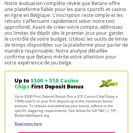
Notre évaluation complète révèle que Betano offre
une plateforme fiable pour les paris sportifs et casino
en ligne en Belgique. L'inscription reste simple et les
retraits s'effectuent rapidement selon notre test
approfondi. Avant de créer votre compte, définissez
vos limites de dépôt dès le premier jour pour garder
le contrôle de votre budget. Utilisez les outils de limite
de temps disponibles sur la plateforme pour parier de
manière responsable. Notre analyse détaillée
confirme que Betano mérite votre attention pour
votre expérience de jeu belge.
Up to
$500 + $10 Casino
Chips
First Deposit Bonus
Up to $500 First Deposit Bonus Plus a $10 Casino Chip! Enjoy a
100% match on your first deposit up to the maximum bonus
amount. To release and withdraw your bonus, adhere to the
specific wagering requirements. See below for full T&C;'s, 18+,
BeGambleAware.org
Read more here