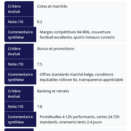
Cotes et marchés
8.2
Marges compétitives 94-96%, couverture
football excellente, sports mineurs corrects
Bonus et promotions
7.5
Offres standards marché belge, conditions
équitables rollover 6x, transparence appréciable
Banking et retraits
7.8
Portefeuilles 4-12h performants, cartes 24-72h
standards, virements lents 2-4 jours