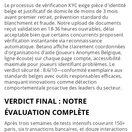
Le processus de vérification KYC exige pièce d'identité
belge et justificatif de domicile de moins de 3 mois
avant premier retrait, prévention standard du
blanchiment et fraude. Notre upload de documents
reçut validation en 18-36 heures ouvrables, délai
acceptable bien que certains concurrents proposent
vérification instantanée via reconnaissance
automatique. Betano affiche clairement coordonnées
d'organisations d'aide (Joueurs Anonymes Belgique,
ligne écoute) sur chaque page compte, accessibilité
maximale pour joueurs identifiant problèmes. Le
verdict sécurité : 8.6/10—conformité exemplaire aux
standards belges avec outils responsables efficaces,
manquant innovations comme détection
comportementale proactive des leaders du secteur.
VERDICT FINAL : NOTRE
ÉVALUATION COMPLÈTE
Après trois semaines de tests intensifs couvrant 150+
paris, six transactions bancaires, et douze interactions