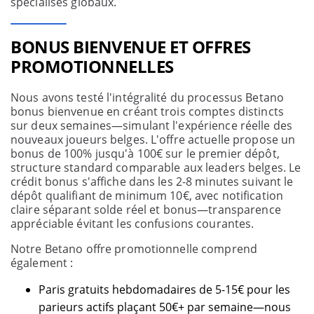
spécialisés globaux.
BONUS BIENVENUE ET OFFRES
PROMOTIONNELLES
Nous avons testé l'intégralité du processus Betano
bonus bienvenue en créant trois comptes distincts
sur deux semaines—simulant l'expérience réelle des
nouveaux joueurs belges. L'offre actuelle propose un
bonus de 100% jusqu'à 100€ sur le premier dépôt,
structure standard comparable aux leaders belges. Le
crédit bonus s'affiche dans les 2-8 minutes suivant le
dépôt qualifiant de minimum 10€, avec notification
claire séparant solde réel et bonus—transparence
appréciable évitant les confusions courantes.
Notre Betano offre promotionnelle comprend
également :
Paris gratuits hebdomadaires de 5-15€ pour les
parieurs actifs plaçant 50€+ par semaine—nous