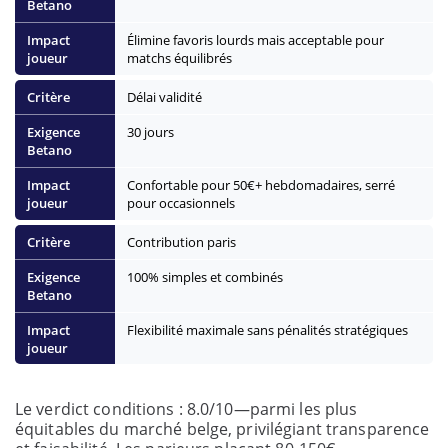
Élimine favoris lourds mais acceptable pour
matchs équilibrés
Délai validité
30 jours
Confortable pour 50€+ hebdomadaires, serré
pour occasionnels
Contribution paris
100% simples et combinés
Flexibilité maximale sans pénalités stratégiques
Le verdict conditions : 8.0/10—parmi les plus
équitables du marché belge, privilégiant transparence