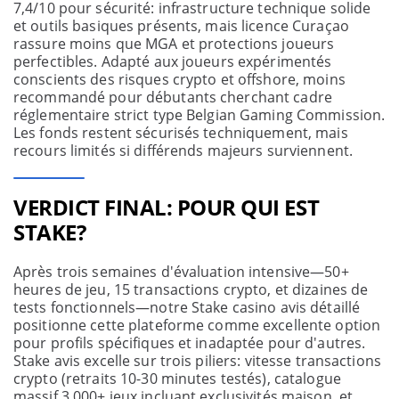
7,4/10 pour sécurité: infrastructure technique solide
et outils basiques présents, mais licence Curaçao
rassure moins que MGA et protections joueurs
perfectibles. Adapté aux joueurs expérimentés
conscients des risques crypto et offshore, moins
recommandé pour débutants cherchant cadre
réglementaire strict type Belgian Gaming Commission.
Les fonds restent sécurisés techniquement, mais
recours limités si différends majeurs surviennent.
VERDICT FINAL: POUR QUI EST
STAKE?
Après trois semaines d'évaluation intensive—50+
heures de jeu, 15 transactions crypto, et dizaines de
tests fonctionnels—notre Stake casino avis détaillé
positionne cette plateforme comme excellente option
pour profils spécifiques et inadaptée pour d'autres.
Stake avis excelle sur trois piliers: vitesse transactions
crypto (retraits 10-30 minutes testés), catalogue
massif 3 000+ jeux incluant exclusivités maison, et