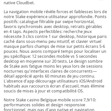
native Cloudbet.
La navigation mobile révèle forces et faiblesses lors de
notre Stake expérience utilisateur approfondie. Points
positifs: catalogue filtrable par swipe horizontal,
favoris synchronisés avec desktop, retraits gérables
en 4 taps. Aspects perfectibles: recherche jeux
nécessite 3 clics contre 1 sur desktop, historique paris
caché dans sous-menu peu intuitif, et clavier virtuel
masque parfois champs de mise sur petits écrans 5-6
pouces. Nous avons comparé temps pour localiser un
jeu spécifique: 12 secondes mobile vs 5 secondes
desktop en moyenne sur 20 tests. Le design sombre
de Stake avis fatigue moins les yeux lors de sessions
nocturnes qu'interfaces claires de concurrents—
détail apprécié après 60 minutes de jeu continu.
L'absence d'app décourage utilisateurs iOS/Android
habitués aux raccourcis écran d'accueil, mais élimine
soucis de mises à jour et compatibilité OS.
Notre Stake casino Belgique mobile score 7,9/10:
performances solides et design responsive
fonctionnel, mais pas d'app native et navigation