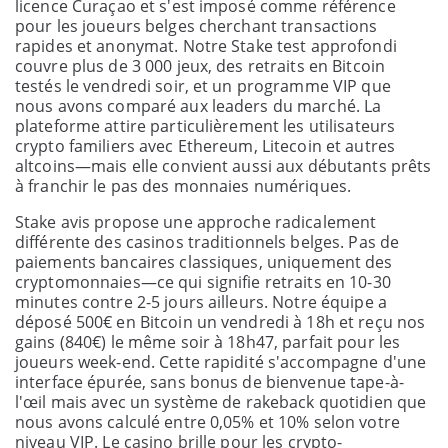
licence Curaçao et s'est imposé comme référence
pour les joueurs belges cherchant transactions
rapides et anonymat. Notre Stake test approfondi
couvre plus de 3 000 jeux, des retraits en Bitcoin
testés le vendredi soir, et un programme VIP que
nous avons comparé aux leaders du marché. La
plateforme attire particulièrement les utilisateurs
crypto familiers avec Ethereum, Litecoin et autres
altcoins—mais elle convient aussi aux débutants prêts
à franchir le pas des monnaies numériques.
Stake avis propose une approche radicalement
différente des casinos traditionnels belges. Pas de
paiements bancaires classiques, uniquement des
cryptomonnaies—ce qui signifie retraits en 10-30
minutes contre 2-5 jours ailleurs. Notre équipe a
déposé 500€ en Bitcoin un vendredi à 18h et reçu nos
gains (840€) le même soir à 18h47, parfait pour les
joueurs week-end. Cette rapidité s'accompagne d'une
interface épurée, sans bonus de bienvenue tape-à-
l'œil mais avec un système de rakeback quotidien que
nous avons calculé entre 0,05% et 10% selon votre
niveau VIP. Le casino brille pour les crypto-