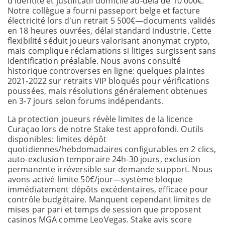
d'identité et justificatif domicile au-delà de 10 000€.
Notre collègue a fourni passeport belge et facture
électricité lors d'un retrait 5 500€—documents validés
en 18 heures ouvrées, délai standard industrie. Cette
flexibilité séduit joueurs valorisant anonymat crypto,
mais complique réclamations si litiges surgissent sans
identification préalable. Nous avons consulté
historique controverses en ligne: quelques plaintes
2021-2022 sur retraits VIP bloqués pour vérifications
poussées, mais résolutions généralement obtenues
en 3-7 jours selon forums indépendants.
La protection joueurs révèle limites de la licence
Curaçao lors de notre Stake test approfondi. Outils
disponibles: limites dépôt
quotidiennes/hebdomadaires configurables en 2 clics,
auto-exclusion temporaire 24h-30 jours, exclusion
permanente irréversible sur demande support. Nous
avons activé limite 50€/jour—système bloque
immédiatement dépôts excédentaires, efficace pour
contrôle budgétaire. Manquent cependant limites de
mises par pari et temps de session que proposent
casinos MGA comme LeoVegas. Stake avis score