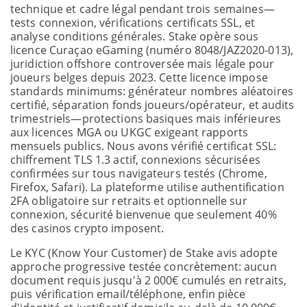
technique et cadre légal pendant trois semaines—
tests connexion, vérifications certificats SSL, et
analyse conditions générales. Stake opère sous
licence Curaçao eGaming (numéro 8048/JAZ2020-013),
juridiction offshore controversée mais légale pour
joueurs belges depuis 2023. Cette licence impose
standards minimums: générateur nombres aléatoires
certifié, séparation fonds joueurs/opérateur, et audits
trimestriels—protections basiques mais inférieures
aux licences MGA ou UKGC exigeant rapports
mensuels publics. Nous avons vérifié certificat SSL:
chiffrement TLS 1.3 actif, connexions sécurisées
confirmées sur tous navigateurs testés (Chrome,
Firefox, Safari). La plateforme utilise authentification
2FA obligatoire sur retraits et optionnelle sur
connexion, sécurité bienvenue que seulement 40%
des casinos crypto imposent.
Le KYC (Know Your Customer) de Stake avis adopte
approche progressive testée concrètement: aucun
document requis jusqu'à 2 000€ cumulés en retraits,
puis vérification email/téléphone, enfin pièce