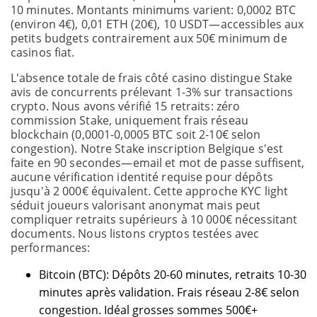
10 minutes. Montants minimums varient: 0,0002 BTC
(environ 4€), 0,01 ETH (20€), 10 USDT—accessibles aux
petits budgets contrairement aux 50€ minimum de
casinos fiat.
L'absence totale de frais côté casino distingue Stake
avis de concurrents prélevant 1-3% sur transactions
crypto. Nous avons vérifié 15 retraits: zéro
commission Stake, uniquement frais réseau
blockchain (0,0001-0,0005 BTC soit 2-10€ selon
congestion). Notre Stake inscription Belgique s'est
faite en 90 secondes—email et mot de passe suffisent,
aucune vérification identité requise pour dépôts
jusqu'à 2 000€ équivalent. Cette approche KYC light
séduit joueurs valorisant anonymat mais peut
compliquer retraits supérieurs à 10 000€ nécessitant
documents. Nous listons cryptos testées avec
performances:
Bitcoin (BTC): Dépôts 20-60 minutes, retraits 10-30
minutes après validation. Frais réseau 2-8€ selon
congestion. Idéal grosses sommes 500€+