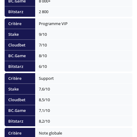
8 000+
2 800
Programme VIP
9/10
7/10
8/10
6/10
Support
7,6/10
8,5/10
7,1/10
8,2/10
Note globale