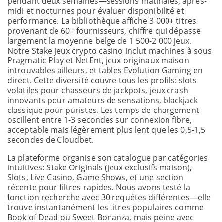
pendant deux semaines—sessions matinales, après-
midi et nocturnes pour évaluer disponibilité et
performance. La bibliothèque affiche 3 000+ titres
provenant de 60+ fournisseurs, chiffre qui dépasse
largement la moyenne belge de 1 500-2 000 jeux.
Notre Stake jeux crypto casino inclut machines à sous
Pragmatic Play et NetEnt, jeux originaux maison
introuvables ailleurs, et tables Evolution Gaming en
direct. Cette diversité couvre tous les profils: slots
volatiles pour chasseurs de jackpots, jeux crash
innovants pour amateurs de sensations, blackjack
classique pour puristes. Les temps de chargement
oscillent entre 1-3 secondes sur connexion fibre,
acceptable mais légèrement plus lent que les 0,5-1,5
secondes de Cloudbet.
La plateforme organise son catalogue par catégories
intuitives: Stake Originals (jeux exclusifs maison),
Slots, Live Casino, Game Shows, et une section
récente pour filtres rapides. Nous avons testé la
fonction recherche avec 30 requêtes différentes—elle
trouve instantanément les titres populaires comme
Book of Dead ou Sweet Bonanza, mais peine avec