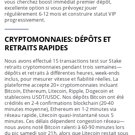
vous cherchez boost immédiat premier dépôt,
excellente option si vous prévoyez jouer
régulièrement 6-12 mois et construire statut VIP
progressivement.
CRYPTOMONNAIES: DÉPÔTS ET
RETRAITS RAPIDES
Nous avons effectué 15 transactions test sur Stake
retraits cryptomonnaies pendant trois semaines—
dépôts et retraits à différentes heures, week-ends
inclus, pour mesurer vitesse et fiabilité réelles. La
plateforme accepte 20+ cryptomonnaies incluant
Bitcoin, Ethereum, Litecoin, Ripple, Dogecoin et
stablecoins USDT/USDC. Nos dépôts Bitcoin ont été
crédités en 2-4 confirmations blockchain (20-40
minutes moyenne), Ethereum en 1-2 minutes via
réseau rapide, Litecoin quasi-instantané sous 5
minutes. Ces délais dépendent congestion réseau—
nous avons noté Bitcoin ralenti à 60-90 minutes lors
du pic samedi soir 21h, alors que Litecoin restait sous