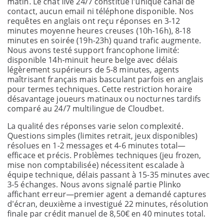
matin. Le chat live 24/7 constitue l'unique canal de
contact, aucun email ni téléphone disponible. Nos
requêtes en anglais ont reçu réponses en 3-12
minutes moyenne heures creuses (10h-16h), 8-18
minutes en soirée (19h-23h) quand trafic augmente.
Nous avons testé support francophone limité:
disponible 14h-minuit heure belge avec délais
légèrement supérieurs de 5-8 minutes, agents
maîtrisant français mais basculant parfois en anglais
pour termes techniques. Cette restriction horaire
désavantage joueurs matinaux ou nocturnes tardifs
comparé au 24/7 multilingue de Cloudbet.
La qualité des réponses varie selon complexité.
Questions simples (limites retrait, jeux disponibles)
résolues en 1-2 messages et 4-6 minutes total—
efficace et précis. Problèmes techniques (jeu frozen,
mise non comptabilisée) nécessitent escalade à
équipe technique, délais passant à 15-35 minutes avec
3-5 échanges. Nous avons signalé partie Plinko
affichant erreur—premier agent a demandé captures
d'écran, deuxième a investigué 22 minutes, résolution
finale par crédit manuel de 8,50€ en 40 minutes total.