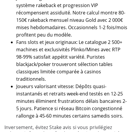
système rakeback et progression VIP
récompensent assiduité. Notre calcul montre 80-
150€ rakeback mensuel niveau Gold avec 2 000€
mises hebdomadaires. Occasionnels 1-2 fois/mois
profitent peu du modèle.
Fans slots et jeux originaux: Le catalogue 2 500+
machines et exclusivités Plinko/Mines avec RTP
98-99% satisfait appétit variété. Puristes
blackjack/poker trouveront sélection tables
classiques limitée comparée à casinos
traditionnels.
Joueurs valorisant vitesse: Dépôts quasi-
instantanés et retraits week-end testés en 12-25
minutes éliminent frustrations délais bancaires 2-
5 jours. Patience si réseau Bitcoin congestionné
rallonge à 45-60 minutes certains samedis soirs.
Inversement, évitez Stake avis si vous privilégiez