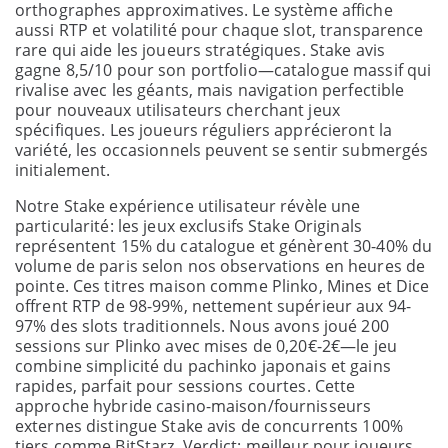
orthographes approximatives. Le système affiche
aussi RTP et volatilité pour chaque slot, transparence
rare qui aide les joueurs stratégiques. Stake avis
gagne 8,5/10 pour son portfolio—catalogue massif qui
rivalise avec les géants, mais navigation perfectible
pour nouveaux utilisateurs cherchant jeux
spécifiques. Les joueurs réguliers apprécieront la
variété, les occasionnels peuvent se sentir submergés
initialement.
Notre Stake expérience utilisateur révèle une
particularité: les jeux exclusifs Stake Originals
représentent 15% du catalogue et génèrent 30-40% du
volume de paris selon nos observations en heures de
pointe. Ces titres maison comme Plinko, Mines et Dice
offrent RTP de 98-99%, nettement supérieur aux 94-
97% des slots traditionnels. Nous avons joué 200
sessions sur Plinko avec mises de 0,20€-2€—le jeu
combine simplicité du pachinko japonais et gains
rapides, parfait pour sessions courtes. Cette
approche hybride casino-maison/fournisseurs
externes distingue Stake avis de concurrents 100%
tiers comme BitStarz. Verdict: meilleur pour joueurs