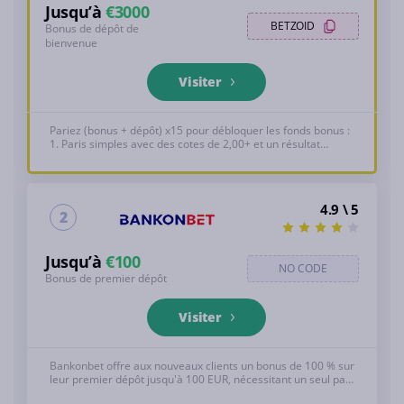
Jusqu’à
€3000
BETZOID
Bonus de dépôt de
bienvenue
Visiter
Pariez (bonus + dépôt) x15 pour débloquer les fonds bonus :
1. Paris simples avec des cotes de 2,00+ et un résultat
gagnant/perdant ; 2. Paris multiples avec des cotes de 1,50+
par sélection et un résultat gagnant/perdant. Voir ci-dessous
pour les CG complètes, 18+
4.9 \ 5
2
Jusqu’à
€100
NO CODE
Bonus de premier dépôt
Visiter
Bankonbet offre aux nouveaux clients un bonus de 100 % sur
leur premier dépôt jusqu'à 100 EUR, nécessitant un seul pari
du dépôt sur des cotes d'au moins 1.50. Voir ci-dessous pour