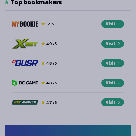
Top bookmakers
Visit
5 \ 5
Visit
4.9 \ 5
Visit
4.8 \ 5
Visit
4.8 \ 5
Visit
4.7 \ 5