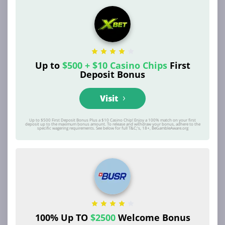
pariez régulièrement.
L'ensemble du processus prend 3 à 5 minutes la
première fois. Les mises à jour ultérieures se font
automatiquement en arrière-plan si vous avez activé
cette option dans l'App Store, garantissant que vous
Up to
$500 + $10 Casino Chips
First
avez toujours la dernière version avec corrections de
Deposit Bonus
bugs et nouvelles fonctionnalités.
BONUS D'INSCRIPTION VIA
Visit
APPLICATIONS MOBILES
Up to $500 First Deposit Bonus Plus a $10 Casino Chip! Enjoy a 100% match on your first
deposit up to the maximum bonus amount. To release and withdraw your bonus, adhere to the
specific wagering requirements. See below for full T&C;'s, 18+, BeGambleAware.org
Les application pari sportif iPhone bonus bienvenue
diffèrent souvent des offres desktop: certains
opérateurs ajoutent 10 à 25% de bonus
supplémentaire pour encourager l'adoption mobile.
Un bonus desktop de 100€ peut devenir 120€ en
s'inscrivant via l'app, avec exactement les mêmes
conditions de mise. Cette différence vaut la peine de
vérifier avant de créer votre compte.
100% Up TO
$2500
Welcome Bonus
Les apps bookmakers iOS offres promotionnelles