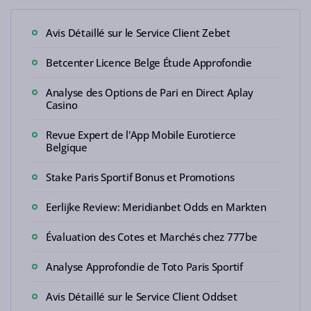
Avis Détaillé sur le Service Client Zebet
Betcenter Licence Belge Étude Approfondie
Analyse des Options de Pari en Direct Aplay
Casino
Revue Expert de l'App Mobile Eurotierce
Belgique
Stake Paris Sportif Bonus et Promotions
Eerlijke Review: Meridianbet Odds en Markten
Évaluation des Cotes et Marchés chez 777be
Analyse Approfondie de Toto Paris Sportif
Avis Détaillé sur le Service Client Oddset