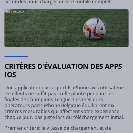
secondes pour charger un site mobile complet.
CRITÈRES D'ÉVALUATION DES APPS
IOS
Une application paris sportifs iPhone avis utilisateurs
excellents ne suffit pas si elle plante pendant les
finales de Champions League. Les meilleurs
opérateurs paris iPhone Belgique équilibrent six
critères mesurables qui affectent votre expérience
chaque jour, pas juste lors du téléchargement initial.
Premier critère: la vitesse de chargement et de