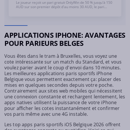
Le joueur reçoit un pari gratuit OnlyWin de 50 % jusqu'à 150
AUD sur son premier dépôt d'au moins 30 AUD, le pari
gratuit étant utilisable sur tous les événements avec des
cotes de 1.10 à 2.00, en direct et en pré-match. Voir ci-
dessous pour les CG complètes, 18+
APPLICATIONS IPHONE: AVANTAGES
POUR PARIEURS BELGES
Vous êtes dans le tram à Bruxelles, vous voyez une
cote intéressante sur un match du Standard, et vous
voulez parier avant le coup d'envoi dans 10 minutes.
Les meilleures applications paris sportifs iPhone
Belgique vous permettent exactement ça: placer des
mises en quelques secondes depuis votre poche.
Contrairement aux sites web mobiles qui nécessitent
une connexion constante et rechargent lentement, les
apps natives utilisent la puissance de votre iPhone
pour afficher les cotes instantanément et confirmer
vos paris même avec une 4G instable.
Les top apps paris sportifs iOS Belgique 2026 offrent