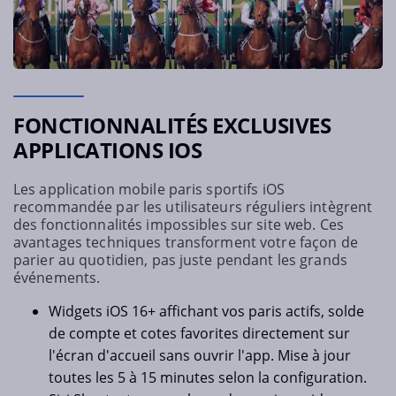
FONCTIONNALITÉS EXCLUSIVES
APPLICATIONS IOS
Les application mobile paris sportifs iOS
recommandée par les utilisateurs réguliers intègrent
des fonctionnalités impossibles sur site web. Ces
avantages techniques transforment votre façon de
parier au quotidien, pas juste pendant les grands
événements.
Widgets iOS 16+ affichant vos paris actifs, solde
de compte et cotes favorites directement sur
l'écran d'accueil sans ouvrir l'app. Mise à jour
toutes les 5 à 15 minutes selon la configuration.