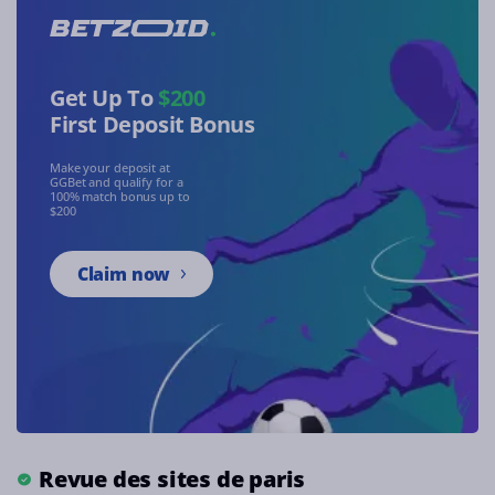
Get Up To
$200
First Deposit Bonus
Make your deposit at
GGBet and qualify for a
100% match bonus up to
$200
Claim now
Revue des sites de paris