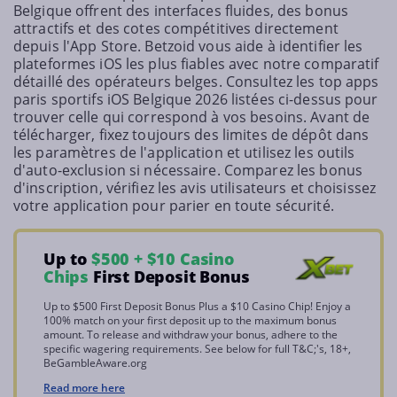
Belgique offrent des interfaces fluides, des bonus
attractifs et des cotes compétitives directement
depuis l'App Store. Betzoid vous aide à identifier les
plateformes iOS les plus fiables avec notre comparatif
détaillé des opérateurs belges. Consultez les top apps
paris sportifs iOS Belgique 2026 listées ci-dessus pour
trouver celle qui correspond à vos besoins. Avant de
télécharger, fixez toujours des limites de dépôt dans
les paramètres de l'application et utilisez les outils
d'auto-exclusion si nécessaire. Comparez les bonus
d'inscription, vérifiez les avis utilisateurs et choisissez
votre application pour parier en toute sécurité.
Up to
$500 + $10 Casino
Chips
First Deposit Bonus
Up to $500 First Deposit Bonus Plus a $10 Casino Chip! Enjoy a
100% match on your first deposit up to the maximum bonus
amount. To release and withdraw your bonus, adhere to the
specific wagering requirements. See below for full T&C;'s, 18+,
BeGambleAware.org
Read more here