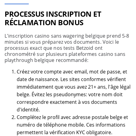
PROCESSUS INSCRIPTION ET
RÉCLAMATION BONUS
L'inscription casino sans wagering belgique prend 5-8
minutes si vous préparez vos documents. Voici le
processus exact que nos tests Betzoid ont
chronométré sur plusieurs plateformes casino sans
playthrough belgique recommandé:
Créez votre compte avec email, mot de passe, et
date de naissance. Les sites conformes vérifient
immédiatement que vous avez 21+ ans, l'âge légal
belge. Évitez les pseudonymes: votre nom doit
correspondre exactement à vos documents
d'identité.
Complétez le profil avec adresse postale belge et
numéro de téléphone mobile. Ces informations
permettent la vérification KYC obligatoire.