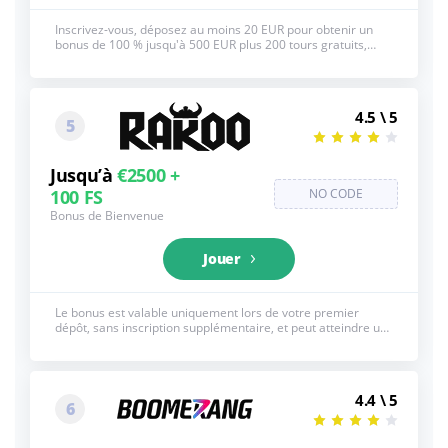
Inscrivez-vous, déposez au moins 20 EUR pour obtenir un
bonus de 100 % jusqu'à 500 EUR plus 200 tours gratuits,
distribués sur 10 jours. Voir ci-dessous pour les CG
complètes, 18+
4.5 \ 5
5
Jusqu’à
€2500 +
100 FS
NO CODE
Bonus de Bienvenue
Jouer
Le bonus est valable uniquement lors de votre premier
dépôt, sans inscription supplémentaire, et peut atteindre un
maximum de 2500 EUR. Voir ci-dessous pour les CG
complètes, 18+
4.4 \ 5
6