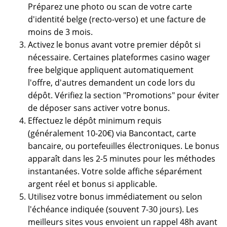
Préparez une photo ou scan de votre carte
d'identité belge (recto-verso) et une facture de
moins de 3 mois.
Activez le bonus avant votre premier dépôt si
nécessaire. Certaines plateformes casino wager
free belgique appliquent automatiquement
l'offre, d'autres demandent un code lors du
dépôt. Vérifiez la section "Promotions" pour éviter
de déposer sans activer votre bonus.
Effectuez le dépôt minimum requis
(généralement 10-20€) via Bancontact, carte
bancaire, ou portefeuilles électroniques. Le bonus
apparaît dans les 2-5 minutes pour les méthodes
instantanées. Votre solde affiche séparément
argent réel et bonus si applicable.
Utilisez votre bonus immédiatement ou selon
l'échéance indiquée (souvent 7-30 jours). Les
meilleurs sites vous envoient un rappel 48h avant