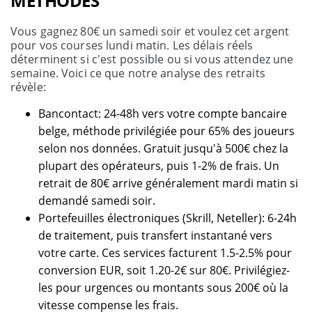
MÉTHODES
Vous gagnez 80€ un samedi soir et voulez cet argent
pour vos courses lundi matin. Les délais réels
déterminent si c'est possible ou si vous attendez une
semaine. Voici ce que notre analyse des retraits
révèle:
Bancontact: 24-48h vers votre compte bancaire
belge, méthode privilégiée pour 65% des joueurs
selon nos données. Gratuit jusqu'à 500€ chez la
plupart des opérateurs, puis 1-2% de frais. Un
retrait de 80€ arrive généralement mardi matin si
demandé samedi soir.
Portefeuilles électroniques (Skrill, Neteller): 6-24h
de traitement, puis transfert instantané vers
votre carte. Ces services facturent 1.5-2.5% pour
conversion EUR, soit 1.20-2€ sur 80€. Privilégiez-
les pour urgences ou montants sous 200€ où la
vitesse compense les frais.