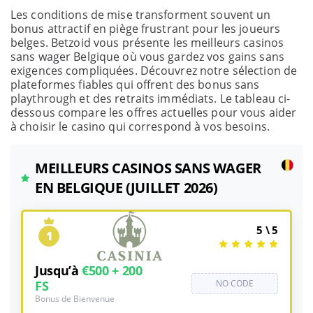
Les conditions de mise transforment souvent un
bonus attractif en piège frustrant pour les joueurs
belges. Betzoid vous présente les meilleurs casinos
sans wager Belgique où vous gardez vos gains sans
exigences compliquées. Découvrez notre sélection de
plateformes fiables qui offrent des bonus sans
playthrough et des retraits immédiats. Le tableau ci-
dessous compare les offres actuelles pour vous aider
à choisir le casino qui correspond à vos besoins.
MEILLEURS CASINOS SANS WAGER
EN BELGIQUE (JUILLET 2026)
5 \ 5
1
Jusqu’à
€500 + 200
FS
NO CODE
Bonus de Bienvenue