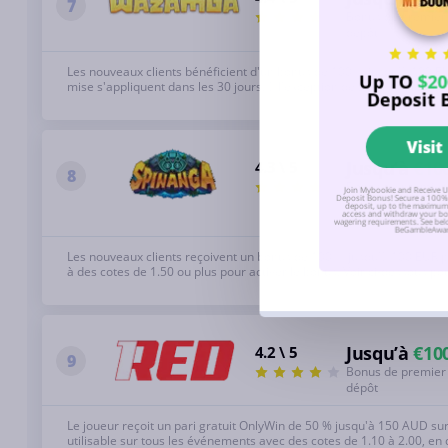
7
Bonus de premier
dépôt
Les nouveaux clients bénéficient d'un bonus de 100 % jusqu'à 100 EU
Up TO
$20
mise s'appliquent dans les 30 jours, à l'exception de Skrill ou Netell
Deposit 
Visit
Jusqu’à
€10
4.3 \ 5
8
Bonus de premier
Join Mybookie and Receive Up
Deposit Bonus! Secure a 100% 
dépôt
deposit, up to the maximu
access and withdraw your bon
wagering requirements. See belo
BeGambleAwar
Les nouveaux clients reçoivent un bonus de 100 % jusqu'à 100 EUR po
à des cotes de 1.50 ou plus pour activer le bonus. Voir ci-dessous p
Jusqu’à
€10
4.2 \ 5
9
Bonus de premier
dépôt
Le joueur reçoit un pari gratuit OnlyWin de 50 % jusqu'à 150 AUD sur
utilisable sur tous les événements avec des cotes de 1.10 à 2.00, en