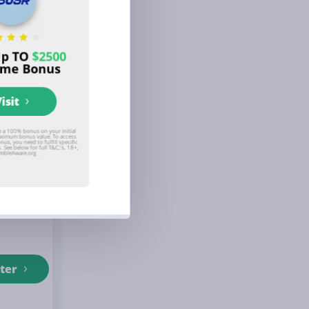
iter
Up TO
$2500
ome Bonus
Visit
e a 100% bonus on your initial
maximum bonus value. To access
us, you need to fulfill specific
iter
 See below for full T&C;'s, 18+,
mbleAware.org
iter