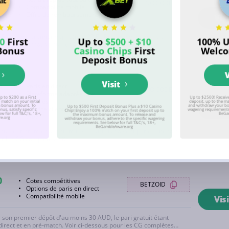
NO CODE
Compatibilité mobile
Offre de remboursement
Vis
R sur leur premier dépôt (min 20 EUR) ; des conditions de
0
First
Up to
$500 + $10
100% 
er. Voir ci-dessous pour les CG complètes, 18+
Bonus
Casino Chips
First
Welc
Deposit Bonus
Visit
0
Paris en direct
NO CODE
Plateforme adaptée aux
 to $200 as a First
Up to $2500! Receiv
mobiles
match on your initial
deposit, up to the 
m bonus amount. To
and withdraw your bon
Vis
Up to $500 First Deposit Bonus Plus a $10 Casino
Service clientèle disponible
us, satisfy specific
wagering requirements.
Chip! Enjoy a 100% match on your first deposit up to
w for full T&C;'s, 18+,
BeGa
the maximum bonus amount. To release and
24/7
e.org
withdraw your bonus, adhere to the specific wagering
requirements. See below for full T&C;'s, 18+,
BeGambleAware.org
ur leur premier dépôt (min 20 EUR). Ils doivent parier une fois
our les CG complètes, 18+
0
Cotes compétitives
BETZOID
Options de paris en direct
Compatibilité mobile
Vis
 son premier dépôt d'au moins 30 AUD, le pari gratuit étant
 direct et en pré-match. Voir ci-dessous pour les CG complètes,