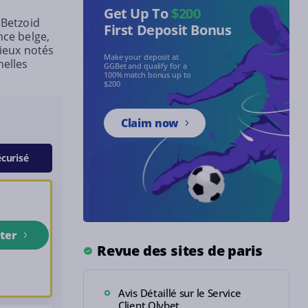
Get Up To
$200
 Betzoid
First Deposit Bonus
nce belge,
mieux notés
Make your deposit at
nelles
GGBet and qualify for a
100% match bonus up to
$200
Claim now
écurisé
iter
Revue des sites de paris
Avis Détaillé sur le Service
Client Olybet