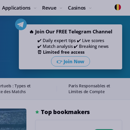
Applications
Revue
Casinos
🔥 Join Our FREE Telegram Channel
✔️ Daily expert tips ✔️ Live scores
✔️ Match analysis ✔️ Breaking news
⏰ Limited free access
👉 Join Now
rtuels : Types et
Paris Responsables et
ce des Matchs
Limites de Compte
Top bookmakers