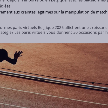
ier depuis n'importe où en Belgique, avec les plateformes 
dédiées
airement aux craintes légitimes sur la manipulation de match
formes paris virtuels Belgique 2026 affichent une croissan
tratégie? Les paris virtuels vous donnent 30 occasions par 