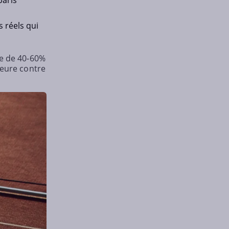
paris
s réels qui
ce de 40-60%
heure contre