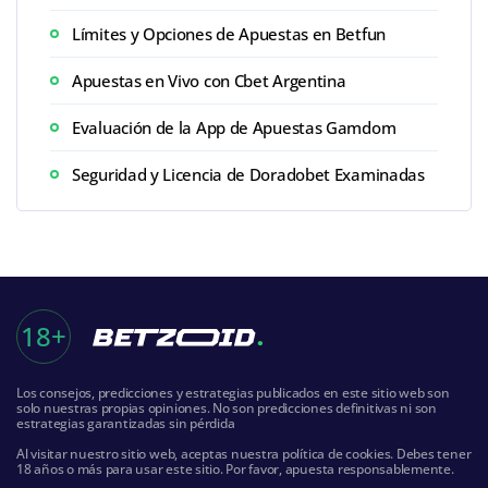
Límites y Opciones de Apuestas en Betfun
Apuestas en Vivo con Cbet Argentina
Evaluación de la App de Apuestas Gamdom
Seguridad y Licencia de Doradobet Examinadas
18+
Los consejos, predicciones y estrategias publicados en este sitio web son
solo nuestras propias opiniones. No son predicciones definitivas ni son
estrategias garantizadas sin pérdida
Al visitar nuestro sitio web, aceptas nuestra política de cookies. Debes tener
18 años o más para usar este sitio. Por favor, apuesta responsablemente.