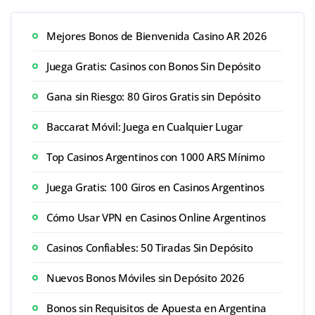
Mejores Bonos de Bienvenida Casino AR 2026
Juega Gratis: Casinos con Bonos Sin Depósito
Gana sin Riesgo: 80 Giros Gratis sin Depósito
Baccarat Móvil: Juega en Cualquier Lugar
Top Casinos Argentinos con 1000 ARS Mínimo
Juega Gratis: 100 Giros en Casinos Argentinos
Cómo Usar VPN en Casinos Online Argentinos
Casinos Confiables: 50 Tiradas Sin Depósito
Nuevos Bonos Móviles sin Depósito 2026
Bonos sin Requisitos de Apuesta en Argentina