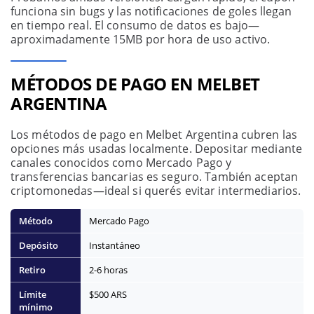
funciona sin bugs y las notificaciones de goles llegan
en tiempo real. El consumo de datos es bajo—
aproximadamente 15MB por hora de uso activo.
MÉTODOS DE PAGO EN MELBET
ARGENTINA
Los métodos de pago en Melbet Argentina cubren las
opciones más usadas localmente. Depositar mediante
canales conocidos como Mercado Pago y
transferencias bancarias es seguro. También aceptan
criptomonedas—ideal si querés evitar intermediarios.
Mercado Pago
Instantáneo
2-6 horas
$500 ARS