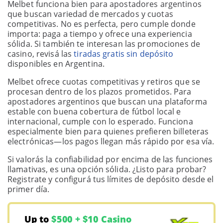
Melbet funciona bien para apostadores argentinos
que buscan variedad de mercados y cuotas
competitivas. No es perfecta, pero cumple donde
importa: paga a tiempo y ofrece una experiencia
sólida. Si también te interesan las promociones de
casino, revisá las
tiradas gratis sin depósito
disponibles en Argentina.
Melbet ofrece cuotas competitivas y retiros que se
procesan dentro de los plazos prometidos. Para
apostadores argentinos que buscan una plataforma
estable con buena cobertura de fútbol local e
internacional, cumple con lo esperado. Funciona
especialmente bien para quienes prefieren billeteras
electrónicas—los pagos llegan más rápido por esa vía.
Si valorás la confiabilidad por encima de las funciones
llamativas, es una opción sólida. ¿Listo para probar?
Registrate y configurá tus límites de depósito desde el
primer día.
Up to
$500 + $10 Casino