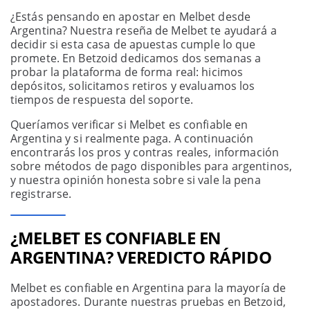
¿Estás pensando en apostar en Melbet desde
Argentina? Nuestra reseña de Melbet te ayudará a
decidir si esta casa de apuestas cumple lo que
promete. En Betzoid dedicamos dos semanas a
probar la plataforma de forma real: hicimos
depósitos, solicitamos retiros y evaluamos los
tiempos de respuesta del soporte.
Queríamos verificar si Melbet es confiable en
Argentina y si realmente paga. A continuación
encontrarás los pros y contras reales, información
sobre métodos de pago disponibles para argentinos,
y nuestra opinión honesta sobre si vale la pena
registrarse.
¿MELBET ES CONFIABLE EN
ARGENTINA? VEREDICTO RÁPIDO
Melbet es confiable en Argentina para la mayoría de
apostadores. Durante nuestras pruebas en Betzoid,