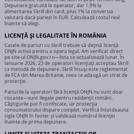
Depunere gratuită la operator, dar 1.9% la
alimentarea Skrill din card, plus 1% la conversia
valutară dacă pariezi în EUR. Calculează costul real
înainte să alegi.
LICENȚĂ ȘI LEGALITATE ÎN ROMÂNIA
Casele de pariuri cu Skrill trebuie să dețină licență
ONJN activă pentru a opera legal. Am verificat direct
pe site-ul ONJN.gov.ro—lista se actualizează lunar. În
ianuarie 2026, 23 de operatori licențiați acceptau Skrill
ca metodă de depunere. Skrill însuși este reglementat
de FCA din Marea Britanie, ceea ce adaugă un strat de
protecție.
Pariurile la operatori fără licență ONJN nu sunt doar
riscante—sunt ilegale pentru rezidenții români.
Câștigurile pot fi confiscate, iar protecția
consumatorului dispare complet. Verifică întotdeauna
sigla ONJN în footer și validează numărul licenței
înainte de prima depunere.
LIMITE ȘI VITEZA TRANZACȚIILOR