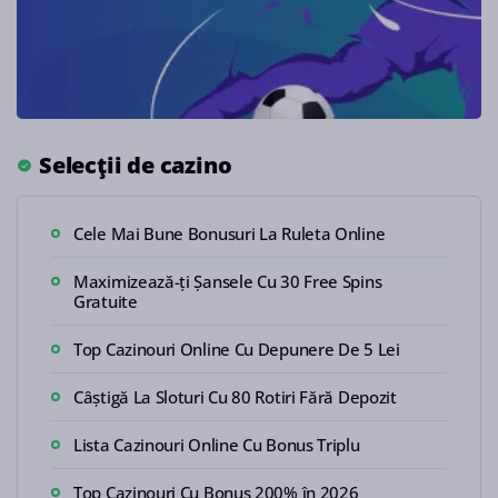
Selecții de cazino
Cele Mai Bune Bonusuri La Ruleta Online
Maximizează-ți Șansele Cu 30 Free Spins
Gratuite
Top Cazinouri Online Cu Depunere De 5 Lei
Câștigă La Sloturi Cu 80 Rotiri Fără Depozit
Lista Cazinouri Online Cu Bonus Triplu
Top Cazinouri Cu Bonus 200% în 2026