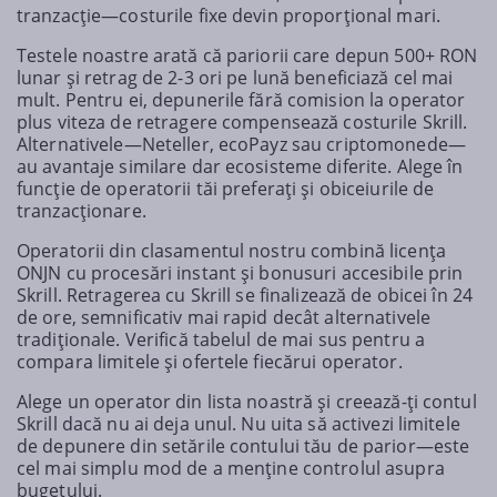
tranzacție—costurile fixe devin proporțional mari.
Testele noastre arată că pariorii care depun 500+ RON
lunar și retrag de 2-3 ori pe lună beneficiază cel mai
mult. Pentru ei, depunerile fără comision la operator
plus viteza de retragere compensează costurile Skrill.
Alternativele—Neteller, ecoPayz sau criptomonede—
au avantaje similare dar ecosisteme diferite. Alege în
funcție de operatorii tăi preferați și obiceiurile de
tranzacționare.
Operatorii din clasamentul nostru combină licența
ONJN cu procesări instant și bonusuri accesibile prin
Skrill. Retragerea cu Skrill se finalizează de obicei în 24
de ore, semnificativ mai rapid decât alternativele
tradiționale. Verifică tabelul de mai sus pentru a
compara limitele și ofertele fiecărui operator.
Alege un operator din lista noastră și creează-ți contul
Skrill dacă nu ai deja unul. Nu uita să activezi limitele
de depunere din setările contului tău de parior—este
cel mai simplu mod de a menține controlul asupra
bugetului.