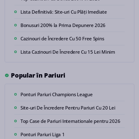
Lista Definitivă: Site-uri Cu Plăți Imediate
Bonusuri 200% la Prima Depunere 2026
Cazinouri de Încredere Cu 50 Free Spins
Lista Cazinouri De Încredere Cu 15 Lei Minim
Popular în Pariuri
Ponturi Pariuri Champions League
Site-uri De Încredere Pentru Pariuri Cu 20 Lei
Top Case de Pariuri Internationale pentru 2026
Ponturi Pariuri Liga 1