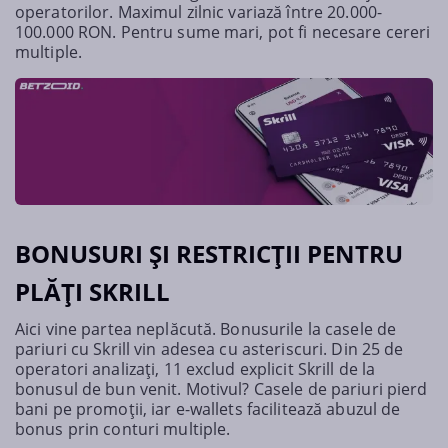
operatorilor. Maximul zilnic variază între 20.000-
100.000 RON. Pentru sume mari, pot fi necesare cereri
multiple.
BONUSURI ȘI RESTRICȚII PENTRU
PLĂȚI SKRILL
Aici vine partea neplăcută. Bonusurile la casele de
pariuri cu Skrill vin adesea cu asteriscuri. Din 25 de
operatori analizați, 11 exclud explicit Skrill de la
bonusul de bun venit. Motivul? Casele de pariuri pierd
bani pe promoții, iar e-wallets facilitează abuzul de
bonus prin conturi multiple.