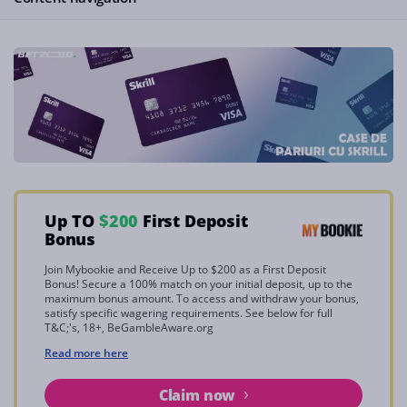
Up TO
$200
First Deposit
Bonus
Join Mybookie and Receive Up to $200 as a First Deposit
Bonus! Secure a 100% match on your initial deposit, up to the
maximum bonus amount. To access and withdraw your bonus,
satisfy specific wagering requirements. See below for full
T&C;'s, 18+, BeGambleAware.org
Read more here
Claim now