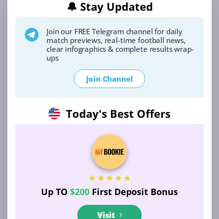
alimentarea contului: 1% din card Visa/Mastercard
🔔 Stay Updated
românesc, 2.5% din carduri internaționale. Transferul
bancar către Skrill e gratuit, dar durează 2-3 zile.
Join our FREE Telegram channel for daily
Conversia valutară costă 1.5-3.5% dacă pariezi în EUR
match previews, real-time football news,
clear infographics & complete results wrap-
cu cont Skrill în RON. Soluția? Menține balanțe în
ups
ambele valute sau alege operatori care acceptă RON
nativ.
Join Channel
RETRAGERE CU SKRILL DE LA
PARIURI SPORTIVE
Today's Best Offers
Ai câștigat 2.000 RON pe un pariu combinat și vrei
banii rapid. Retragerea cu Skrill rămâne cea mai
rapidă metodă disponibilă la operatorii români—dar
timpul real depinde de mai mulți factori. Am testat
retrageri la 12 operatori diferiți în decembrie 2024
pentru date concrete.
Up TO
$200
First Deposit Bonus
Operatori mari ONJN
Visit