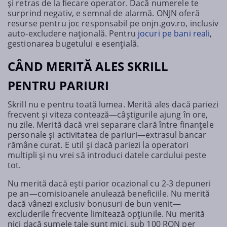
și retras de la fiecare operator. Dacă numerele te
surprind negativ, e semnal de alarmă. ONJN oferă
resurse pentru joc responsabil pe onjn.gov.ro, inclusiv
auto-excludere națională. Pentru
jocuri pe bani reali
,
gestionarea bugetului e esențială.
CÂND MERITĂ ALES SKRILL
PENTRU PARIURI
Skrill nu e pentru toată lumea. Merită ales dacă pariezi
frecvent și viteza contează—câștigurile ajung în ore,
nu zile. Merită dacă vrei separare clară între finanțele
personale și activitatea de pariuri—extrasul bancar
rămâne curat. E util și dacă pariezi la operatori
multipli și nu vrei să introduci datele cardului peste
tot.
Nu merită dacă ești parior ocazional cu 2-3 depuneri
pe an—comisioanele anulează beneficiile. Nu merită
dacă vânezi exclusiv bonusuri de bun venit—
excluderile frecvente limitează opțiunile. Nu merită
nici dacă sumele tale sunt mici, sub 100 RON per