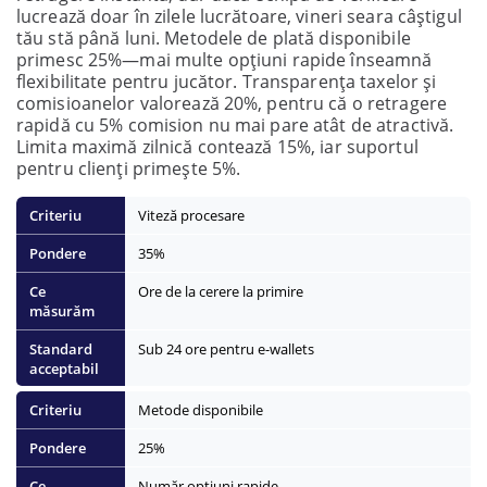
lucrează doar în zilele lucrătoare, vineri seara câștigul
tău stă până luni. Metodele de plată disponibile
primesc 25%—mai multe opțiuni rapide înseamnă
flexibilitate pentru jucător. Transparența taxelor și
comisioanelor valorează 20%, pentru că o retragere
rapidă cu 5% comision nu mai pare atât de atractivă.
Limita maximă zilnică contează 15%, iar suportul
pentru clienți primește 5%.
Viteză procesare
35%
Ore de la cerere la primire
Sub 24 ore pentru e-wallets
Metode disponibile
25%
Număr opțiuni rapide