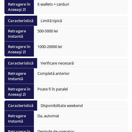
E-wallets + carduri
Limită tipică
500-5000 lei
1000-20000 lei
Verificare necesară
Completă anterior
Poate fi în paralel
Disponibilitate weekend
Da, automat
Depinde de operator