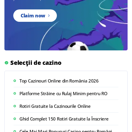
Claim now
Selecții de cazino
Top Cazinouri Online din România 2026
Platforme Străine cu Rulaj Minim pentru RO
Rotiri Gratuite la Cazinourile Online
Ghid Complet 150 Rotiri Gratuite la Înscriere
Cele Mai Mari Bonusuri Casino pentru Români