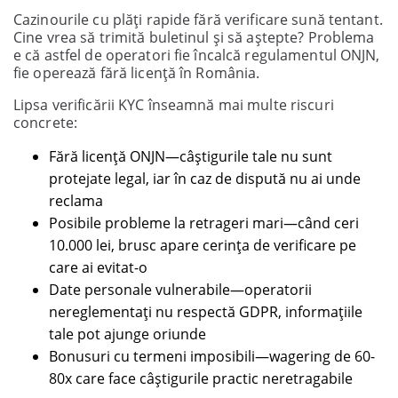
Cazinourile cu plăți rapide fără verificare sună tentant.
Cine vrea să trimită buletinul și să aștepte? Problema
e că astfel de operatori fie încalcă regulamentul ONJN,
fie operează fără licență în România.
Lipsa verificării KYC înseamnă mai multe riscuri
concrete:
Fără licență ONJN—câștigurile tale nu sunt
protejate legal, iar în caz de dispută nu ai unde
reclama
Posibile probleme la retrageri mari—când ceri
10.000 lei, brusc apare cerința de verificare pe
care ai evitat-o
Date personale vulnerabile—operatorii
nereglementați nu respectă GDPR, informațiile
tale pot ajunge oriunde
Bonusuri cu termeni imposibili—wagering de 60-
80x care face câștigurile practic neretragabile