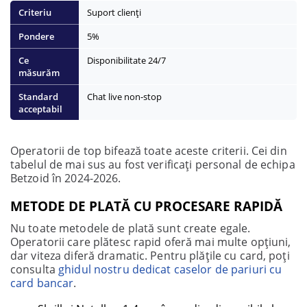
Suport clienți
5%
Disponibilitate 24/7
Chat live non-stop
Operatorii de top bifează toate aceste criterii. Cei din
tabelul de mai sus au fost verificați personal de echipa
Betzoid în 2024-2026.
METODE DE PLATĂ CU PROCESARE RAPIDĂ
Nu toate metodele de plată sunt create egale.
Operatorii care plătesc rapid oferă mai multe opțiuni,
dar viteza diferă dramatic. Pentru plățile cu card, poți
consulta
ghidul nostru dedicat caselor de pariuri cu
card bancar
.