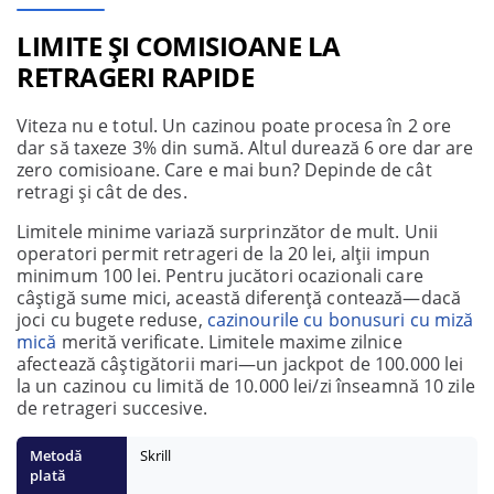
LIMITE ȘI COMISIOANE LA
RETRAGERI RAPIDE
Viteza nu e totul. Un cazinou poate procesa în 2 ore
dar să taxeze 3% din sumă. Altul durează 6 ore dar are
zero comisioane. Care e mai bun? Depinde de cât
retragi și cât de des.
Limitele minime variază surprinzător de mult. Unii
operatori permit retrageri de la 20 lei, alții impun
minimum 100 lei. Pentru jucători ocazionali care
câștigă sume mici, această diferență contează—dacă
joci cu bugete reduse,
cazinourile cu bonusuri cu miză
mică
merită verificate. Limitele maxime zilnice
afectează câștigătorii mari—un jackpot de 100.000 lei
la un cazinou cu limită de 10.000 lei/zi înseamnă 10 zile
de retrageri succesive.
Skrill