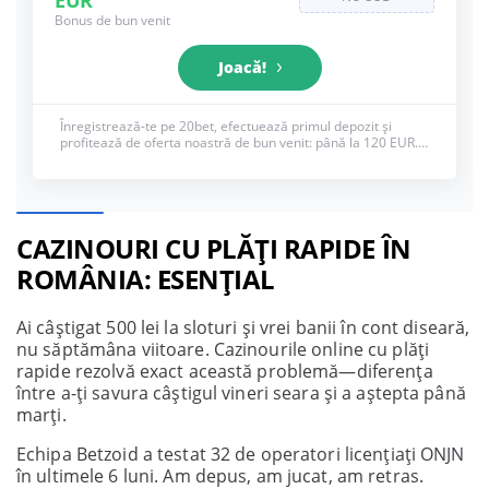
EUR
Bonus de bun venit
Joacă!
Înregistrează-te pe 20bet, efectuează primul depozit și
profitează de oferta noastră de bun venit: până la 120 EUR.
Vezi mai jos T&C complete, 18+
CAZINOURI CU PLĂȚI RAPIDE ÎN
ROMÂNIA: ESENȚIAL
Ai câștigat 500 lei la sloturi și vrei banii în cont diseară,
nu săptămâna viitoare. Cazinourile online cu plăți
rapide rezolvă exact această problemă—diferența
între a-ți savura câștigul vineri seara și a aștepta până
marți.
Echipa Betzoid a testat 32 de operatori licențiați ONJN
în ultimele 6 luni. Am depus, am jucat, am retras.