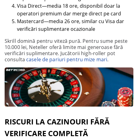
Visa Direct—media 18 ore, disponibil doar la
operatori premium dar merge direct pe card
Mastercard—media 26 ore, similar cu Visa dar
verificări suplimentare ocazionale
Skrill domină pentru viteză pură. Pentru sume peste
10.000 lei, Neteller oferă limite mai generoase fără
verificări suplimentare. Jucătorii high-roller pot
consulta
casele de pariuri pentru mize mari
.
RISCURI LA CAZINOURI FĂRĂ
VERIFICARE COMPLETĂ