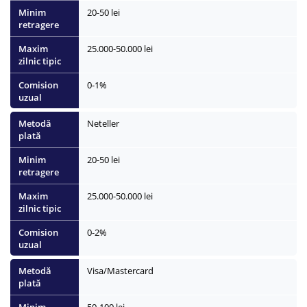
20-50 lei
25.000-50.000 lei
0-1%
Neteller
20-50 lei
25.000-50.000 lei
0-2%
Visa/Mastercard