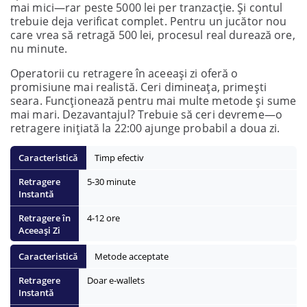
mai mici—rar peste 5000 lei per tranzacție. Și contul
trebuie deja verificat complet. Pentru un jucător nou
care vrea să retragă 500 lei, procesul real durează ore,
nu minute.
Operatorii cu retragere în aceeași zi oferă o
promisiune mai realistă. Ceri dimineața, primești
seara. Funcționează pentru mai multe metode și sume
mai mari. Dezavantajul? Trebuie să ceri devreme—o
retragere inițiată la 22:00 ajunge probabil a doua zi.
Timp efectiv
5-30 minute
4-12 ore
Metode acceptate
Doar e-wallets