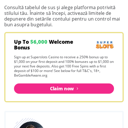
Consultă tabelul de sus și alege platforma potrivită
stilului tău. Înainte să începi, activează limitele de
depunere din setările contului pentru un control mai
bun asupra bugetului.
Up To
$6,000
Welcome
Bonus
Sign up at Superslots Casino to receive a 250% bonus up to
$1,000 on your first deposit and 100% bonuses up to $1,000 on
your next five deposits. Also get 100 Free Spins with a first
deposit of $100 or more! See below for full T&C's, 18+,
BeGambleAware.org
Claim now