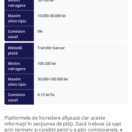
50-100 lei
10.000-30.000 lei
0%
Transfer bancar
100-200 lei
50.000-100.000 lei
0-15 lei fix
Platformele de încredere afișează clar aceste
informații în secțiunea de plăți. Dacă trebuie să sapi
prin termeni și condiții pentru a găsi comisioanele, e