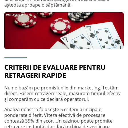
aștepta aproape o săptămână.
CRITERII DE EVALUARE PENTRU
RETRAGERI RAPIDE
Nu ne bazăm pe promisiunile din marketing. Testăm
direct. Facem retrageri reale, măsurăm timpul efectiv
și comparăm cu ce declară operatorul.
Analiza noastră folosește 5 criterii principale,
ponderate diferit. Viteza efectivă de procesare
contează 35% din scor. Un cazinou poate promite
retragere instantă, dar dacă echipa de verificare