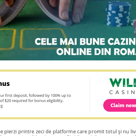
nus
r first deposit, followed by 100% up to
 $20 required for bonus eligibility,
Claim no
rg
 pierzi printre zeci de platforme care promit totul și nu li