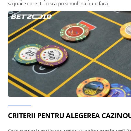
să joace corect—riscă prea mult să nu o facă.
CRITERII PENTRU ALEGEREA CAZINO