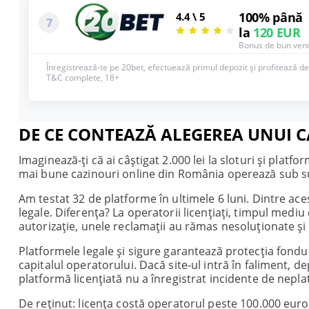
100% până
4.4 \ 5
7
la
120 EUR
Bonus de bun veni
Înregistrează-te pe 20bet, efectuează primul depozit și profitează de
T&C complete, 18+
DE CE CONTEAZĂ ALEGEREA UNUI C
Imaginează-ți că ai câștigat 2.000 lei la sloturi și platfo
mai bune cazinouri online din România operează sub sup
Am testat 32 de platforme în ultimele 6 luni. Dintre aces
legale. Diferența? La operatorii licențiați, timpul mediu 
autorizație, unele reclamații au rămas nesoluționate ș
Platformele legale și sigure garantează protecția fondur
capitalul operatorului. Dacă site-ul intră în faliment, d
platformă licențiată nu a înregistrat incidente de neplat
De reținut: licența costă operatorul peste 100.000 euro a