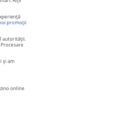
ari. Alții
experiență
noi promoții
autorității.
. Procesare
i și am
zino online