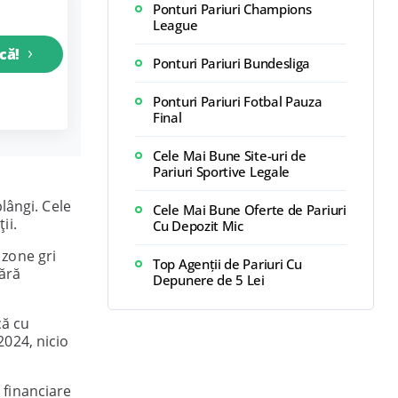
Ponturi Pariuri Champions
League
că!
Ponturi Pariuri Bundesliga
Ponturi Pariuri Fotbal Pauza
Final
Cele Mai Bune Site-uri de
Pariuri Sportive Legale
plângi. Cele
Cele Mai Bune Oferte de Pariuri
ii.
Cu Depozit Mic
 zone gri
Top Agenții de Pariuri Cu
fără
Depunere de 5 Lei
că cu
2024, nicio
 financiare