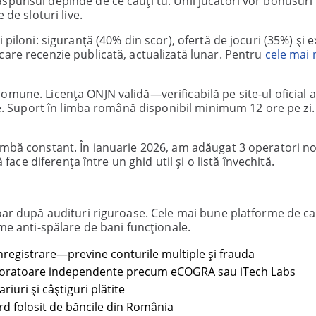
punsul depinde de ce cauți tu. Unii jucători vor bonusuri m
 de sloturi live.
 piloni: siguranță (40% din scor), ofertă de jocuri (35%) și 
care recenzie publicată, actualizată lunar. Pentru
cele mai 
une. Licența ONJN validă—verificabilă pe site-ul oficial al 
ese. Suport în limba română disponibil minimum 12 ore pe zi
imbă constant. În ianuarie 2026, am adăugat 3 operatori no
 face diferența între un ghid util și o listă învechită.
doar după audituri riguroase. Cele mai bune platforme de ca
me anti-spălare de bani funcționale.
 înregistrare—previne conturile multiple și frauda
laboratoare independente precum eCOGRA sau iTech Labs
iuri și câștiguri plătite
rd folosit de băncile din România