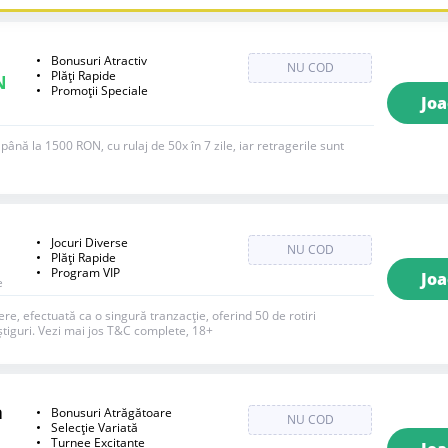
Bonusuri Atractiv
NU COD
Plăți Rapide
N
Promoții Speciale
Joa
ână la 1500 RON, cu rulaj de 50x în 7 zile, iar retragerile sunt
Jocuri Diverse
NU COD
Plăți Rapide
Program VIP
Joa
e
, efectuată ca o singură tranzacție, oferind 50 de rotiri
âștiguri. Vezi mai jos T&C complete, 18+
a
Bonusuri Atrăgătoare
NU COD
Selecție Variată
Turnee Excitante