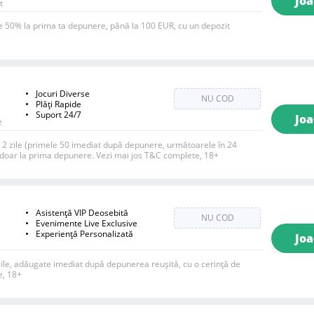
Joa
t
de 50% la prima ta depunere, până la 100 EUR, cu un depozit
Jocuri Diverse
NU COD
Plăți Rapide
Suport 24/7
Joa
e
e 2 zile (primele 50 imediat după depunere, următoarele în 24
il doar la prima depunere. Vezi mai jos T&C complete, 18+
Asistență VIP Deosebită
NU COD
Evenimente Live Exclusive
Experiență Personalizată
Joa
 zile, adăugate imediat după depunerea reușită, cu o cerință de
e, 18+