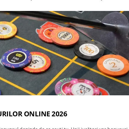
URILOR ONLINE 2026