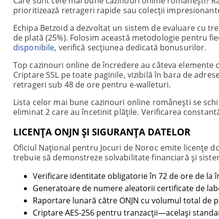
Care sunt cele mai bune cazinouri online românești? Răs
prioritizează retrageri rapide sau colecții impresionante
Echipa Betzoid a dezvoltat un sistem de evaluare cu trei
de plată (25%). Folosim această metodologie pentru fie
disponibile
, verifică secțiunea dedicată bonusurilor.
Top cazinouri online de încredere au câteva elemente com
Criptare SSL pe toate paginile, vizibilă în bara de adr
retrageri sub 48 de ore pentru e-walleturi.
Lista celor mai bune cazinouri online românești se sch
eliminat 2 care au încetinit plățile. Verificarea constantă
LICENȚA ONJN ȘI SIGURANȚA DATELOR
Oficiul Național pentru Jocuri de Noroc emite licențe 
trebuie să demonstreze solvabilitate financiară și siste
Verificare identitate obligatorie în 72 de ore de la
Generatoare de numere aleatorii certificate de 
Raportare lunară către ONJN cu volumul total de par
Criptare AES-256 pentru tranzacții—același standa