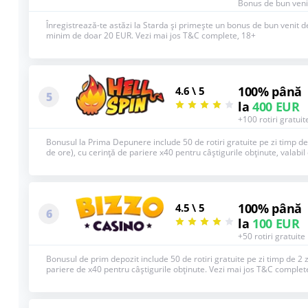
Bonus de bun veni
Înregistrează-te astăzi la Starda și primește un bonus de bun venit 
minim de doar 20 EUR. Vezi mai jos T&C complete, 18+
100% până
4.6 \ 5
5
la
400 EUR
+100 rotiri gratuit
Bonusul la Prima Depunere include 50 de rotiri gratuite pe zi timp d
de ore), cu cerință de pariere x40 pentru câștigurile obținute, valab
100% până
4.5 \ 5
6
la
100 EUR
+50 rotiri gratuite
Bonusul de prim depozit include 50 de rotiri gratuite pe zi timp de 2
pariere de x40 pentru câștigurile obținute. Vezi mai jos T&C complet