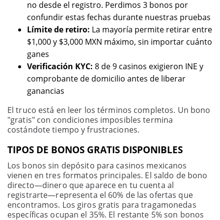
no desde el registro. Perdimos 3 bonos por
confundir estas fechas durante nuestras pruebas
Límite de retiro:
La mayoría permite retirar entre
$1,000 y $3,000 MXN máximo, sin importar cuánto
ganes
Verificación KYC:
8 de 9 casinos exigieron INE y
comprobante de domicilio antes de liberar
ganancias
El truco está en leer los términos completos. Un bono
"gratis" con condiciones imposibles termina
costándote tiempo y frustraciones.
TIPOS DE BONOS GRATIS DISPONIBLES
Los bonos sin depósito para casinos mexicanos
vienen en tres formatos principales. El saldo de bono
directo—dinero que aparece en tu cuenta al
registrarte—representa el 60% de las ofertas que
encontramos. Los giros gratis para tragamonedas
específicas ocupan el 35%. El restante 5% son bonos