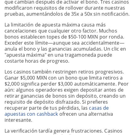
que cambian después de activar el bono. Tres casinos
modificaron requisitos de rollover durante nuestras
pruebas, aumentándolos de 35x a 50x sin notificación.
La limitación de apuesta máxima causa más
cancelaciones que cualquier otro factor. Muchos
bonos establecen topes de $50-100 MXN por ronda.
Exceder este límite—aunque sea accidentalmente—
anula el bono y las ganancias acumuladas. Un clic en
"apuesta máxima" en una tragamoneda puede
costarte horas de progreso.
Los casinos también restringen retiros progresivos.
Ganar $5,000 MXN con un bono que limita retiros a
$2,000 significa perder $3,000 automáticamente. Peor
aún: algunos operadores exigen depositar antes de
retirar ganancias de bonos sin depósito, creando un
requisito de depósito disfrazado. Si prefieres
recuperar parte de tus pérdidas, las
casas de
apuestas con cashback
ofrecen una alternativa
interesante.
La verificación tardía genera frustraciones. Casinos