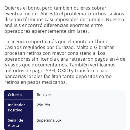
Quieres el bono, pero también quieres cobrar
eventualmente. Ahí está el problema: muchos casinos
diseñan términos casi imposibles de cumplir. Nuestro
análisis encontró diferencias enormes entre
operadores aparentemente similares.
La licencia importa más que el monto del bono.
Casinos regulados por Curazao, Malta o Gibraltar
procesan retiros con mayor consistencia. Los
operadores sin licencia clara retrasaron pagos en 4 de
5 casos que documentamos. También verificamos
métodos de pago: SPEI, OXXO y transferencias
bancarias locales facilitan tanto depósitos como
retiros en pesos mexicanos.
Rollover
25x-35x
Superior a 50x