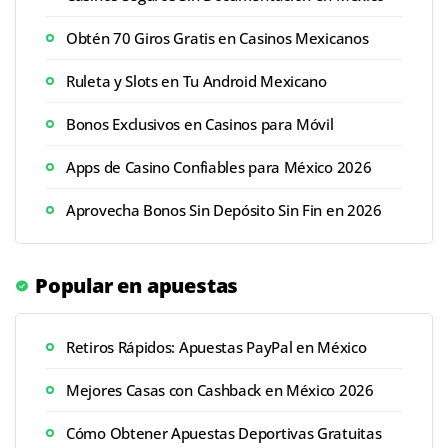
Obtén 70 Giros Gratis en Casinos Mexicanos
Ruleta y Slots en Tu Android Mexicano
Bonos Exclusivos en Casinos para Móvil
Apps de Casino Confiables para México 2026
Aprovecha Bonos Sin Depósito Sin Fin en 2026
Popular en apuestas
Retiros Rápidos: Apuestas PayPal en México
Mejores Casas con Cashback en México 2026
Cómo Obtener Apuestas Deportivas Gratuitas