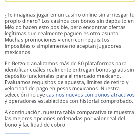
¿Te imaginas jugar en un casino online sin arriesgar tu
propio dinero? Los casinos con bonos sin depósito en
México hacen esto posible, pero encontrar ofertas
legítimas que realmente paguen es otro asunto.
Muchas promociones vienen con requisitos
imposibles o simplemente no aceptan jugadores
mexicanos.
En Betzoid analizamos más de 80 plataformas para
identificar cuáles realmente entregan bonos gratis sin
depósito funcionales para el mercado mexicano.
Evaluamos requisitos de apuesta, límites de retiro y
velocidad de pago en pesos mexicanos. Nuestra
selección incluye
casinos nuevos con bonos atractivos
y operadores establecidos con historial comprobado.
A continuación, nuestra tabla comparativa te muestra
las mejores opciones ordenadas por valor real del
bono y facilidad de cobro.