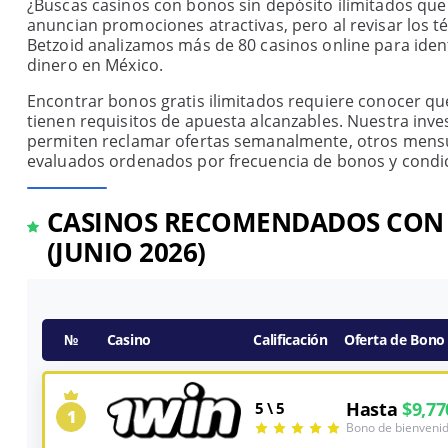
¿Buscas casinos con bonos sin depósito ilimitados qu
anuncian promociones atractivas, pero al revisar los t
Betzoid analizamos más de 80 casinos online para ident
dinero en México.
Encontrar bonos gratis ilimitados requiere conocer 
tienen requisitos de apuesta alcanzables. Nuestra inves
permiten reclamar ofertas semanalmente, otros mensu
evaluados ordenados por frecuencia de bonos y condic
CASINOS RECOMENDADOS CON B
(JUNIO 2026)
№
Casino
Calificación
Oferta de Bono
Hasta
$9,77
5 \ 5
1
Bono de bienveni