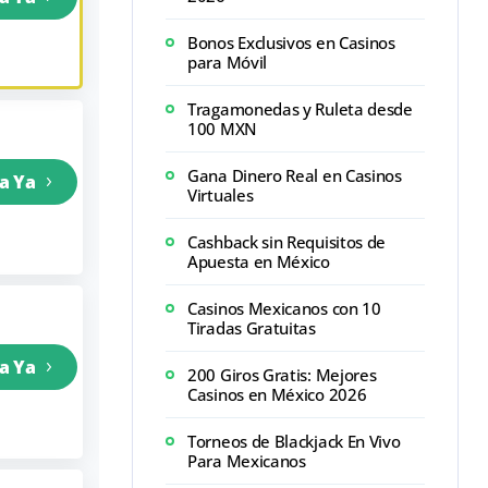
Bonos Exclusivos en Casinos
para Móvil
Tragamonedas y Ruleta desde
100 MXN
Gana Dinero Real en Casinos
a Ya
Virtuales
Cashback sin Requisitos de
Apuesta en México
Casinos Mexicanos con 10
Tiradas Gratuitas
a Ya
200 Giros Gratis: Mejores
Casinos en México 2026
Torneos de Blackjack En Vivo
Para Mexicanos