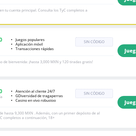
n tu cuenta principal. Consulta los TyC completos a
0
Juegos populares
SIN CÓDIGO
Aplicación móvil
Transacciones rápidas
Jueg
o de bienvenida: ¡hasta 3,000 MXN y 120 tiradas gratis!
0
Atención al cliente 24/7
SIN CÓDIGO
GDiversidad de tragaperras
da
Casino en vivo robustoo
Jueg
de hasta 9,300 MXN . Además, con un primer depósito de al
C completos a continuación, 18+