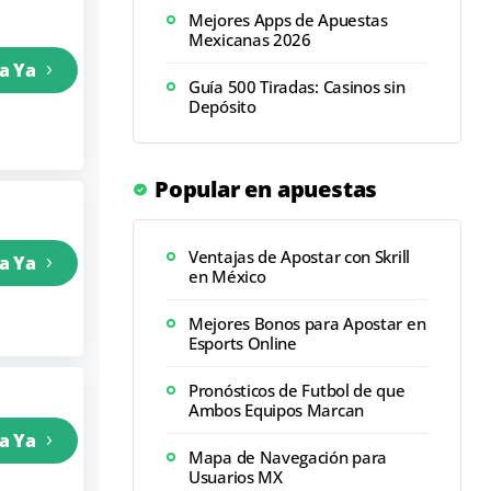
Mejores Apps de Apuestas
Mexicanas 2026
a Ya
Guía 500 Tiradas: Casinos sin
Depósito
Popular en apuestas
Ventajas de Apostar con Skrill
a Ya
en México
Mejores Bonos para Apostar en
Esports Online
Pronósticos de Futbol de que
Ambos Equipos Marcan
a Ya
Mapa de Navegación para
Usuarios MX