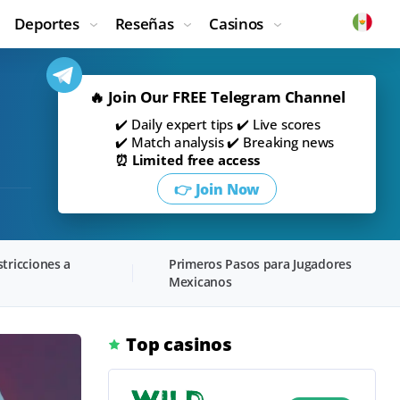
Deportes
Reseñas
Casinos
🔥 Join Our FREE Telegram Channel
✔️ Daily expert tips ✔️ Live scores
✔️ Match analysis ✔️ Breaking news
⏰ Limited free access
👉 Join Now
stricciones a
Primeros Pasos para Jugadores
Mexicanos
Top casinos