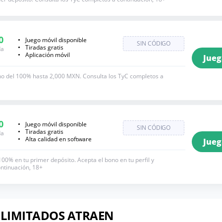
0
Juego móvil disponible
SIN CÓDIGO
Tiradas gratis
da
Aplicación móvil
Jueg
no del 100% hasta 2,000 MXN. Consulta los TyC completos a
0
Juego móvil disponible
SIN CÓDIGO
Tiradas gratis
da
Alta calidad en software
Jueg
00% en tu primer depósito. Acepta el bono en tu perfil y
ontinuación, 18+
ILIMITADOS ATRAEN