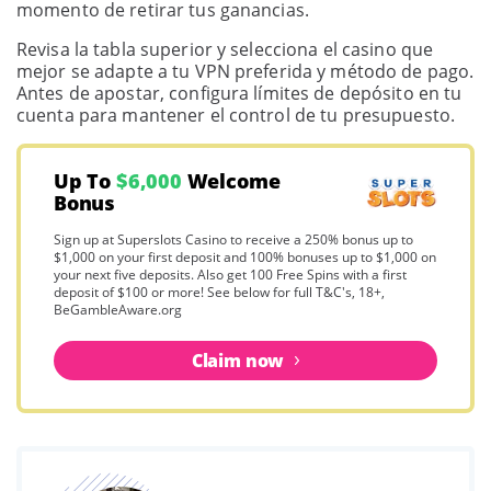
momento de retirar tus ganancias.
Revisa la tabla superior y selecciona el casino que
mejor se adapte a tu VPN preferida y método de pago.
Antes de apostar, configura límites de depósito en tu
cuenta para mantener el control de tu presupuesto.
Up To
$6,000
Welcome
Bonus
Sign up at Superslots Casino to receive a 250% bonus up to
$1,000 on your first deposit and 100% bonuses up to $1,000 on
your next five deposits. Also get 100 Free Spins with a first
deposit of $100 or more! See below for full T&C's, 18+,
BeGambleAware.org
Claim now