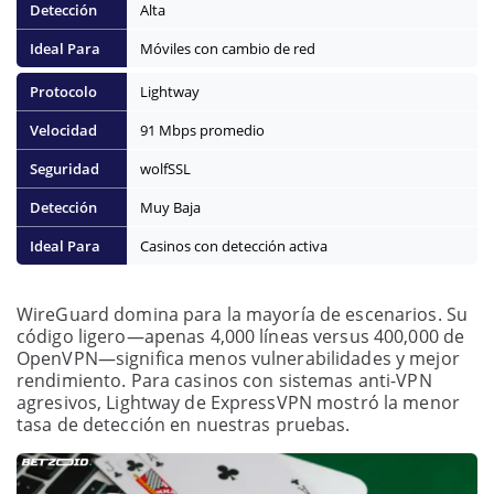
Alta
Móviles con cambio de red
Lightway
91 Mbps promedio
wolfSSL
Muy Baja
Casinos con detección activa
WireGuard domina para la mayoría de escenarios. Su
código ligero—apenas 4,000 líneas versus 400,000 de
OpenVPN—significa menos vulnerabilidades y mejor
rendimiento. Para casinos con sistemas anti-VPN
agresivos, Lightway de ExpressVPN mostró la menor
tasa de detección en nuestras pruebas.