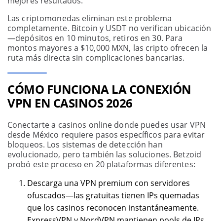
mejores resultados.
Las criptomonedas eliminan este problema
completamente. Bitcoin y USDT no verifican ubicación
—depósitos en 10 minutos, retiros en 30. Para
montos mayores a $10,000 MXN, las cripto ofrecen la
ruta más directa sin complicaciones bancarias.
CÓMO FUNCIONA LA CONEXIÓN
VPN EN CASINOS 2026
Conectarte a casinos online donde puedes usar VPN
desde México requiere pasos específicos para evitar
bloqueos. Los sistemas de detección han
evolucionado, pero también las soluciones. Betzoid
probó este proceso en 20 plataformas diferentes:
Descarga una VPN premium con servidores
ofuscados—las gratuitas tienen IPs quemadas
que los casinos reconocen instantáneamente.
ExpressVPN y NordVPN mantienen pools de IPs