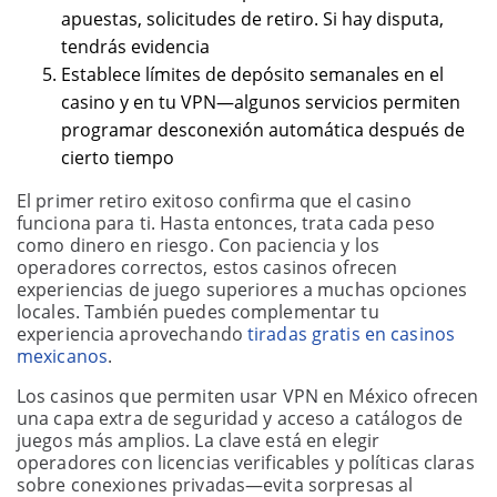
apuestas, solicitudes de retiro. Si hay disputa,
tendrás evidencia
Establece límites de depósito semanales en el
casino y en tu VPN—algunos servicios permiten
programar desconexión automática después de
cierto tiempo
El primer retiro exitoso confirma que el casino
funciona para ti. Hasta entonces, trata cada peso
como dinero en riesgo. Con paciencia y los
operadores correctos, estos casinos ofrecen
experiencias de juego superiores a muchas opciones
locales. También puedes complementar tu
experiencia aprovechando
tiradas gratis en casinos
mexicanos
.
Los casinos que permiten usar VPN en México ofrecen
una capa extra de seguridad y acceso a catálogos de
juegos más amplios. La clave está en elegir
operadores con licencias verificables y políticas claras
sobre conexiones privadas—evita sorpresas al