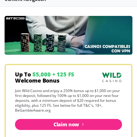
Up To
$5,000 + 125 FS
Welcome Bonus
Join Wild Casino and enjoy a 250% bonus up to $1,000 on your
first deposit, followed by 100% up to $1,000 on your next four
deposits, with a minimum deposit of $20 required for bonus
eligibility, plus 125 FS. See below for full T&C's, 18+,
BeGambleAware.org
Claim now