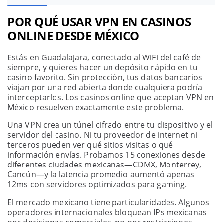
POR QUÉ USAR VPN EN CASINOS
ONLINE DESDE MÉXICO
Estás en Guadalajara, conectado al WiFi del café de
siempre, y quieres hacer un depósito rápido en tu
casino favorito. Sin protección, tus datos bancarios
viajan por una red abierta donde cualquiera podría
interceptarlos. Los casinos online que aceptan VPN en
México resuelven exactamente este problema.
Una VPN crea un túnel cifrado entre tu dispositivo y el
servidor del casino. Ni tu proveedor de internet ni
terceros pueden ver qué sitios visitas o qué
información envías. Probamos 15 conexiones desde
diferentes ciudades mexicanas—CDMX, Monterrey,
Cancún—y la latencia promedio aumentó apenas
12ms con servidores optimizados para gaming.
El mercado mexicano tiene particularidades. Algunos
operadores internacionales bloquean IPs mexicanas