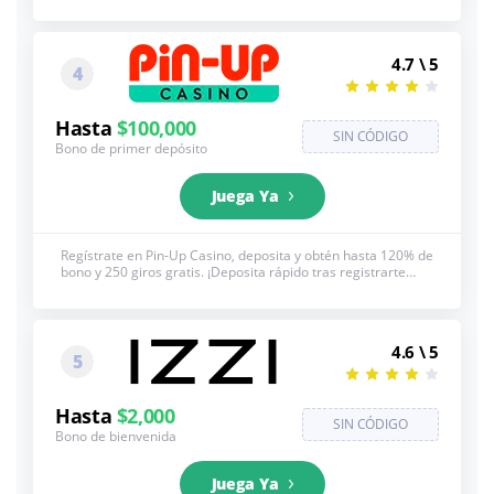
depósito de al menos 185 MXN podrás probar gratis el
Bonus Crab. Consulta los TyC completos a continuación, 18+
4.7 \ 5
4
Hasta
$100,000
SIN CÓDIGO
Bono de primer depósito
Juega Ya
Regístrate en Pin-Up Casino, deposita y obtén hasta 120% de
bono y 250 giros gratis. ¡Deposita rápido tras registrarte
para obtener el máximo beneficio! Consulta los TyC
completos a continuación, 18+
4.6 \ 5
5
Hasta
$2,000
SIN CÓDIGO
Bono de bienvenida
Juega Ya