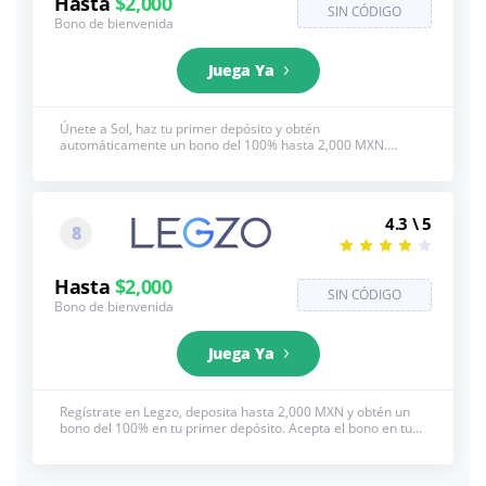
Hasta
$2,000
SIN CÓDIGO
Bono de bienvenida
Juega Ya
Únete a Sol, haz tu primer depósito y obtén
automáticamente un bono del 100% hasta 2,000 MXN.
Consulta los TyC completos a continuación, 18+
4.3 \ 5
8
Hasta
$2,000
SIN CÓDIGO
Bono de bienvenida
Juega Ya
Regístrate en Legzo, deposita hasta 2,000 MXN y obtén un
bono del 100% en tu primer depósito. Acepta el bono en tu
perfil y duplica tus oportunidades de ganar. Consulta los TyC
completos a continuación, 18+