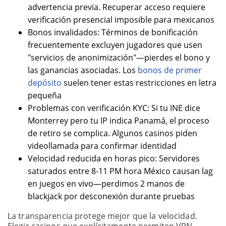
advertencia previa. Recuperar acceso requiere
verificación presencial imposible para mexicanos
Bonos invalidados: Términos de bonificación
frecuentemente excluyen jugadores que usen
"servicios de anonimización"—pierdes el bono y
las ganancias asociadas. Los
bonos de primer
depósito
suelen tener estas restricciones en letra
pequeña
Problemas con verificación KYC: Si tu INE dice
Monterrey pero tu IP indica Panamá, el proceso
de retiro se complica. Algunos casinos piden
videollamada para confirmar identidad
Velocidad reducida en horas pico: Servidores
saturados entre 8-11 PM hora México causan lag
en juegos en vivo—perdimos 2 manos de
blackjack por desconexión durante pruebas
La transparencia protege mejor que la velocidad.