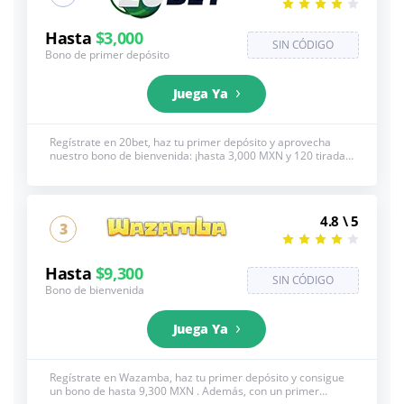
Hasta
$3,000
SIN CÓDIGO
Bono de primer depósito
Juega Ya
Regístrate en 20bet, haz tu primer depósito y aprovecha
nuestro bono de bienvenida: ¡hasta 3,000 MXN y 120 tiradas
gratis! Consulta los TyC completos a continuación, 18+
4.8 \ 5
3
Hasta
$9,300
SIN CÓDIGO
Bono de bienvenida
Juega Ya
Regístrate en Wazamba, haz tu primer depósito y consigue
un bono de hasta 9,300 MXN . Además, con un primer