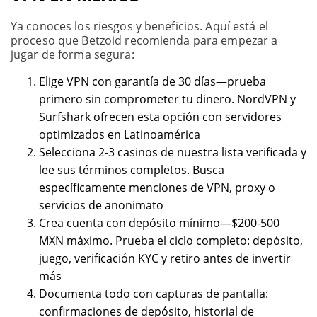
Ya conoces los riesgos y beneficios. Aquí está el
proceso que Betzoid recomienda para empezar a
jugar de forma segura:
Elige VPN con garantía de 30 días—prueba
primero sin comprometer tu dinero. NordVPN y
Surfshark ofrecen esta opción con servidores
optimizados en Latinoamérica
Selecciona 2-3 casinos de nuestra lista verificada y
lee sus términos completos. Busca
específicamente menciones de VPN, proxy o
servicios de anonimato
Crea cuenta con depósito mínimo—$200-500
MXN máximo. Prueba el ciclo completo: depósito,
juego, verificación KYC y retiro antes de invertir
más
Documenta todo con capturas de pantalla:
confirmaciones de depósito, historial de