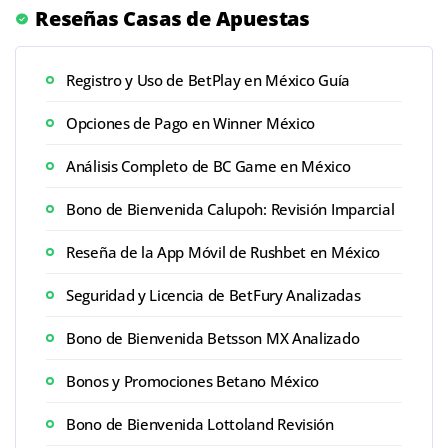
Reseñas Casas de Apuestas
Registro y Uso de BetPlay en México Guía
Opciones de Pago en Winner México
Análisis Completo de BC Game en México
Bono de Bienvenida Calupoh: Revisión Imparcial
Reseña de la App Móvil de Rushbet en México
Seguridad y Licencia de BetFury Analizadas
Bono de Bienvenida Betsson MX Analizado
Bonos y Promociones Betano México
Bono de Bienvenida Lottoland Revisión