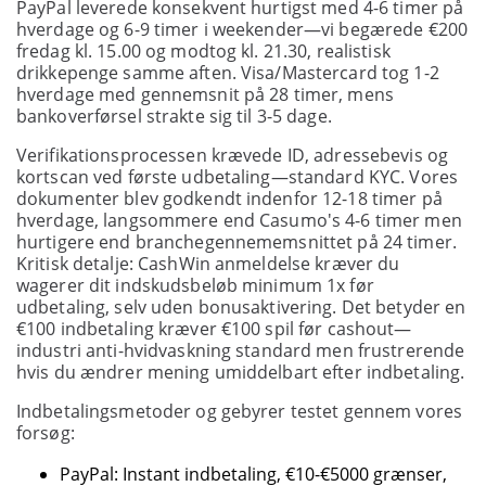
PayPal leverede konsekvent hurtigst med 4-6 timer på
hverdage og 6-9 timer i weekender—vi begærede €200
fredag kl. 15.00 og modtog kl. 21.30, realistisk
drikkepenge samme aften. Visa/Mastercard tog 1-2
hverdage med gennemsnit på 28 timer, mens
bankoverførsel strakte sig til 3-5 dage.
Verifikationsprocessen krævede ID, adressebevis og
kortscan ved første udbetaling—standard KYC. Vores
dokumenter blev godkendt indenfor 12-18 timer på
hverdage, langsommere end Casumo's 4-6 timer men
hurtigere end branchegennememsnittet på 24 timer.
Kritisk detalje: CashWin anmeldelse kræver du
wagerer dit indskudsbeløb minimum 1x før
udbetaling, selv uden bonusaktivering. Det betyder en
€100 indbetaling kræver €100 spil før cashout—
industri anti-hvidvaskning standard men frustrerende
hvis du ændrer mening umiddelbart efter indbetaling.
Indbetalingsmetoder og gebyrer testet gennem vores
forsøg:
PayPal: Instant indbetaling, €10-€5000 grænser,