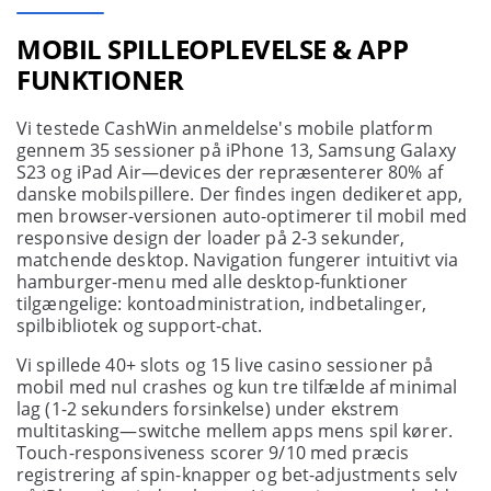
MOBIL SPILLEOPLEVELSE & APP
FUNKTIONER
Vi testede CashWin anmeldelse's mobile platform
gennem 35 sessioner på iPhone 13, Samsung Galaxy
S23 og iPad Air—devices der repræsenterer 80% af
danske mobilspillere. Der findes ingen dedikeret app,
men browser-versionen auto-optimerer til mobil med
responsive design der loader på 2-3 sekunder,
matchende desktop. Navigation fungerer intuitivt via
hamburger-menu med alle desktop-funktioner
tilgængelige: kontoadministration, indbetalinger,
spilbibliotek og support-chat.
Vi spillede 40+ slots og 15 live casino sessioner på
mobil med nul crashes og kun tre tilfælde af minimal
lag (1-2 sekunders forsinkelse) under ekstrem
multitasking—switche mellem apps mens spil kører.
Touch-responsiveness scorer 9/10 med præcis
registrering af spin-knapper og bet-adjustments selv