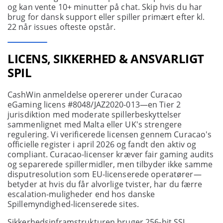
og kan vente 10+ minutter på chat. Skip hvis du har
brug for dansk support eller spiller primært efter kl.
22 når issues ofteste opstår.
LICENS, SIKKERHED & ANSVARLIGT
SPIL
CashWin anmeldelse opererer under Curacao
eGaming licens #8048/JAZ2020-013—en Tier 2
jurisdiktion med moderate spillerbeskyttelser
sammenlignet med Malta eller UK's strengere
regulering. Vi verificerede licensen gennem Curacao's
officielle register i april 2026 og fandt den aktiv og
compliant. Curacao-licenser kræver fair gaming audits
og separerede spillermidler, men tilbyder ikke samme
disputresolution som EU-licenserede operatører—
betyder at hvis du får alvorlige tvister, har du færre
escalation-muligheder end hos danske
Spillemyndighed-licenserede sites.
Sikkerhedsinframstrukturen bruger 256-bit SSL