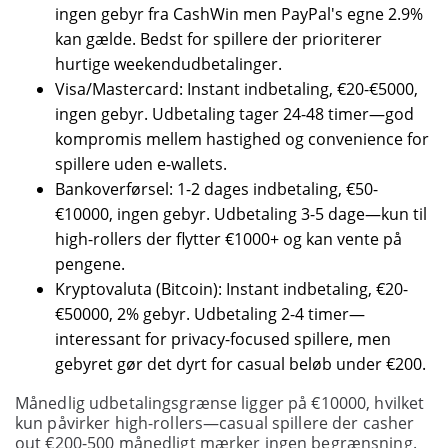
ingen gebyr fra CashWin men PayPal's egne 2.9%
kan gælde. Bedst for spillere der prioriterer
hurtige weekendudbetalinger.
Visa/Mastercard: Instant indbetaling, €20-€5000,
ingen gebyr. Udbetaling tager 24-48 timer—god
kompromis mellem hastighed og convenience for
spillere uden e-wallets.
Bankoverførsel: 1-2 dages indbetaling, €50-
€10000, ingen gebyr. Udbetaling 3-5 dage—kun til
high-rollers der flytter €1000+ og kan vente på
pengene.
Kryptovaluta (Bitcoin): Instant indbetaling, €20-
€50000, 2% gebyr. Udbetaling 2-4 timer—
interessant for privacy-focused spillere, men
gebyret gør det dyrt for casual beløb under €200.
Månedlig udbetalingsgrænse ligger på €10000, hvilket
kun påvirker high-rollers—casual spillere der casher
out €200-500 månedligt mærker ingen begrænsning.