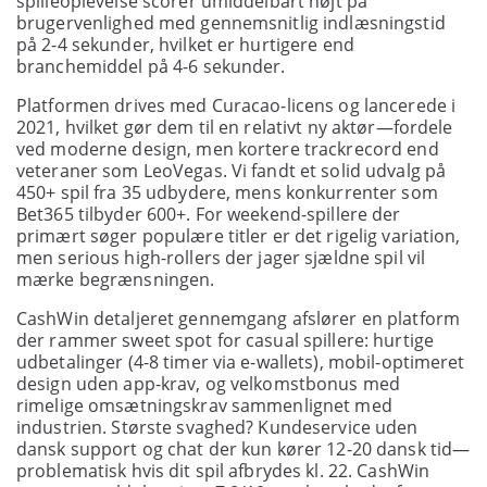
spilleoplevelse scorer umiddelbart højt på
brugervenlighed med gennemsnitlig indlæsningstid
på 2-4 sekunder, hvilket er hurtigere end
branchemiddel på 4-6 sekunder.
Platformen drives med Curacao-licens og lancerede i
2021, hvilket gør dem til en relativt ny aktør—fordele
ved moderne design, men kortere trackrecord end
veteraner som LeoVegas. Vi fandt et solid udvalg på
450+ spil fra 35 udbydere, mens konkurrenter som
Bet365 tilbyder 600+. For weekend-spillere der
primært søger populære titler er det rigelig variation,
men serious high-rollers der jager sjældne spil vil
mærke begrænsningen.
CashWin detaljeret gennemgang afslører en platform
der rammer sweet spot for casual spillere: hurtige
udbetalinger (4-8 timer via e-wallets), mobil-optimeret
design uden app-krav, og velkomstbonus med
rimelige omsætningskrav sammenlignet med
industrien. Største svaghed? Kundeservice uden
dansk support og chat der kun kører 12-20 dansk tid—
problematisk hvis dit spil afbrydes kl. 22. CashWin