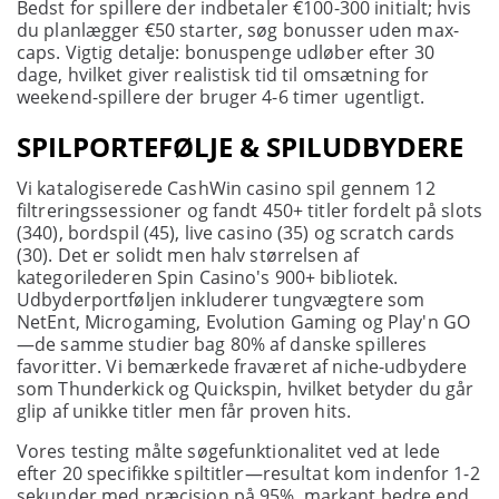
Bedst for spillere der indbetaler €100-300 initialt; hvis
du planlægger €50 starter, søg bonusser uden max-
caps. Vigtig detalje: bonuspenge udløber efter 30
dage, hvilket giver realistisk tid til omsætning for
weekend-spillere der bruger 4-6 timer ugentligt.
SPILPORTEFØLJE & SPILUDBYDERE
Vi katalogiserede CashWin casino spil gennem 12
filtreringssessioner og fandt 450+ titler fordelt på slots
(340), bordspil (45), live casino (35) og scratch cards
(30). Det er solidt men halv størrelsen af
kategorilederen Spin Casino's 900+ bibliotek.
Udbyderportføljen inkluderer tungvægtere som
NetEnt, Microgaming, Evolution Gaming og Play'n GO
—de samme studier bag 80% af danske spilleres
favoritter. Vi bemærkede fraværet af niche-udbydere
som Thunderkick og Quickspin, hvilket betyder du går
glip af unikke titler men får proven hits.
Vores testing målte søgefunktionalitet ved at lede
efter 20 specifikke spiltitler—resultat kom indenfor 1-2
sekunder med præcision på 95%, markant bedre end