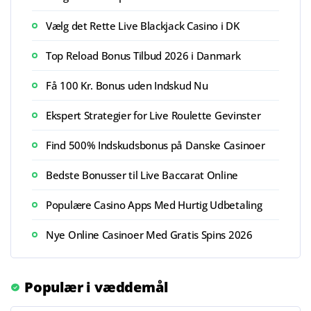
Vælg det Rette Live Blackjack Casino i DK
Top Reload Bonus Tilbud 2026 i Danmark
Få 100 Kr. Bonus uden Indskud Nu
Ekspert Strategier for Live Roulette Gevinster
Find 500% Indskudsbonus på Danske Casinoer
Bedste Bonusser til Live Baccarat Online
Populære Casino Apps Med Hurtig Udbetaling
Nye Online Casinoer Med Gratis Spins 2026
Populær i væddemål