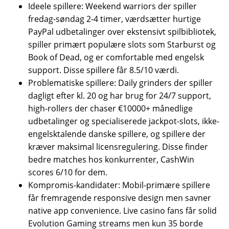
Ideele spillere: Weekend warriors der spiller
fredag-søndag 2-4 timer, værdsætter hurtige
PayPal udbetalinger over ekstensivt spilbibliotek,
spiller primært populære slots som Starburst og
Book of Dead, og er comfortable med engelsk
support. Disse spillere får 8.5/10 værdi.
Problematiske spillere: Daily grinders der spiller
dagligt efter kl. 20 og har brug for 24/7 support,
high-rollers der chaser €10000+ månedlige
udbetalinger og specialiserede jackpot-slots, ikke-
engelsktalende danske spillere, og spillere der
kræver maksimal licensregulering. Disse finder
bedre matches hos konkurrenter, CashWin
scores 6/10 for dem.
Kompromis-kandidater: Mobil-primære spillere
får fremragende responsive design men savner
native app convenience. Live casino fans får solid
Evolution Gaming streams men kun 35 borde