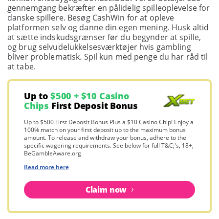
gennemgang bekræfter en pålidelig spilleoplevelse for
danske spillere. Besøg CashWin for at opleve
platformen selv og danne din egen mening. Husk altid
at sætte indskudsgrænser før du begynder at spille,
og brug selvudelukkelsesværktøjer hvis gambling
bliver problematisk. Spil kun med penge du har råd til
at tabe.
Up to
$500 + $10 Casino
Chips
First Deposit Bonus
Up to $500 First Deposit Bonus Plus a $10 Casino Chip! Enjoy a
100% match on your first deposit up to the maximum bonus
amount. To release and withdraw your bonus, adhere to the
specific wagering requirements. See below for full T&C;'s, 18+,
BeGambleAware.org
Read more here
Claim now