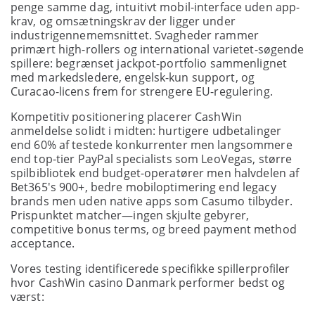
penge samme dag, intuitivt mobil-interface uden app-
krav, og omsætningskrav der ligger under
industrigennememsnittet. Svagheder rammer
primært high-rollers og international varietet-søgende
spillere: begrænset jackpot-portfolio sammenlignet
med markedsledere, engelsk-kun support, og
Curacao-licens frem for strengere EU-regulering.
Kompetitiv positionering placerer CashWin
anmeldelse solidt i midten: hurtigere udbetalinger
end 60% af testede konkurrenter men langsommere
end top-tier PayPal specialists som LeoVegas, større
spilbibliotek end budget-operatører men halvdelen af
Bet365's 900+, bedre mobiloptimering end legacy
brands men uden native apps som Casumo tilbyder.
Prispunktet matcher—ingen skjulte gebyrer,
competitive bonus terms, og breed payment method
acceptance.
Vores testing identificerede specifikke spillerprofiler
hvor CashWin casino Danmark performer bedst og
værst: