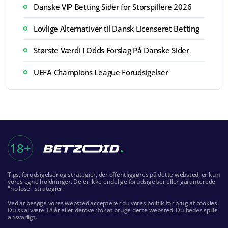
Danske VIP Betting Sider for Storspillere 2026
Lovlige Alternativer til Dansk Licenseret Betting
Største Værdi I Odds Forslag På Danske Sider
UEFA Champions League Forudsigelser
18+
Tips, forudsigelser og strategier, der offentliggøres på dette websted, er kun
vores egne holdninger. De er ikke endelige forudsigelser eller garanterede
"no lose"-strategier.
Ved at besøge vores websted accepterer du vores politik for brug af cookies.
Du skal være 18 år eller derover for at bruge dette websted. Du bedes spille
ansvarligt.