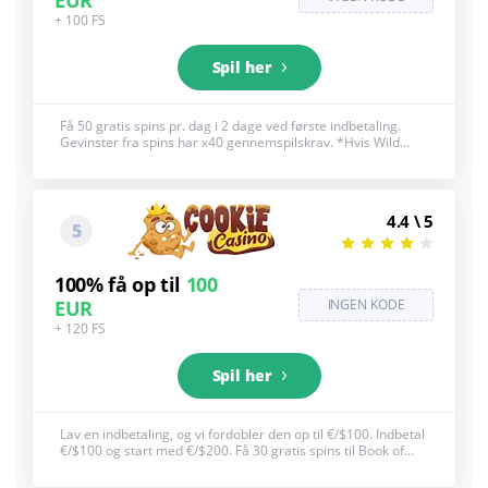
EUR
+ 100 FS
Spil her
Få 50 gratis spins pr. dag i 2 dage ved første indbetaling.
Gevinster fra spins har x40 gennemspilskrav. *Hvis Wild
Walker ikke er tilgængelig, gives spins til Aloha King Elvis.
Kun for første indbetaling nogensinde. Se vilkår og
betingelser nedenfor, 18+
4.4 \ 5
5
100% få op til
100
EUR
INGEN KODE
+ 120 FS
Spil her
Lav en indbetaling, og vi fordobler den op til €/$100. Indbetal
€/$100 og start med €/$200. Få 30 gratis spins til Book of
Dead dagligt i 3 dage. Brug kode CAKE ved indbetaling.
Første Indbetalingsbonus kun ved første indbetaling. Maks.