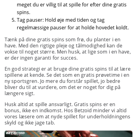
meget du er villig til at spille for efter dine gratis
spins.
Tag pauser: Hold øje med tiden og tag
regelmæssige pauser for at holde hovedet koldt.
Tænk på dine gratis spins som frø, du planter i en
have. Med den rigtige pleje og tålmodighed kan de
vokse til noget større. Men husk, at lige som i en have,
er der ingen garanti for succes.
En god strategi er at bruge dine gratis spins til at lære
spillene at kende. Se det som en gratis prøvetime i en
ny sportsgren. Jo mere du forstår spillet, jo bedre
bliver du til at vurdere, om det er noget for dig på
længere sigt.
Husk altid at spille ansvarligt. Gratis spins er en
bonus, ikke en indkomst. Hos Betzoid minder vi altid
vores læsere om at nyde spillet for underholdningens
skyld og ikke jage tab.