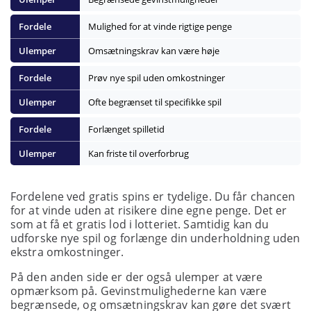
Mulighed for at vinde rigtige penge
Omsætningskrav kan være høje
Prøv nye spil uden omkostninger
Ofte begrænset til specifikke spil
Forlænget spilletid
Kan friste til overforbrug
Fordelene ved gratis spins er tydelige. Du får chancen
for at vinde uden at risikere dine egne penge. Det er
som at få et gratis lod i lotteriet. Samtidig kan du
udforske nye spil og forlænge din underholdning uden
ekstra omkostninger.
På den anden side er der også ulemper at være
opmærksom på. Gevinstmulighederne kan være
begrænsede, og omsætningskrav kan gøre det svært