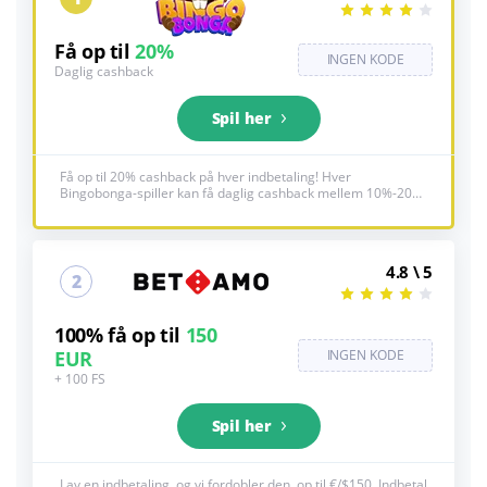
Få op til
20%
INGEN KODE
Daglig cashback
Spil her
Få op til 20% cashback på hver indbetaling! Hver
Bingobonga-spiller kan få daglig cashback mellem 10%-20%
af gårsdagens indbetalinger. Større indbetalinger = større
cashback! Cashback krediteres dagligt kl. 01:00 UTC. Se
vilkår og betingelser nedenfor, 18+
4.8 \ 5
2
100% få op til
150
EUR
INGEN KODE
+ 100 FS
Spil her
Lav en indbetaling, og vi fordobler den, op til €/$150. Indbetal