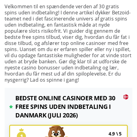
Velkommen til en spændende verden af 30 gratis
spins uden indbetaling! I denne artikel dykker Betzoid-
teamet ned i det fascinerende univers af gratis spins
uden indbetaling, en fantastisk måde at nyde
populære slots risikofrit. Vi guider dig gennem de
bedste free spins tilbud, viser dig, hvordan du får fat i
disse tilbud, og afslører top online casinoer med free
spins. Uanset om du er erfaren spiller eller ny i spillet,
vil du opdage fantastiske muligheder for at vinde stort
uden at bryde banken. Gør dig klar til at udforske de
nyeste casino bonusser uden indbetaling og lær,
hvordan du får mest ud af din spiloplevelse. Er du
nysgerrig? Lad os spinne i gang!
BEDSTE ONLINE CASINOER MED 30
FREE SPINS UDEN INDBETALING I
DANMARK (JULI 2026)
4.9 \ 5
1