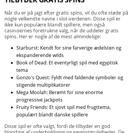
Når du er på jagt efter gratis spins, vil du ofte støde på
nogle velkendte navne i slot-verdenen. Disse spil er
ikke kun populære blandt spillere, men også
casinoernes foretrukne valg, når de uddeler gratis
spins. Her er nogle af de mest almindelige:
Starburst: Kendt for sine farverige ædelsten og
ekspanderende wilds
Book of Dead: Et eventyrligt spil med egyptisk
tema
Gonzo's Quest: Fyldt med faldende symboler og
stigende multiplikatorer
Mega Moolah: Berømt for sine enorme
progressive jackpots
Fruity Friends: Et sjovt spil med frugttema,
populært blandt danske spillere
Disse spil er ofte valgt, fordi de tilbyder en god
blanding af underholdning og gevinstmuligheder. De