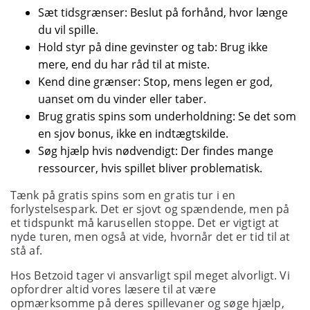
Sæt tidsgrænser: Beslut på forhånd, hvor længe
du vil spille.
Hold styr på dine gevinster og tab: Brug ikke
mere, end du har råd til at miste.
Kend dine grænser: Stop, mens legen er god,
uanset om du vinder eller taber.
Brug gratis spins som underholdning: Se det som
en sjov bonus, ikke en indtægtskilde.
Søg hjælp hvis nødvendigt: Der findes mange
ressourcer, hvis spillet bliver problematisk.
Tænk på gratis spins som en gratis tur i en
forlystelsespark. Det er sjovt og spændende, men på
et tidspunkt må karusellen stoppe. Det er vigtigt at
nyde turen, men også at vide, hvornår det er tid til at
stå af.
Hos Betzoid tager vi ansvarligt spil meget alvorligt. Vi
opfordrer altid vores læsere til at være
opmærksomme på deres spillevaner og søge hjælp,