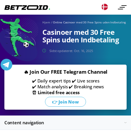
Hjem
/
Online Casinoer med 30 Free Spins uden Indbetaling
Casinoer med 30 Free
Spins uden Indbetaling
Sidst opdateret:
Oct. 16, 2025
🔥 Join Our FREE Telegram Channel
✔️ Daily expert tips ✔️ Live scores
✔️ Match analysis ✔️ Breaking news
⏰ Limited free access
👉 Join Now
Content navigation