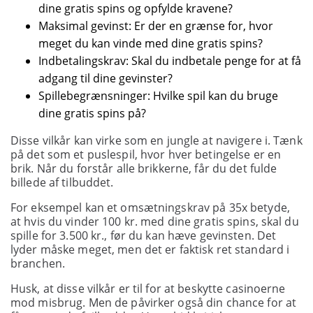
dine gratis spins og opfylde kravene?
Maksimal gevinst: Er der en grænse for, hvor
meget du kan vinde med dine gratis spins?
Indbetalingskrav: Skal du indbetale penge for at få
adgang til dine gevinster?
Spillebegrænsninger: Hvilke spil kan du bruge
dine gratis spins på?
Disse vilkår kan virke som en jungle at navigere i. Tænk
på det som et puslespil, hvor hver betingelse er en
brik. Når du forstår alle brikkerne, får du det fulde
billede af tilbuddet.
For eksempel kan et omsætningskrav på 35x betyde,
at hvis du vinder 100 kr. med dine gratis spins, skal du
spille for 3.500 kr., før du kan hæve gevinsten. Det
lyder måske meget, men det er faktisk ret standard i
branchen.
Husk, at disse vilkår er til for at beskytte casinoerne
mod misbrug. Men de påvirker også din chance for at