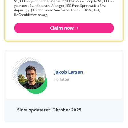
$1,000 on your first deposit and 100% bonuses up to $1,000 on
your next five deposits. Also get 100 Free Spins with a first
deposit of $100 or more! See below for full T&C's, 18+,
BeGambleAware.org
Claim now
Jakob Larsen
Forfatter
Sidst opdateret: Oktober 2025