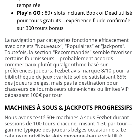
temps réel
Play'n GO :
80+ slots incluant Book of Dead utilisé
pour tours gratuits—expérience fluide confirmée
sur 300 tours bonus
La navigation par catégories fonctionne efficacement
avec onglets "Nouveaux", "Populaires" et "Jackpots".
Toutefois, la section "Recommandés" semble favoriser
certains fournisseurs—probablement accords
commerciaux plutôt qu'algorithme basé sur
préférences joueurs. Fezbet avis marque 8/10 pour la
bibliothèque de jeux : variété solide satisfaisant 85%
des joueurs belges, mais pas la destination pour
chasseurs de fournisseurs ultra-nichés ou limites VIP
dépassant 100€ par tour.
MACHINES À SOUS & JACKPOTS PROGRESSIFS
Nous avons testé 50+ machines à sous Fezbet durant
sessions de 100 tours chacune, misant 1-3€ par tour—
gamme typique des joueurs belges occasionnels. Le
catalogue privilégie slots moyenne-haute volatilité