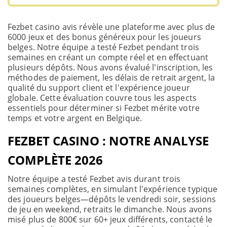
Fezbet casino avis révèle une plateforme avec plus de
6000 jeux et des bonus généreux pour les joueurs
belges. Notre équipe a testé Fezbet pendant trois
semaines en créant un compte réel et en effectuant
plusieurs dépôts. Nous avons évalué l'inscription, les
méthodes de paiement, les délais de retrait argent, la
qualité du support client et l'expérience joueur
globale. Cette évaluation couvre tous les aspects
essentiels pour déterminer si Fezbet mérite votre
temps et votre argent en Belgique.
FEZBET CASINO : NOTRE ANALYSE
COMPLÈTE 2026
Notre équipe a testé Fezbet avis durant trois
semaines complètes, en simulant l'expérience typique
des joueurs belges—dépôts le vendredi soir, sessions
de jeu en weekend, retraits le dimanche. Nous avons
misé plus de 800€ sur 60+ jeux différents, contacté le