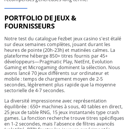
PORTFOLIO DE JEUX &
FOURNISSEURS
Notre test du catalogue Fezbet jeux casino s'est étalé
sur deux semaines complètes, jouant durant les
heures de pointe (20h-23h) et matinées calmes. La
plateforme héberge 850+ titres fournis par 45+
développeurs—Pragmatic Play, NetEnt, Evolution
Gaming et Microgaming dominent la sélection. Nous
avons lancé 70 jeux différents sur ordinateur et
mobile : temps de chargement moyen de 2-5
secondes, légèrement plus rapide que la moyenne
sectorielle de 4-7 secondes.
La diversité impressionne avec représentation
équilibrée : 650+ machines à sous, 40 tables en direct,
25 jeux de table RNG, 15 jeux instantanés type crash
games. La fonction recherche trouve titres spécifiques
en 1-2 secondes, mais l'absence de filtres avancés