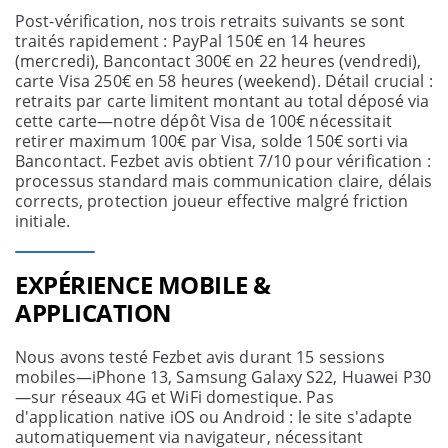
Post-vérification, nos trois retraits suivants se sont
traités rapidement : PayPal 150€ en 14 heures
(mercredi), Bancontact 300€ en 22 heures (vendredi),
carte Visa 250€ en 58 heures (weekend). Détail crucial :
retraits par carte limitent montant au total déposé via
cette carte—notre dépôt Visa de 100€ nécessitait
retirer maximum 100€ par Visa, solde 150€ sorti via
Bancontact. Fezbet avis obtient 7/10 pour vérification :
processus standard mais communication claire, délais
corrects, protection joueur effective malgré friction
initiale.
EXPÉRIENCE MOBILE &
APPLICATION
Nous avons testé Fezbet avis durant 15 sessions
mobiles—iPhone 13, Samsung Galaxy S22, Huawei P30
—sur réseaux 4G et WiFi domestique. Pas
d'application native iOS ou Android : le site s'adapte
automatiquement via navigateur, nécessitant