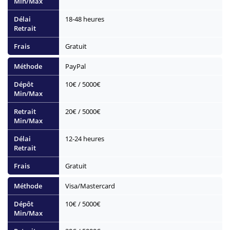
18-48 heures
Gratuit
PayPal
10€ / 5000€
20€ / 5000€
12-24 heures
Gratuit
Visa/Mastercard
10€ / 5000€