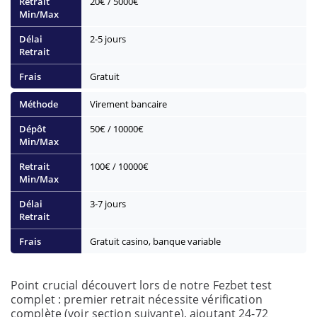
20€ / 5000€
2-5 jours
Gratuit
Virement bancaire
50€ / 10000€
100€ / 10000€
3-7 jours
Gratuit casino, banque variable
Point crucial découvert lors de notre Fezbet test
complet : premier retrait nécessite vérification
complète (voir section suivante), ajoutant 24-72