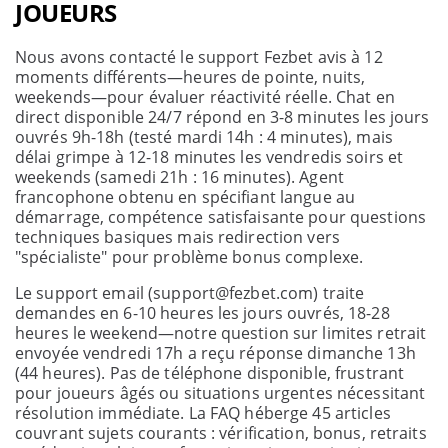
JOUEURS
Nous avons contacté le support Fezbet avis à 12
moments différents—heures de pointe, nuits,
weekends—pour évaluer réactivité réelle. Chat en
direct disponible 24/7 répond en 3-8 minutes les jours
ouvrés 9h-18h (testé mardi 14h : 4 minutes), mais
délai grimpe à 12-18 minutes les vendredis soirs et
weekends (samedi 21h : 16 minutes). Agent
francophone obtenu en spécifiant langue au
démarrage, compétence satisfaisante pour questions
techniques basiques mais redirection vers
"spécialiste" pour problème bonus complexe.
Le support email (support@fezbet.com) traite
demandes en 6-10 heures les jours ouvrés, 18-28
heures le weekend—notre question sur limites retrait
envoyée vendredi 17h a reçu réponse dimanche 13h
(44 heures). Pas de téléphone disponible, frustrant
pour joueurs âgés ou situations urgentes nécessitant
résolution immédiate. La FAQ héberge 45 articles
couvrant sujets courants : vérification, bonus, retraits