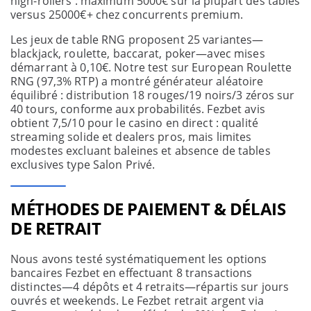
high-rollers : maximum 5000€ sur la plupart des tables
versus 25000€+ chez concurrents premium.
Les jeux de table RNG proposent 25 variantes—
blackjack, roulette, baccarat, poker—avec mises
démarrant à 0,10€. Notre test sur European Roulette
RNG (97,3% RTP) a montré générateur aléatoire
équilibré : distribution 18 rouges/19 noirs/3 zéros sur
40 tours, conforme aux probabilités. Fezbet avis
obtient 7,5/10 pour le casino en direct : qualité
streaming solide et dealers pros, mais limites
modestes excluant baleines et absence de tables
exclusives type Salon Privé.
MÉTHODES DE PAIEMENT & DÉLAIS
DE RETRAIT
Nous avons testé systématiquement les options
bancaires Fezbet en effectuant 8 transactions
distinctes—4 dépôts et 4 retraits—répartis sur jours
ouvrés et weekends. Le Fezbet retrait argent via