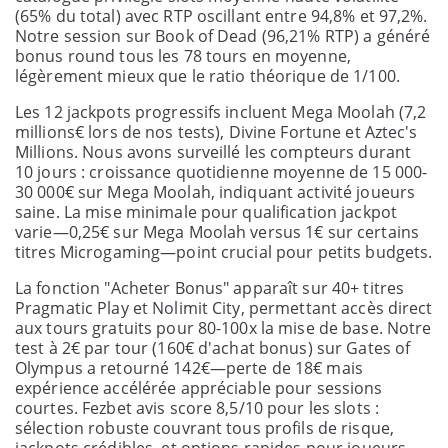
(65% du total) avec RTP oscillant entre 94,8% et 97,2%.
Notre session sur Book of Dead (96,21% RTP) a généré
bonus round tous les 78 tours en moyenne,
légèrement mieux que le ratio théorique de 1/100.
Les 12 jackpots progressifs incluent Mega Moolah (7,2
millions€ lors de nos tests), Divine Fortune et Aztec's
Millions. Nous avons surveillé les compteurs durant
10 jours : croissance quotidienne moyenne de 15 000-
30 000€ sur Mega Moolah, indiquant activité joueurs
saine. La mise minimale pour qualification jackpot
varie—0,25€ sur Mega Moolah versus 1€ sur certains
titres Microgaming—point crucial pour petits budgets.
La fonction "Acheter Bonus" apparaît sur 40+ titres
Pragmatic Play et Nolimit City, permettant accès direct
aux tours gratuits pour 80-100x la mise de base. Notre
test à 2€ par tour (160€ d'achat bonus) sur Gates of
Olympus a retourné 142€—perte de 18€ mais
expérience accélérée appréciable pour sessions
courtes. Fezbet avis score 8,5/10 pour les slots :
sélection robuste couvrant tous profils de risque,