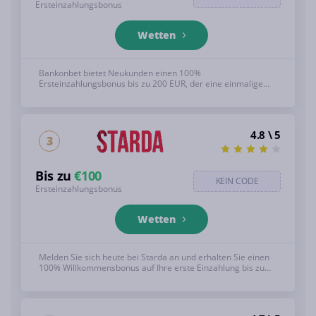
Ersteinzahlungsbonus
Wetten
Bankonbet bietet Neukunden einen 100%
Ersteinzahlungsbonus bis zu 200 EUR, der eine einmalige
Wette der Einzahlung auf Quoten von mindestens 1,50
erfordert. AGB gelten, 18+
4.8 \ 5
3
Bis zu
€100
KEIN CODE
Ersteinzahlungsbonus
Wetten
Melden Sie sich heute bei Starda an und erhalten Sie einen
100% Willkommensbonus auf Ihre erste Einzahlung bis zu
100 EUR, bei einer Mindesteinzahlung von nur 10 EUR. AGB
gelten, 18+