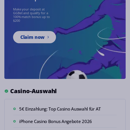
Make your deposit at
GGBet and qualify for a
100% match bonus up to
$200
Claim now
Casino-Auswahl
5€ Einzahlung: Top Casino Auswahl für AT
iPhone Casino Bonus Angebote 2026