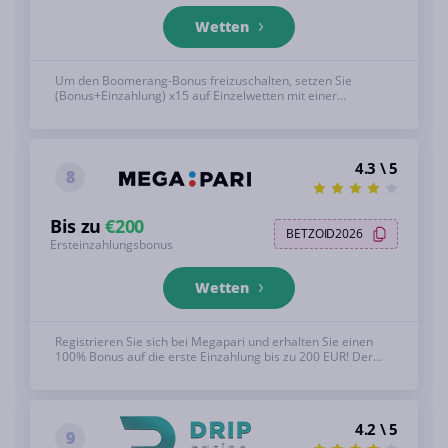
Wetten
Um den Boomerang-Bonus freizuschalten, setzen Sie
(Bonus+Einzahlung) x15 auf Einzelwetten mit einer
Mindestquote von 2,00 oder Kombiwetten mit mindestens
1,50 pro Auswahl. AGB gelten, 18+
4.3 \ 5
8
Bis zu
€200
BETZOID2026
Ersteinzahlungsbonus
Wetten
Registrieren Sie sich bei Megapari und erhalten Sie einen
100% Bonus auf die erste Einzahlung bis zu 200 EUR! Der
Bonus wird automatisch auf das Konto des Kunden
gutgeschrieben, nachdem eine Einzahlung getätigt wurde.
AGB gelten, 18+
4.2 \ 5
9