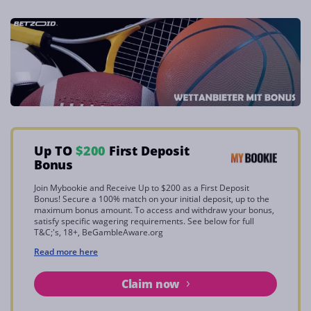
Up TO
$200
First Deposit
Bonus
Join Mybookie and Receive Up to $200 as a First Deposit
Bonus! Secure a 100% match on your initial deposit, up to the
maximum bonus amount. To access and withdraw your bonus,
satisfy specific wagering requirements. See below for full
T&C;'s, 18+, BeGambleAware.org
Read more here
Claim now