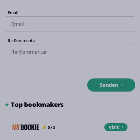
Email
Ihr Kommentar
Senden
Top bookmakers
Visit
5 \ 5