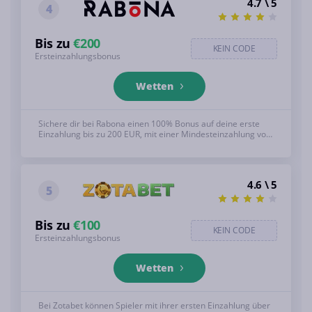
4.7 \ 5
4
Bis zu
€200
KEIN CODE
Ersteinzahlungsbonus
Wetten
Sichere dir bei Rabona einen 100% Bonus auf deine erste
Einzahlung bis zu 200 EUR, mit einer Mindesteinzahlung von
20 EUR. Setze den Einzahlungsbetrag einmalig zu einer
Quote von mindestens 1,50, um den Bonus zu aktivieren.
AGB gelten, 18+
4.6 \ 5
5
Bis zu
€100
KEIN CODE
Ersteinzahlungsbonus
Wetten
Bei Zotabet können Spieler mit ihrer ersten Einzahlung über