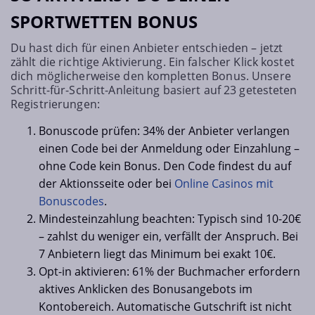
SPORTWETTEN BONUS
Du hast dich für einen Anbieter entschieden – jetzt
zählt die richtige Aktivierung. Ein falscher Klick kostet
dich möglicherweise den kompletten Bonus. Unsere
Schritt-für-Schritt-Anleitung basiert auf 23 getesteten
Registrierungen:
Bonuscode prüfen: 34% der Anbieter verlangen
einen Code bei der Anmeldung oder Einzahlung –
ohne Code kein Bonus. Den Code findest du auf
der Aktionsseite oder bei
Online Casinos mit
Bonuscodes
.
Mindesteinzahlung beachten: Typisch sind 10-20€
– zahlst du weniger ein, verfällt der Anspruch. Bei
7 Anbietern liegt das Minimum bei exakt 10€.
Opt-in aktivieren: 61% der Buchmacher erfordern
aktives Anklicken des Bonusangebots im
Kontobereich. Automatische Gutschrift ist nicht