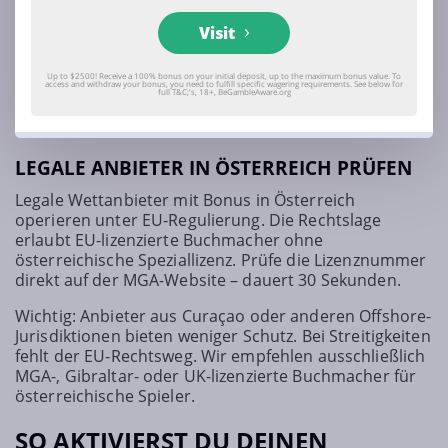
Fehlende Lizenzen oder versteckte Bedingungen sind
Visit
Warnsignale. Top Buchmacher mit Bonus in
Österreich erfüllen alle fünf Kriterien ohne Ausnahme.
Up to $2500! Receive a 100% bonus on your initial deposit, up to the maximum bonus value. To
Eine Übersicht geprüfter Plattformen findest du auch
access and withdraw your bonus, you need to fulfill specific wagering requirements. See below for
full T&C;'s, 18+, BeGambleAware.org
in unserer Liste der
besten Online Casinos Österreich
2026
.
LEGALE ANBIETER IN ÖSTERREICH PRÜFEN
Legale Wettanbieter mit Bonus in Österreich
operieren unter EU-Regulierung. Die Rechtslage
erlaubt EU-lizenzierte Buchmacher ohne
österreichische Speziallizenz. Prüfe die Lizenznummer
direkt auf der MGA-Website – dauert 30 Sekunden.
Wichtig: Anbieter aus Curaçao oder anderen Offshore-
Jurisdiktionen bieten weniger Schutz. Bei Streitigkeiten
fehlt der EU-Rechtsweg. Wir empfehlen ausschließlich
MGA-, Gibraltar- oder UK-lizenzierte Buchmacher für
österreichische Spieler.
SO AKTIVIERST DU DEINEN