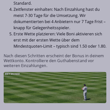
Standard.
Zeitfenster einhalten: Nach Einzahlung hast du
meist 7-30 Tage für die Umsetzung. Wir
dokumentierten bei 4 Anbietern nur 7 Tage Frist –
knapp für Gelegenheitsspieler.
Erste Wette platzieren: Viele Boni aktivieren sich
erst mit der ersten Wette über dem
Mindestquoten-Limit – typisch sind 1.50 oder 1.80.
Nach diesen Schritten erscheint der Bonus in deinem
Wettkonto. Kontrolliere den Guthabenstand vor
weiteren Einzahlungen.