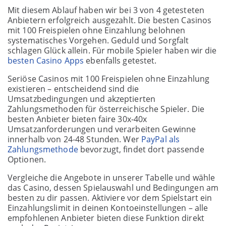
Mit diesem Ablauf haben wir bei 3 von 4 getesteten
Anbietern erfolgreich ausgezahlt. Die besten Casinos
mit 100 Freispielen ohne Einzahlung belohnen
systematisches Vorgehen. Geduld und Sorgfalt
schlagen Glück allein. Für mobile Spieler haben wir die
besten Casino Apps
ebenfalls getestet.
Seriöse Casinos mit 100 Freispielen ohne Einzahlung
existieren – entscheidend sind die
Umsatzbedingungen und akzeptierten
Zahlungsmethoden für österreichische Spieler. Die
besten Anbieter bieten faire 30x-40x
Umsatzanforderungen und verarbeiten Gewinne
innerhalb von 24-48 Stunden. Wer
PayPal als
Zahlungsmethode
bevorzugt, findet dort passende
Optionen.
Vergleiche die Angebote in unserer Tabelle und wähle
das Casino, dessen Spielauswahl und Bedingungen am
besten zu dir passen. Aktiviere vor dem Spielstart ein
Einzahlungslimit in deinen Kontoeinstellungen – alle
empfohlenen Anbieter bieten diese Funktion direkt