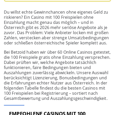
Du willst echte Gewinnchancen ohne eigenes Geld zu
riskieren? Ein Casino mit 100 Freispielen ohne
Einzahlung macht genau das möglich – und in
Österreich gibt es 2026 mehr seriöse Angebote als je
zuvor. Das Problem: Viele Anbieter locken mit großen
Zahlen, verstecken aber strenge Umsatzbedingungen
oder schließen österreichische Spieler komplett aus.
Bei Betzoid haben wir über 60 Online Casinos getestet,
die 100 Freispiele gratis ohne Einzahlung versprechen.
Dabei prüften wir, welche Angebote tatsächlich
funktionieren, faire Bedingungen bieten und
Auszahlungen zuverlässig abwickeln. Unsere Auswahl
berücksichtigt Lizenzierung, Bonusbedingungen und
die Erfahrungen echter Nutzer aus Österreich. In der
folgenden Tabelle findest du die besten Casinos mit
100 Freispielen bei Registrierung – sortiert nach
Gesamtbewertung und Auszahlungsgeschwindigkeit.
EMPFOHLENE CASINOS MIT 100