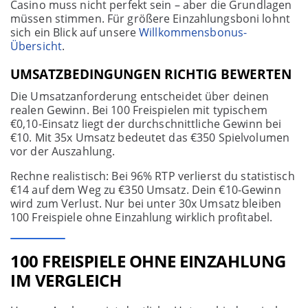
Casino muss nicht perfekt sein – aber die Grundlagen
müssen stimmen. Für größere Einzahlungsboni lohnt
sich ein Blick auf unsere
Willkommensbonus-
Übersicht
.
UMSATZBEDINGUNGEN RICHTIG BEWERTEN
Die Umsatzanforderung entscheidet über deinen
realen Gewinn. Bei 100 Freispielen mit typischem
€0,10-Einsatz liegt der durchschnittliche Gewinn bei
€10. Mit 35x Umsatz bedeutet das €350 Spielvolumen
vor der Auszahlung.
Rechne realistisch: Bei 96% RTP verlierst du statistisch
€14 auf dem Weg zu €350 Umsatz. Dein €10-Gewinn
wird zum Verlust. Nur bei unter 30x Umsatz bleiben
100 Freispiele ohne Einzahlung wirklich profitabel.
100 FREISPIELE OHNE EINZAHLUNG
IM VERGLEICH