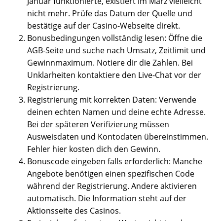
Januar funktionierte, existiert im März vielleicht
nicht mehr. Prüfe das Datum der Quelle und
bestätige auf der Casino-Webseite direkt.
Bonusbedingungen vollständig lesen: Öffne die
AGB-Seite und suche nach Umsatz, Zeitlimit und
Gewinnmaximum. Notiere dir die Zahlen. Bei
Unklarheiten kontaktiere den Live-Chat vor der
Registrierung.
Registrierung mit korrekten Daten: Verwende
deinen echten Namen und deine echte Adresse.
Bei der späteren Verifizierung müssen
Ausweisdaten und Kontodaten übereinstimmen.
Fehler hier kosten dich den Gewinn.
Bonuscode eingeben falls erforderlich: Manche
Angebote benötigen einen spezifischen Code
während der Registrierung. Andere aktivieren
automatisch. Die Information steht auf der
Aktionsseite des Casinos.