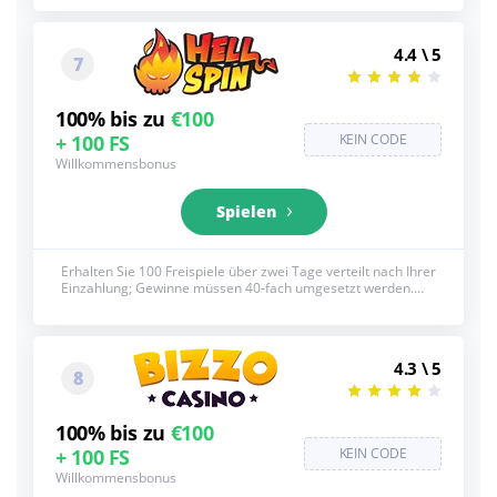
innerhalb von 10 Tagen 35-fach bzw. 40-fach umgesetzt
werden. AGB gelten, 18+
4.4 \ 5
7
100% bis zu
€100
+ 100 FS
KEIN CODE
Willkommensbonus
Spielen
Erhalten Sie 100 Freispiele über zwei Tage verteilt nach Ihrer
Einzahlung; Gewinne müssen 40-fach umgesetzt werden.
AGB gelten, 18+
4.3 \ 5
8
100% bis zu
€100
+ 100 FS
KEIN CODE
Willkommensbonus