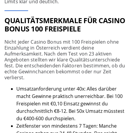
Limits klar und deutlich.
QUALITÄTSMERKMALE FÜR CASINO
BONUS 100 FREISPIELE
Nicht jeder Casino Bonus mit 100 Freispielen ohne
Einzahlung in Österreich verdient deine
Aufmerksamkeit. Nach dem Test von 23 aktiven
Angeboten stellten wir klare Qualitätsunterschiede
fest. Die entscheidenden Faktoren bestimmen, ob du
echte Gewinnchancen bekommst oder nur Zeit
verlierst.
Umsatzanforderung unter 40x: Alles darüber
macht Gewinne praktisch unerreichbar. Bei 100
Freispielen mit €0,10 Einsatz gewinnst du
durchschnittlich €8-12. Bei 50x Umsatz müsstest
du €400-600 durchspielen.
Zeitfenster von mindestens 7 Tagen: Manche