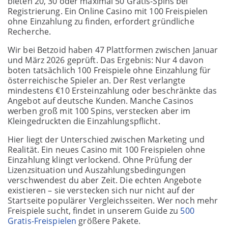
bieten 20, 30 oder maximal 50 Gratis-Spins bei
Registrierung. Ein Online Casino mit 100 Freispielen
ohne Einzahlung zu finden, erfordert gründliche
Recherche.
Wir bei Betzoid haben 47 Plattformen zwischen Januar
und März 2026 geprüft. Das Ergebnis: Nur 4 davon
boten tatsächlich 100 Freispiele ohne Einzahlung für
österreichische Spieler an. Der Rest verlangte
mindestens €10 Ersteinzahlung oder beschränkte das
Angebot auf deutsche Kunden. Manche Casinos
werben groß mit 100 Spins, verstecken aber im
Kleingedruckten die Einzahlungspflicht.
Hier liegt der Unterschied zwischen Marketing und
Realität. Ein neues Casino mit 100 Freispielen ohne
Einzahlung klingt verlockend. Ohne Prüfung der
Lizenzsituation und Auszahlungsbedingungen
verschwendest du aber Zeit. Die echten Angebote
existieren – sie verstecken sich nur nicht auf der
Startseite populärer Vergleichsseiten. Wer noch mehr
Freispiele sucht, findet in unserem Guide zu
500
Gratis-Freispielen
größere Pakete.