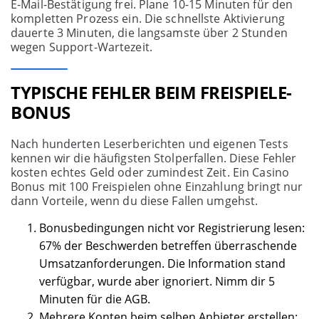
E-Mail-Bestätigung frei. Plane 10-15 Minuten für den
kompletten Prozess ein. Die schnellste Aktivierung
dauerte 3 Minuten, die langsamste über 2 Stunden
wegen Support-Wartezeit.
TYPISCHE FEHLER BEIM FREISPIELE-
BONUS
Nach hunderten Leserberichten und eigenen Tests
kennen wir die häufigsten Stolperfallen. Diese Fehler
kosten echtes Geld oder zumindest Zeit. Ein Casino
Bonus mit 100 Freispielen ohne Einzahlung bringt nur
dann Vorteile, wenn du diese Fallen umgehst.
Bonusbedingungen nicht vor Registrierung lesen:
67% der Beschwerden betreffen überraschende
Umsatzanforderungen. Die Information stand
verfügbar, wurde aber ignoriert. Nimm dir 5
Minuten für die AGB.
Mehrere Konten beim selben Anbieter erstellen: