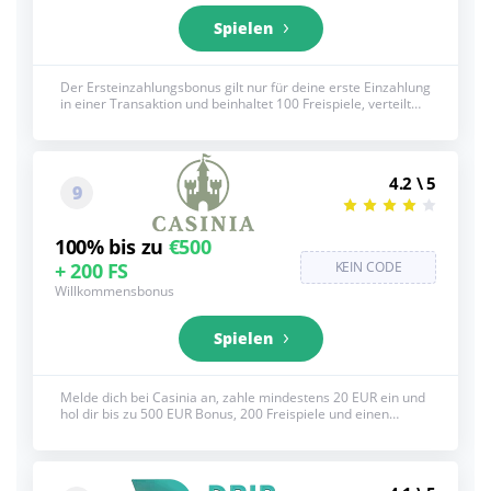
Spielen
Der Ersteinzahlungsbonus gilt nur für deine erste Einzahlung
in einer Transaktion und beinhaltet 100 Freispiele, verteilt
über zwei Tage. Gewinne aus den Freispielen müssen 40-
fach umgesetzt werden, laut den allgemeinen
Bonusbedingungen. AGB gelten, 18+
4.2 \ 5
9
100% bis zu
€500
+ 200 FS
KEIN CODE
Willkommensbonus
Spielen
Melde dich bei Casinia an, zahle mindestens 20 EUR ein und
hol dir bis zu 500 EUR Bonus, 200 Freispiele und einen
Gratis-Pick bei der Bonuskrabbe. AGB gelten, 18+