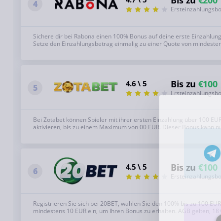
Bis zu
€200
4
Ersteinzahlungsb
Sichere dir bei Rabona einen 100% Bonus auf deine erste Einzahlung
Setze den Einzahlungsbetrag einmalig zu einer Quote von mindesten
Bis zu
€100
4.6 \ 5
5
Ersteinzahlungsb
Bei Zotabet können Spieler mit ihrer ersten Einzahlung über 100 
J
aktivieren, bis zu einem Maximum von 00 EUR. Dieser Bonus kann n
p
i
Bis zu
€100
4.5 \ 5
6
Ersteinzahlungsb
Registrieren Sie sich bei 20BET, wählen Sie den 100% bis zu 100 EU
mindestens 10 EUR ein, um Ihren Bonus zu erhalten. AGB gelten, 18