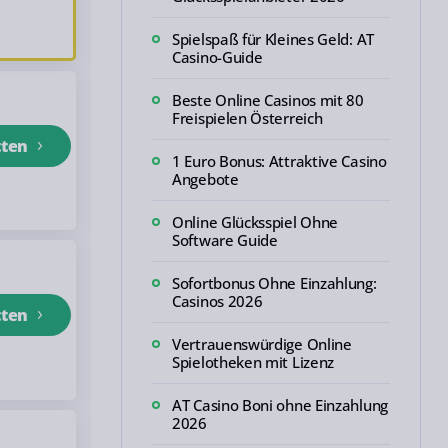
Spielspaß für Kleines Geld: AT
Casino-Guide
Beste Online Casinos mit 80
Freispielen Österreich
ten
1 Euro Bonus: Attraktive Casino
Angebote
Online Glücksspiel Ohne
Software Guide
Sofortbonus Ohne Einzahlung:
Casinos 2026
ten
Vertrauenswürdige Online
Spielotheken mit Lizenz
AT Casino Boni ohne Einzahlung
2026