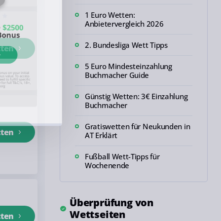
1 Euro Wetten:
Anbietervergleich 2026
Up TO
$2500
2. Bundesliga Wett Tipps
ten
ome Bonus
5 Euro Mindesteinzahlung
Visit
Buchmacher Guide
e a 100% bonus on your initial
Günstig Wetten: 3€ Einzahlung
maximum bonus value. To access
us, you need to fulfill specific
Buchmacher
 See below for full T&C;'s, 18+,
mbleAware.org
Gratiswetten für Neukunden in
ten
AT Erklärt
Fußball Wett-Tipps für
Wochenende
Überprüfung von
Wettseiten
ten