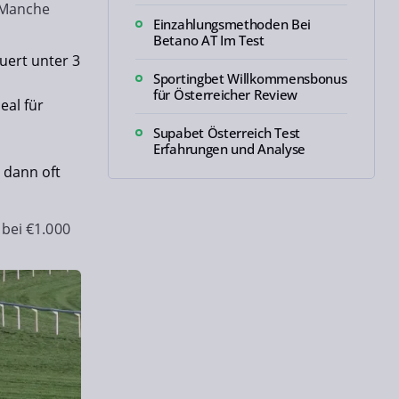
. Manche
Einzahlungsmethoden Bei
Betano AT Im Test
uert unter 3
Sportingbet Willkommensbonus
für Österreicher Review
eal für
Supabet Österreich Test
Erfahrungen und Analyse
 dann oft
 bei €1.000