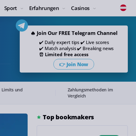
Sport
Erfahrungen
Casinos
🔥 Join Our FREE Telegram Channel
✔️ Daily expert tips ✔️ Live scores
✔️ Match analysis ✔️ Breaking news
⏰ Limited free access
👉 Join Now
 Limits und
Zahlungsmethoden im
Vergleich
Top bookmakers