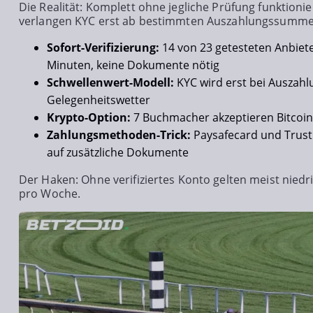
Die Realität: Komplett ohne jegliche Prüfung funktionie
verlangen KYC erst ab bestimmten Auszahlungssummen
Sofort-Verifizierung:
14 von 23 getesteten Anbiet
Minuten, keine Dokumente nötig
Schwellenwert-Modell:
KYC wird erst bei Auszahlu
Gelegenheitswetter
Krypto-Option:
7 Buchmacher akzeptieren Bitcoin-
Zahlungsmethoden-Trick:
Paysafecard und Trustly
auf zusätzliche Dokumente
Der Haken: Ohne verifiziertes Konto gelten meist niedr
pro Woche.