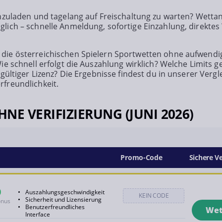
chzuladen und tagelang auf Freischaltung zu warten? Wetta
lich – schnelle Anmeldung, sofortige Einzahlung, direktes
 die österreichischen Spielern Sportwetten ohne aufwendi
ie schnell erfolgt die Auszahlung wirklich? Welche Limits g
gültiger Lizenz? Die Ergebnisse findest du in unserer Vergle
freundlichkeit.
E VERIFIZIERUNG (JUNI 2026)
Promo-Code
Sichere V
0
Auszahlungsgeschwindigkeit
KEIN CODE
Sicherheit und Lizensierung
onus
Benutzerfreundliches
Wet
Interface