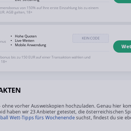
lkommensbonus von 150% auf Ihre erste Einzahlung bis zu einem
UR. AGB gelten, 18+
Hohe Quoten
KEIN CODE
Live-Wetten
onus
Mobile Anwendung
Wet
gsbonus bis zu 150 EUR auf einer Transaktion wählen und
, 18+
FAKTEN
en – ohne vorher Ausweiskopien hochzuladen. Genau hier k
id haben wir 23 Anbieter getestet, die österreichischen Sp
ball Wett-Tipps fürs Wochenende
suchst, findest du sie eb