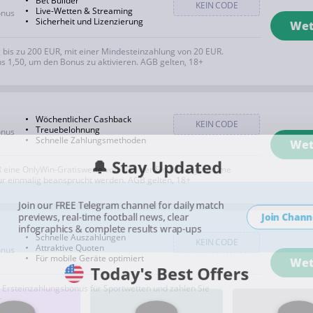
Bet Builder
KEIN CODE
Live-Wetten & Streaming
onus
Sicherheit und Lizenzierung
Wet
 bis zu 200 EUR, mit einer Mindesteinzahlung von 20 EUR.
s 1,50, um den Bonus zu aktivieren. AGB gelten, 18+
Wöchentlicher Cashback
🔔 Stay Updated
KEIN CODE
Treuebelohnung
onus
Schnelle Zahlungsmethoden
Wet
EUR eine OnlyWin-Gratiswette von 10% der Einzahlungssumme
oin our FREE Telegram channel for daily match
ur einmalig beansprucht werden. AGB gelten, 18+
reviews, real-time football news, clear
Join 
nfographics & complete results wrap-ups
Schnelle Auszahlungen
KEIN CODE
Attraktive Quoten
Today's Best Offers
onus
Für mobile Geräte optimiert
Wet
R Ersteinzahlungsbonus für Sportwetten und zahlen Sie
+