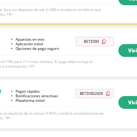
a, faça um depósito de até S/ 400 e receberá um bônus que
tos, 18+
Apuestas en vivo
BETZOID
Aplicación móvil
Opciones de pago seguro
Vis
l 15% para 11 o más eventos. El pago total incluye la
s a continuación, 18+
0
Pagos rápidos
BETZOID2026
Bonificaciones atractivas
Plataforma móvil
Vis
a un depósito de al menos 4 PEN y recibirá automáticamente
os, 18+