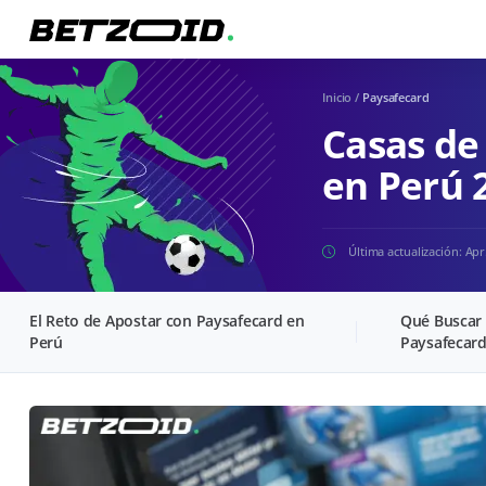
Inicio
/
Paysafecard
Casas de
en Perú 
Última actualización:
Apr
El Reto de Apostar con Paysafecard en
Qué Buscar 
Perú
Paysafecar