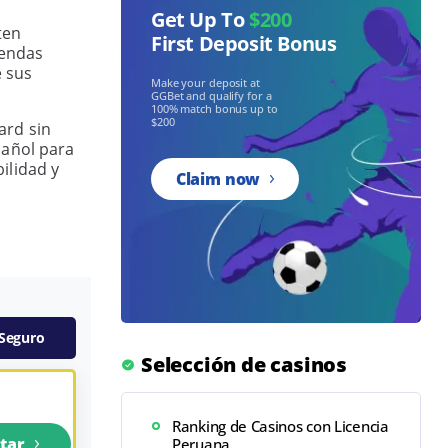
Get Up To
$200
ten
First Deposit Bonus
iendas
e sus
Make your deposit at
GGBet and qualify for a
100% match bonus up to
$200
ard sin
pañol para
ilidad y
Claim now
 Seguro
Selección de casinos
Ranking de Casinos con Licencia
itar
Peruana