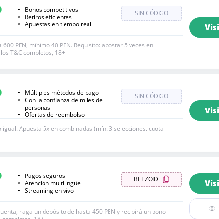
0
Bonos competitivos
SIN CÓDIGO
Retiros eficientes
Apuestas en tiempo real
Vis
 600 PEN, mínimo 40 PEN. Requisito: apostar 5 veces en
o los T&C completos, 18+
0
Múltiples métodos de pago
🔔 Stay Updated
SIN CÓDIGO
Con la confianza de miles de
personas
Vis
Ofertas de reembolso
 igual. Apuesta 5x en combinadas (mín. 3 selecciones, cuota
oin our FREE Telegram channel for daily match
reviews, real-time football news, clear
Join 
nfographics & complete results wrap-ups
0
Pagos seguros
BETZOID
Today's Best Offers
Vis
Atención multilingüe
Streaming en vivo
Cuenta, haga un depósito de hasta 450 PEN y recibirá un bono
C completos, 18+