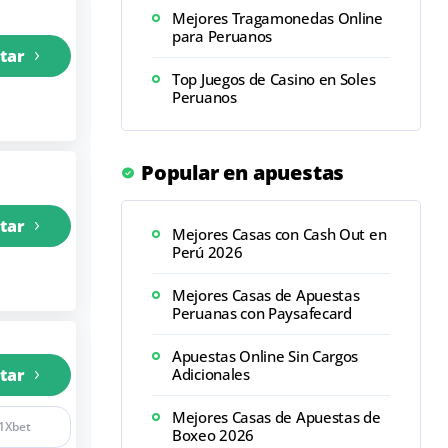
Mejores Tragamonedas Online
para Peruanos
itar
Top Juegos de Casino en Soles
Peruanos
Popular en apuestas
itar
Mejores Casas con Cash Out en
Perú 2026
Channel
Mejores Casas de Apuestas
Peruanas con Paysafecard
Apuestas Online Sin Cargos
Adicionales
itar
Mejores Casas de Apuestas de
1Xbet
Boxeo 2026