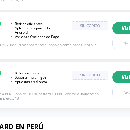
0
First
Up to
$500 + $10
100% 
0
Bonus
Casino Chips
First
Welc
Retiros eficientes
SIN CÓDIGO
Vis
Aplicaciones para iOS e
Deposit Bonus
Android
Variedad Opciones de Pago
Visit
PEN. Requisito: apostar 5x el bono en combinadas. Plazo: 7
 to $200 as a First
Up to $2500! Receiv
match on your initial
deposit, up to the 
m bonus amount. To
and withdraw your bon
Up to $500 First Deposit Bonus Plus a $10 Casino
us, satisfy specific
wagering requirements.
Chip! Enjoy a 100% match on your first deposit up to
w for full T&C;'s, 18+,
BeGa
the maximum bonus amount. To release and
e.org
withdraw your bonus, adhere to the specific wagering
requirements. See below for full T&C;'s, 18+,
BeGambleAware.org
0
Retiros rápidos
SIN CÓDIGO
Vis
Soporte multilingüe
Apuestas en directo
e 4 PEN. Bono del 100% hasta 500 PEN. Apostar el bono 5x en
ompletos, 18+
CARD EN PERÚ