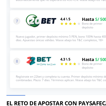
Up TO
$20
Hasta
S/ 50
4.4 \ 5
Deposit 
7
Bono de primer
depósito
Visit
Nuevo jugador, primer depósito mínimo 5 PEN, bono 100% hasta 400 
días. Apuestas únicas válidas. Véase abajo los T&C completos, 18+
Join Mybookie and Receive Up
Deposit Bonus! Secure a 100% 
deposit, up to the maximu
access and withdraw your bon
wagering requirements. See belo
BeGambleAwar
Hasta
S/ 50
4.3 \ 5
8
Bono de primer
depósito
Regístrate en 22bet y completa tu cuenta. Primer depósito mínimo d
combinadas. Plazo: 7 días. Términos aplican. Véase abajo los T&C c
EL RETO DE APOSTAR CON PAYSAFE