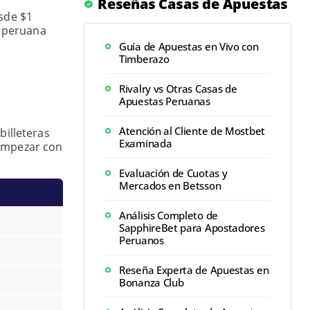
Reseñas Casas de Apuestas
esde $1
n peruana
Guía de Apuestas en Vivo con
Timberazo
Rivalry vs Otras Casas de
Apuestas Peruanas
Atención al Cliente de Mostbet
billeteras
Examinada
 empezar con
Evaluación de Cuotas y
Mercados en Betsson
Análisis Completo de
SapphireBet para Apostadores
Peruanos
Reseña Experta de Apuestas en
Bonanza Club