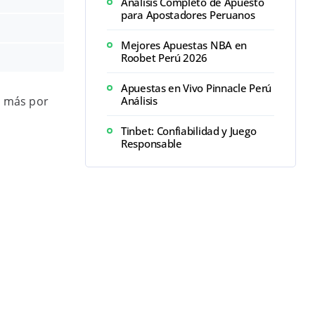
Análisis Completo de Apuesto
para Apostadores Peruanos
Mejores Apuestas NBA en
Roobet Perú 2026
Apuestas en Vivo Pinnacle Perú
Análisis
an más por
Tinbet: Confiabilidad y Juego
Responsable