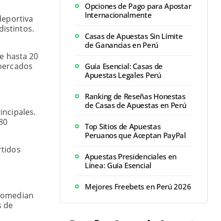
Opciones de Pago para Apostar
Internacionalmente
deportiva
distintos.
Casas de Apuestas Sin Límite
de Ganancias en Perú
e hasta 20
 mercados
Guía Esencial: Casas de
Apuestas Legales Perú
Ranking de Reseñas Honestas
de Casas de Apuestas en Perú
incipales.
80
Top Sitios de Apuestas
Peruanos que Aceptan PayPal
rtidos
Apuestas Presidenciales en
Línea: Guía Esencial
Mejores Freebets en Perú 2026
promedian
s de