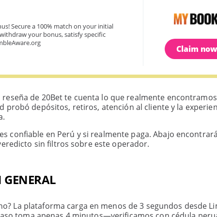
us! Secure a 100% match on your initial
ithdraw your bonus, satisfy specific
ambleAware.org
Claim no
a reseña de 20Bet te cuenta lo que realmente encontramo
probó depósitos, retiros, atención al cliente y la experie
a.
 confiable en Perú y si realmente paga. Abajo encontrará
eredicto sin filtros sobre este operador.
N GENERAL
no? La plataforma carga en menos de 3 segundos desde Li
a paso toma apenas 4 minutos—verificamos con cédula peru