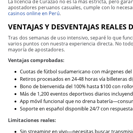
La licencia de Curazao no es la más estricta, pero gara
apostadores peruanos casuales, cumple con lo necesari
casinos online en Perú
.
VENTAJAS Y DESVENTAJAS REALES D
Tras dos semanas de uso intensivo, separé lo que func
varios puntos con nuestra experiencia directa. No todo 
mayoría de apostadores.
Ventajas comprobadas:
Cuotas de fútbol sudamericano con márgenes del
Retiros procesados en 24-48 horas vía billeteras d
Bono de bienvenida del 100% hasta $100 con rollo
Más de 1,200 eventos deportivos diarios incluyen
App móvil funcional que no drena batería—consum
Soporte en español disponible 24/7 con respuest
Limitaciones reales:
Sin streaming en vivo—necesitas buscar transmisi