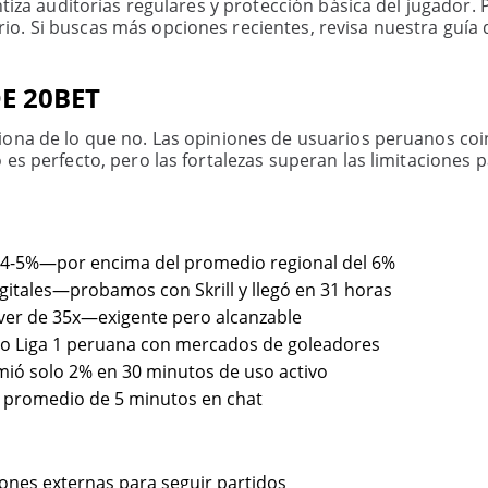
ntiza auditorías regulares y protección básica del jugador. 
o. Si buscas más opciones recientes, revisa nuestra guía
E 20BET
iona de lo que no. Las opiniones de usuarios peruanos co
es perfecto, pero las fortalezas superan las limitaciones p
 4-5%—por encima del promedio regional del 6%
igitales—probamos con Skrill y llegó en 31 horas
ver de 35x—exigente pero alcanzable
do Liga 1 peruana con mercados de goleadores
ió solo 2% en 30 minutos de uso activo
a promedio de 5 minutos en chat
ones externas para seguir partidos