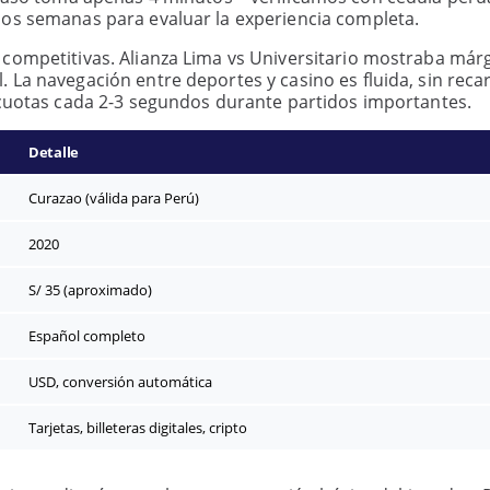
dos semanas para evaluar la experiencia completa.
 competitivas. Alianza Lima vs Universitario mostraba már
 La navegación entre deportes y casino es fluida, sin reca
a cuotas cada 2-3 segundos durante partidos importantes.
Detalle
Curazao (válida para Perú)
2020
S/ 35 (aproximado)
Español completo
USD, conversión automática
Tarjetas, billeteras digitales, cripto