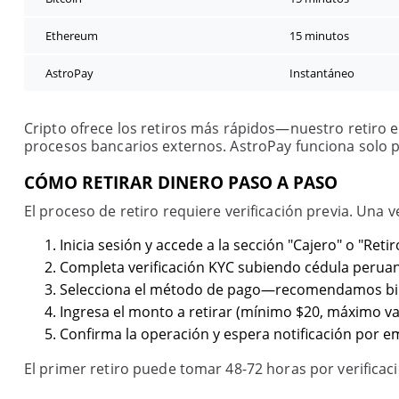
Ethereum
15 minutos
AstroPay
Instantáneo
Cripto ofrece los retiros más rápidos—nuestro retiro en
procesos bancarios externos. AstroPay funciona solo par
CÓMO RETIRAR DINERO PASO A PASO
El proceso de retiro requiere verificación previa. Una
Inicia sesión y accede a la sección "Cajero" o "Retir
Completa verificación KYC subiendo cédula peruana
Selecciona el método de pago—recomendamos billet
Ingresa el monto a retirar (mínimo $20, máximo v
Confirma la operación y espera notificación por e
El primer retiro puede tomar 48-72 horas por verifica