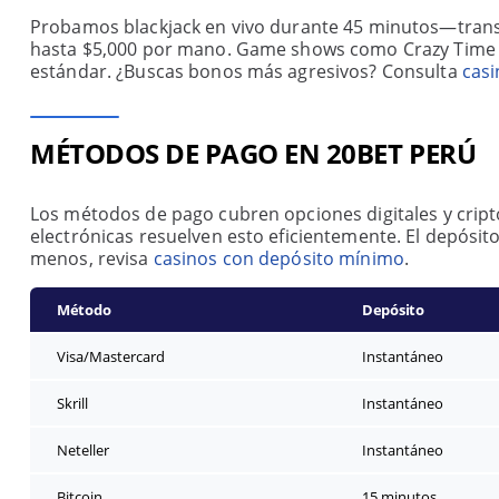
Probamos blackjack en vivo durante 45 minutos—transmi
hasta $5,000 por mano. Game shows como Crazy Time y
estándar. ¿Buscas bonos más agresivos? Consulta
casi
MÉTODOS DE PAGO EN 20BET PERÚ
Los métodos de pago cubren opciones digitales y cripto
electrónicas resuelven esto eficientemente. El depós
menos, revisa
casinos con depósito mínimo
.
Método
Depósito
Visa/Mastercard
Instantáneo
Skrill
Instantáneo
Neteller
Instantáneo
Bitcoin
15 minutos