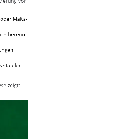
vierung vor
 oder Malta-
er Ethereum
fungen
 stabiler
se zeigt: