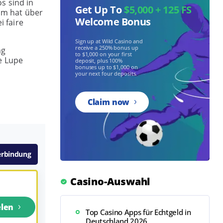
s sind in
Get Up To
$5,000 + 125 FS
am hat über
Welcome Bonus
 faire
Sign up at Wild Casino and
receive a 250% bonus up
ng
to $1,000 on your first
e Lupe
deposit, plus 100%
bonuses up to $1,000 on
your next four deposits.
Claim now
erbindung
Casino-Auswahl
elen
Top Casino Apps für Echtgeld in
Deutschland 2026