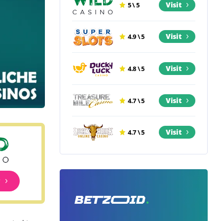
Visit
5 \ 5
Visit
4.9 \ 5
Visit
4.8 \ 5
Visit
4.7 \ 5
Visit
4.7 \ 5
w