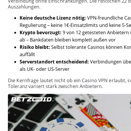
Verbindung ohne Einschränkungen. Die restlichen 22 
Auszahlungen.
Keine deutsche Lizenz nötig:
VPN-freundliche Cas
Regulierung – keine 1€-Einsatzlimits und keine 5
Krypto bevorzugt:
9 von 12 getesteten Anbietern
ab – Bankdaten bleiben komplett außen vor
Risiko bleibt:
Selbst tolerante Casinos können Ko
auffällt
Serverstandort entscheidend:
Verbindungen über 
als UK- oder US-Server
Die Kernfrage lautet nicht ob ein Casino VPN erlaubt, 
Toleranz variiert stark zwischen Anbietern.