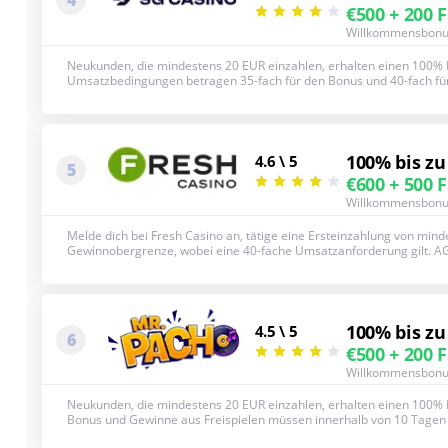
4
€500 + 200 F
Willkommensbon
Neukunden, die mindestens 20 EUR einzahlen, erhalten einen 100% B
Umsatzbedingungen betragen 35-fach für den Bonus und 40-fach für Fre
ausgeschlossen. AGB gelten, 18+
100% bis zu
4.6 \ 5
5
€600 + 500 F
Willkommensbon
Melde dich bei Fresh Casino an, tätige eine Ersteinzahlung von min
Gewinnobergrenze, wobei eine 40-fache Umsatzanforderung gilt. AG
100% bis zu
4.5 \ 5
6
€500 + 200 F
Willkommensbon
Neukunden, die mindestens 20 EUR einzahlen, erhalten einen 100% Bo
Bonus und Gewinne aus Freispielen müssen innerhalb von 10 Tagen 