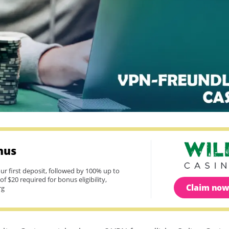
nus
r first deposit, followed by 100% up to
 $20 required for bonus eligibility,
Claim no
rg