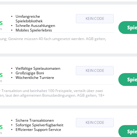
Umfangreiche
KEIN CODE
Spielebibliothek
S
Schnelle Auszahlungen
Spi
us
Mobiles Spielerlebnis
zahlung; Gewinne müssen 40-fach umgesetzt werden. AGB gelten,
Vielfältige Spielautomaten
KEIN CODE
Großzügige Boni
S
Wöchentliche Turniere
Spi
us
 Transaktion und beinhaltet 100 Freispiele, verteilt über zwei
en, laut den allgemeinen Bonusbedingungen. AGB gelten, 18+
Sichere Transaktionen
KEIN CODE
Sofortige Spielverfügbarkeit
S
Effizienter Support-Service
Spi
us