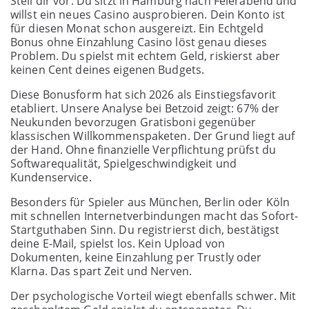
Stell dir vor: Du sitzt in Hamburg nach Feierabend und
willst ein neues Casino ausprobieren. Dein Konto ist
für diesen Monat schon ausgereizt. Ein Echtgeld
Bonus ohne Einzahlung Casino löst genau dieses
Problem. Du spielst mit echtem Geld, riskierst aber
keinen Cent deines eigenen Budgets.
Diese Bonusform hat sich 2026 als Einstiegsfavorit
etabliert. Unsere Analyse bei Betzoid zeigt: 67% der
Neukunden bevorzugen Gratisboni gegenüber
klassischen Willkommenspaketen. Der Grund liegt auf
der Hand. Ohne finanzielle Verpflichtung prüfst du
Softwarequalität, Spielgeschwindigkeit und
Kundenservice.
Besonders für Spieler aus München, Berlin oder Köln
mit schnellen Internetverbindungen macht das Sofort-
Startguthaben Sinn. Du registrierst dich, bestätigst
deine E-Mail, spielst los. Kein Upload von
Dokumenten, keine Einzahlung per Trustly oder
Klarna. Das spart Zeit und Nerven.
Der psychologische Vorteil wiegt ebenfalls schwer. Mit