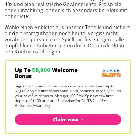
40x und eine realistische Gewinngrenze. Freispiele
ohne Einzahlung lohnen sich besonders bei Slots mit
hoher RTP.
Wähle einen Anbieter aus unserer Tabelle und sichere
dir dein Startguthaben noch heute. Vergiss nicht,
vorab dein persönliches Spiellimit festzulegen – alle
empfohlenen Anbieter bieten diese Option direkt in
den Kontoeinstellungen.
Up To
$6,000
Welcome
Bonus
Sign up at Superslots Casino to receive a 250% bonus up to
$1,000 on your first deposit and 100% bonuses up to $1,000 on
your next five deposits. Also get 100 Free Spins with a first
deposit of $100 or more! See below for full T&C's, 18+,
BeGambleAware.org
Claim now