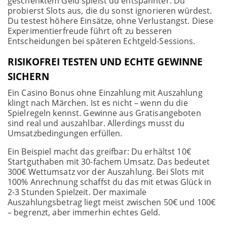
geschenktem Geld spielst du entspannter. Du
probierst Slots aus, die du sonst ignorieren würdest.
Du testest höhere Einsätze, ohne Verlustangst. Diese
Experimentierfreude führt oft zu besseren
Entscheidungen bei späteren Echtgeld-Sessions.
RISIKOFREI TESTEN UND ECHTE GEWINNE
SICHERN
Ein Casino Bonus ohne Einzahlung mit Auszahlung
klingt nach Märchen. Ist es nicht – wenn du die
Spielregeln kennst. Gewinne aus Gratisangeboten
sind real und auszahlbar. Allerdings musst du
Umsatzbedingungen erfüllen.
Ein Beispiel macht das greifbar: Du erhältst 10€
Startguthaben mit 30-fachem Umsatz. Das bedeutet
300€ Wettumsatz vor der Auszahlung. Bei Slots mit
100% Anrechnung schaffst du das mit etwas Glück in
2-3 Stunden Spielzeit. Der maximale
Auszahlungsbetrag liegt meist zwischen 50€ und 100€
– begrenzt, aber immerhin echtes Geld.