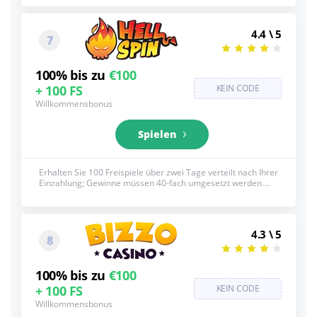
innerhalb von 10 Tagen 35-fach bzw. 40-fach umgesetzt
werden. AGB gelten, 18+
4.4 \ 5
7
100% bis zu
€100
+ 100 FS
KEIN CODE
Willkommensbonus
Spielen
Erhalten Sie 100 Freispiele über zwei Tage verteilt nach Ihrer
Einzahlung; Gewinne müssen 40-fach umgesetzt werden.
AGB gelten, 18+
4.3 \ 5
8
100% bis zu
€100
+ 100 FS
KEIN CODE
Willkommensbonus