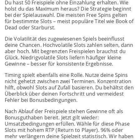
Du hast 50 Freispiele ohne Einzahlung erhalten. Wie
holst du das Maximum heraus? Die Strategie beginnt
bei der Spielauswahl. Die meisten Free Spins gelten
für bestimmte Slots – meist populäre Titel wie Book of
Dead oder Starburst.
Die Volatilität des zugewiesenen Spiels beeinflusst
deine Chancen. Hochvolatile Slots zahlen selten, dann
aber hoch. Mit begrenzten Freispielen brauchst du
Glück. Niedrigvolatile Slots liefern häufiger kleine
Gewinne – besser für konsistente Ergebnisse.
Timing spielt ebenfalls eine Rolle. Nutze deine Spins
nicht gehetzt zwischen zwei Terminen. Konzentration
hilft, obwohl Slots auf Zufall basieren. Du behältst den
Überblick über deinen Fortschritt und vermeidest
Fehler bei Bonusbedingungen.
Nach Ablauf der Freispiele stehen Gewinne oft als
Bonusguthaben bereit. Jetzt gilt wieder:
Umsatzbedingungen erfüllen. Wähle für diese Phase
Slots mit hohem RTP (Return to Player). 96% oder
mehr verlängern deine Spielzeit statistisch. Wir haben