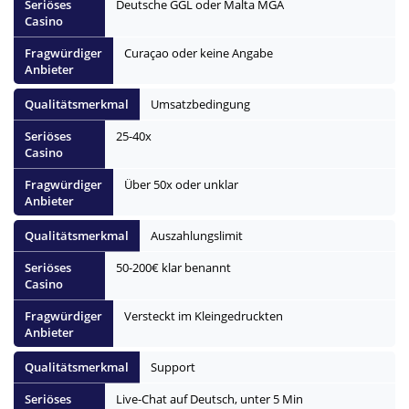
Deutsche GGL oder Malta MGA
Curaçao oder keine Angabe
Umsatzbedingung
25-40x
Über 50x oder unklar
Auszahlungslimit
50-200€ klar benannt
Versteckt im Kleingedruckten
Support
Live-Chat auf Deutsch, unter 5 Min