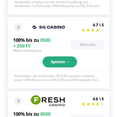
Neukunden erhalten bei der ersten Einzahlung von
mindestens 10 EUR einen 100% Bonus bis zu 500 EUR und
200 Freispiele, die täglich genutzt werden müssen. Der
Bonus hat 35-fache Umsatzanforderungen (40-fach für
Freispiele). AGB gelten, 18+
4.7 \ 5
4
100% bis zu
€500
+ 200 FS
KEIN CODE
Willkommensbonus
Spielen
Neukunden, die mindestens 20 EUR einzahlen, erhalten
einen 100% Bonus bis zu 500 EUR und 200 Freispiele. Die
Umsatzbedingungen betragen 35-fach für den Bonus und
40-fach für Freispiele, gültig für 10 Tage. Neteller oder Skrill
sind ausgeschlossen. AGB gelten, 18+
4.6 \ 5
5
100% bis zu
€600