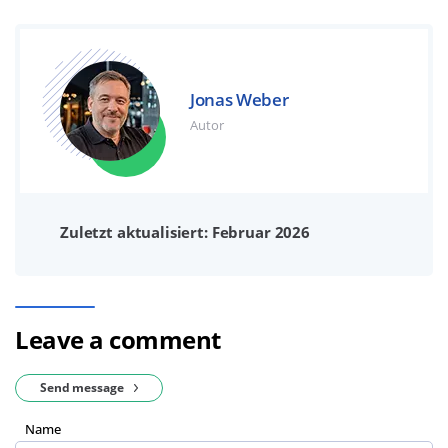
Jonas Weber
Autor
Zuletzt aktualisiert: Februar 2026
Leave a comment
Send message
Name