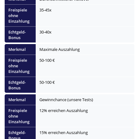
35-45x
30-40x
Maximale Auszahlung
50-100 €
50-100 €
Gewinnchance (unsere Tests)
12% erreichen Auszahlung
15% erreichen Auszahlung