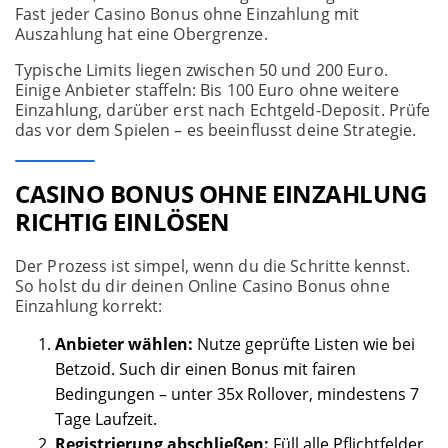
Fast jeder Casino Bonus ohne Einzahlung mit
Auszahlung hat eine Obergrenze.
Typische Limits liegen zwischen 50 und 200 Euro.
Einige Anbieter staffeln: Bis 100 Euro ohne weitere
Einzahlung, darüber erst nach Echtgeld-Deposit. Prüfe
das vor dem Spielen – es beeinflusst deine Strategie.
CASINO BONUS OHNE EINZAHLUNG
RICHTIG EINLÖSEN
Der Prozess ist simpel, wenn du die Schritte kennst.
So holst du dir deinen Online Casino Bonus ohne
Einzahlung korrekt:
Anbieter wählen:
Nutze geprüfte Listen wie bei
Betzoid. Such dir einen Bonus mit fairen
Bedingungen – unter 35x Rollover, mindestens 7
Tage Laufzeit.
Registrierung abschließen:
Füll alle Pflichtfelder