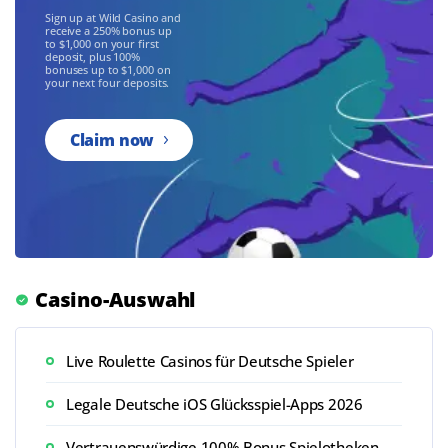
Sign up at Wild Casino and
receive a 250% bonus up
to $1,000 on your first
deposit, plus 100%
bonuses up to $1,000 on
your next four deposits.
Claim now
Casino-Auswahl
Live Roulette Casinos für Deutsche Spieler
Legale Deutsche iOS Glücksspiel-Apps 2026
Vertrauenswürdige 100% Bonus Spielotheken