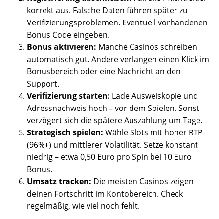
korrekt aus. Falsche Daten führen später zu
Verifizierungsproblemen. Eventuell vorhandenen
Bonus Code eingeben.
Bonus aktivieren:
Manche Casinos schreiben
automatisch gut. Andere verlangen einen Klick im
Bonusbereich oder eine Nachricht an den
Support.
Verifizierung starten:
Lade Ausweiskopie und
Adressnachweis hoch – vor dem Spielen. Sonst
verzögert sich die spätere Auszahlung um Tage.
Strategisch spielen:
Wähle Slots mit hoher RTP
(96%+) und mittlerer Volatilität. Setze konstant
niedrig – etwa 0,50 Euro pro Spin bei 10 Euro
Bonus.
Umsatz tracken:
Die meisten Casinos zeigen
deinen Fortschritt im Kontobereich. Check
regelmäßig, wie viel noch fehlt.