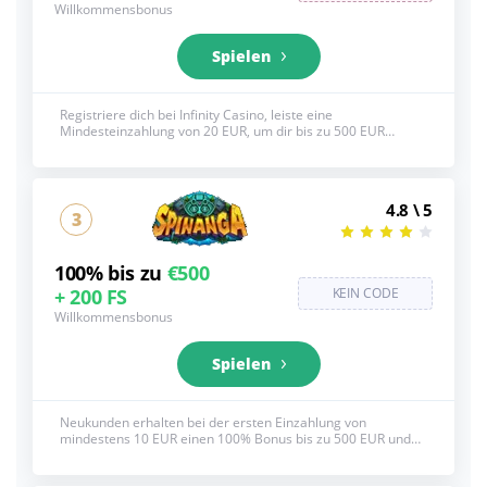
Willkommensbonus
Spielen
Registriere dich bei Infinity Casino, leiste eine
Mindesteinzahlung von 20 EUR, um dir bis zu 500 EUR
Ersteinzahlungsbonus und 200 Freispiele zu sichern, die du
anschließend nacheinander in deinem Profilbereich
aktivieren kannst. AGB gelten, 18+
4.8 \ 5
3
100% bis zu
€500
+ 200 FS
KEIN CODE
Willkommensbonus
Spielen
Neukunden erhalten bei der ersten Einzahlung von
mindestens 10 EUR einen 100% Bonus bis zu 500 EUR und
200 Freispiele, die täglich genutzt werden müssen. Der
Bonus hat 35-fache Umsatzanforderungen (40-fach für