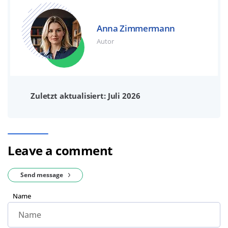
Anna Zimmermann
Autor
Zuletzt aktualisiert: Juli 2026
Leave a comment
Send message
Name