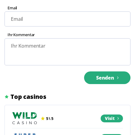
Email
Ihr Kommentar
Senden
Top casinos
Visit
5 \ 5