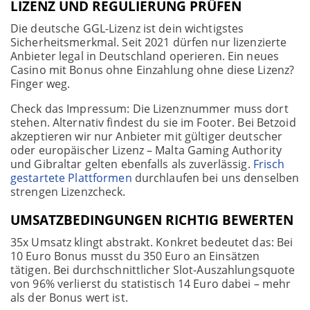
LIZENZ UND REGULIERUNG PRÜFEN
Die deutsche GGL-Lizenz ist dein wichtigstes
Sicherheitsmerkmal. Seit 2021 dürfen nur lizenzierte
Anbieter legal in Deutschland operieren. Ein neues
Casino mit Bonus ohne Einzahlung ohne diese Lizenz?
Finger weg.
Check das Impressum: Die Lizenznummer muss dort
stehen. Alternativ findest du sie im Footer. Bei Betzoid
akzeptieren wir nur Anbieter mit gültiger deutscher
oder europäischer Lizenz – Malta Gaming Authority
und Gibraltar gelten ebenfalls als zuverlässig.
Frisch
gestartete Plattformen
durchlaufen bei uns denselben
strengen Lizenzcheck.
UMSATZBEDINGUNGEN RICHTIG BEWERTEN
35x Umsatz klingt abstrakt. Konkret bedeutet das: Bei
10 Euro Bonus musst du 350 Euro an Einsätzen
tätigen. Bei durchschnittlicher Slot-Auszahlungsquote
von 96% verlierst du statistisch 14 Euro dabei – mehr
als der Bonus wert ist.