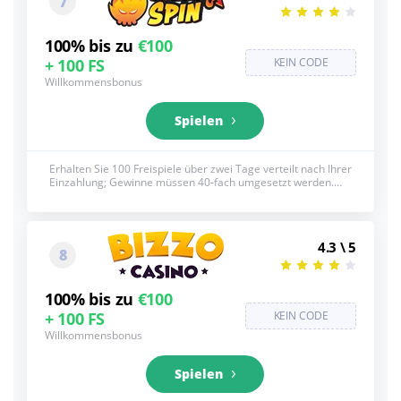
7
100% bis zu
€100
+ 100 FS
KEIN CODE
Willkommensbonus
Spielen
Erhalten Sie 100 Freispiele über zwei Tage verteilt nach Ihrer
Einzahlung; Gewinne müssen 40-fach umgesetzt werden.
AGB gelten, 18+
4.3 \ 5
8
100% bis zu
€100
+ 100 FS
KEIN CODE
Willkommensbonus
Spielen