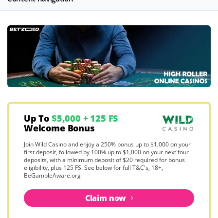
Up To
$5,000 + 125 FS
Welcome Bonus
Join Wild Casino and enjoy a 250% bonus up to $1,000 on your
first deposit, followed by 100% up to $1,000 on your next four
deposits, with a minimum deposit of $20 required for bonus
eligibility, plus 125 FS. See below for full T&C's, 18+,
BeGambleAware.org
Claim now