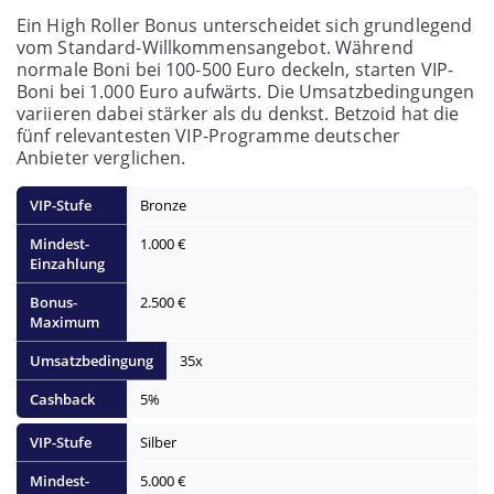
Ein High Roller Bonus unterscheidet sich grundlegend
vom Standard-Willkommensangebot. Während
normale Boni bei 100-500 Euro deckeln, starten VIP-
Boni bei 1.000 Euro aufwärts. Die Umsatzbedingungen
variieren dabei stärker als du denkst. Betzoid hat die
fünf relevantesten VIP-Programme deutscher
Anbieter verglichen.
Bronze
1.000 €
2.500 €
35x
5%
Silber
5.000 €