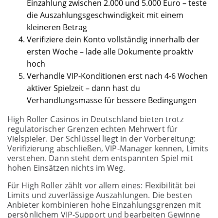
Einzahlung zwischen 2.000 und 5.000 Euro – teste
die Auszahlungsgeschwindigkeit mit einem
kleineren Betrag
Verifiziere dein Konto vollständig innerhalb der
ersten Woche – lade alle Dokumente proaktiv
hoch
Verhandle VIP-Konditionen erst nach 4-6 Wochen
aktiver Spielzeit – dann hast du
Verhandlungsmasse für bessere Bedingungen
High Roller Casinos in Deutschland bieten trotz
regulatorischer Grenzen echten Mehrwert für
Vielspieler. Der Schlüssel liegt in der Vorbereitung:
Verifizierung abschließen, VIP-Manager kennen, Limits
verstehen. Dann steht dem entspannten Spiel mit
hohen Einsätzen nichts im Weg.
Für High Roller zählt vor allem eines: Flexibilität bei
Limits und zuverlässige Auszahlungen. Die besten
Anbieter kombinieren hohe Einzahlungsgrenzen mit
persönlichem VIP-Support und bearbeiten Gewinne