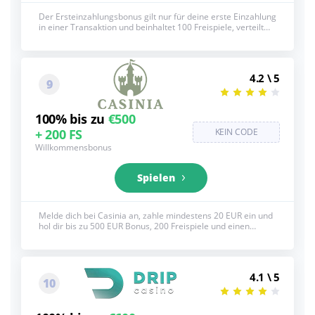
Der Ersteinzahlungsbonus gilt nur für deine erste Einzahlung
in einer Transaktion und beinhaltet 100 Freispiele, verteilt
über zwei Tage. Gewinne aus den Freispielen müssen 40-
fach umgesetzt werden, laut den allgemeinen
Bonusbedingungen. AGB gelten, 18+
4.2 \ 5
9
100% bis zu
€500
+ 200 FS
KEIN CODE
Willkommensbonus
Spielen
Melde dich bei Casinia an, zahle mindestens 20 EUR ein und
hol dir bis zu 500 EUR Bonus, 200 Freispiele und einen
Gratis-Pick bei der Bonuskrabbe. AGB gelten, 18+
4.1 \ 5
10