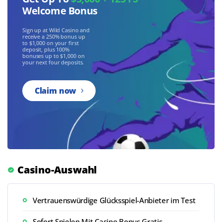
Welcome Bonus
Sign up at Wild Casino and
receive a 250% bonus up
to $1,000 on your first
deposit, plus 100%
bonuses up to $1,000 on
your next four deposits.
Claim now
Casino-Auswahl
Vertrauenswürdige Glücksspiel-Anbieter im Test
Sofort Spielen Mit Casino Bonus Gratis