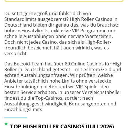
Du setzt gerne groß und fühlst dich von
Standardlimits ausgebremst? High Roller Casinos in
Deutschland bieten dir genau das, was du brauchst:
höhere Einsatzlimits, exklusive VIP-Programme und
schnelle Auszahlungen ohne nervige Wartezeiten.
Doch nicht jedes Casino, das sich als High-Roller-
freundlich bezeichnet, hält auch wirklich, was es
verspricht.
Das Betzoid-Team hat über 80 Online Casinos für High
Roller in Deutschland getestet – mit echtem Geld und
echten Auszahlungsanfragen. Wir prüften, welche
Anbieter tatsächlich hohe Limits ohne versteckte
Einschränkungen bieten und wo VIP-Spieler den
besten Service erhalten. In unserer Vergleichstabelle
findest du die Top-Casinos, sortiert nach
Auszahlungsgeschwindigkeit, Bonusangeboten und
Einzahlungslimits.
TOP HIGH ROLLER CASINOS (JULI 2026)