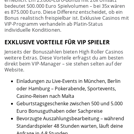
bedeutet 500.000 Euro Spielvolumen – bei 35x wären
es 875.000 Euro. Diese Differenz entscheidet, ob ein
Bonus realistisch freispielbar ist. Exklusive Casinos mit
VIP-Programm verhandeln ab Platin-Status
individuelle Konditionen.
EXKLUSIVE VORTEILE FÜR VIP SPIELER
Jenseits der Bonuszahlen bieten High Roller Casinos
weitere Extras. Diese Vorteile erfragst du am besten
direkt beim VIP-Manager – sie stehen selten auf der
Website.
Einladungen zu Live-Events in München, Berlin
oder Hamburg – Pokerabende, Sportevents,
Casino-Reisen nach Malta
Geburtstagsgeschenke zwischen 500 und 5.000
Euro Bonusguthaben oder Sachpreise
Bevorzugte Auszahlungsbearbeitung – während
Standardspieler 48 Stunden warten, läuft deine
Anfrage in 4-8 Stunden