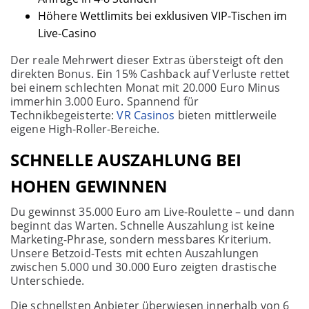
Höhere Wettlimits bei exklusiven VIP-Tischen im
Live-Casino
Der reale Mehrwert dieser Extras übersteigt oft den
direkten Bonus. Ein 15% Cashback auf Verluste rettet
bei einem schlechten Monat mit 20.000 Euro Minus
immerhin 3.000 Euro. Spannend für
Technikbegeisterte:
VR Casinos
bieten mittlerweile
eigene High-Roller-Bereiche.
SCHNELLE AUSZAHLUNG BEI
HOHEN GEWINNEN
Du gewinnst 35.000 Euro am Live-Roulette – und dann
beginnt das Warten. Schnelle Auszahlung ist keine
Marketing-Phrase, sondern messbares Kriterium.
Unsere Betzoid-Tests mit echten Auszahlungen
zwischen 5.000 und 30.000 Euro zeigten drastische
Unterschiede.
Die schnellsten Anbieter überwiesen innerhalb von 6