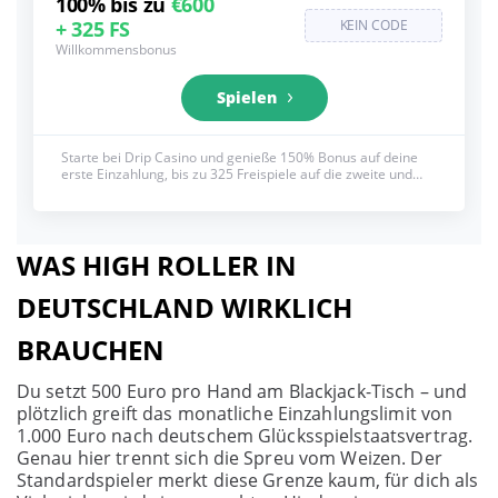
100% bis zu
€600
+ 325 FS
KEIN CODE
Willkommensbonus
Spielen
Starte bei Drip Casino und genieße 150% Bonus auf deine
erste Einzahlung, bis zu 325 Freispiele auf die zweite und
einen 75% Bonus auf die dritte Einzahlung. AGB gelten, 18+
WAS HIGH ROLLER IN
DEUTSCHLAND WIRKLICH
BRAUCHEN
Du setzt 500 Euro pro Hand am Blackjack-Tisch – und
plötzlich greift das monatliche Einzahlungslimit von
1.000 Euro nach deutschem Glücksspielstaatsvertrag.
Genau hier trennt sich die Spreu vom Weizen. Der
Standardspieler merkt diese Grenze kaum, für dich als