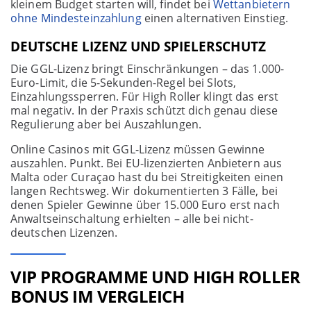
kleinem Budget starten will, findet bei
Wettanbietern
ohne Mindesteinzahlung
einen alternativen Einstieg.
DEUTSCHE LIZENZ UND SPIELERSCHUTZ
Die GGL-Lizenz bringt Einschränkungen – das 1.000-
Euro-Limit, die 5-Sekunden-Regel bei Slots,
Einzahlungssperren. Für High Roller klingt das erst
mal negativ. In der Praxis schützt dich genau diese
Regulierung aber bei Auszahlungen.
Online Casinos mit GGL-Lizenz müssen Gewinne
auszahlen. Punkt. Bei EU-lizenzierten Anbietern aus
Malta oder Curaçao hast du bei Streitigkeiten einen
langen Rechtsweg. Wir dokumentierten 3 Fälle, bei
denen Spieler Gewinne über 15.000 Euro erst nach
Anwaltseinschaltung erhielten – alle bei nicht-
deutschen Lizenzen.
VIP PROGRAMME UND HIGH ROLLER
BONUS IM VERGLEICH