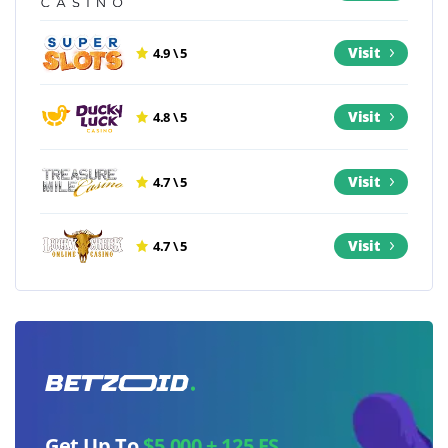
Visit
4.9 \ 5
Visit
4.8 \ 5
Visit
4.7 \ 5
Visit
4.7 \ 5
Get Up To
$5,000 + 125 FS