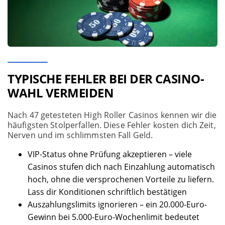
TYPISCHE FEHLER BEI DER CASINO-
WAHL VERMEIDEN
Nach 47 getesteten High Roller Casinos kennen wir die
häufigsten Stolperfallen. Diese Fehler kosten dich Zeit,
Nerven und im schlimmsten Fall Geld.
VIP-Status ohne Prüfung akzeptieren – viele
Casinos stufen dich nach Einzahlung automatisch
hoch, ohne die versprochenen Vorteile zu liefern.
Lass dir Konditionen schriftlich bestätigen
Auszahlungslimits ignorieren – ein 20.000-Euro-
Gewinn bei 5.000-Euro-Wochenlimit bedeutet