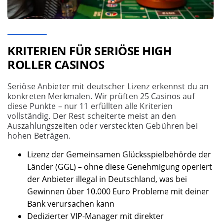
KRITERIEN FÜR SERIÖSE HIGH
ROLLER CASINOS
Seriöse Anbieter mit deutscher Lizenz erkennst du an
konkreten Merkmalen. Wir prüften 25 Casinos auf
diese Punkte – nur 11 erfüllten alle Kriterien
vollständig. Der Rest scheiterte meist an den
Auszahlungszeiten oder versteckten Gebühren bei
hohen Beträgen.
Lizenz der Gemeinsamen Glücksspielbehörde der
Länder (GGL) – ohne diese Genehmigung operiert
der Anbieter illegal in Deutschland, was bei
Gewinnen über 10.000 Euro Probleme mit deiner
Bank verursachen kann
Dedizierter VIP-Manager mit direkter