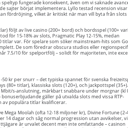
 och speltyp fungerade konsekvent, även om vi saknade avance
e sajter börjat implementera. Lyllo testad recension visar
ördröjning, vilket är kritiskt när man vill byta från slots ti
ar) följt av live casino (200+ bord) och bordsspel (100+ vari
stod för 15-18% av slots, Pragmatic Play 12-15%, medan
titlar var. För spelare som söker mainstream-hits som Go
lett. De som föredrar obscura studios eller regionspecif
år 7.5/10 för spelportfölj – solidt för majoriteten, inte exce
-50 kr per snurr – det typiska spannet för svenska freizeits
(80+ titlar), klassiska slots (120+), och jackpottspel (35+)
 Mbit/s-anslutning, märkbart snabbare under morgnar (kl 
lo bonuserbjudande gäller på utvalda slots med vissa RTP-
v populära titlar kvalificerar.
ive Mega Moolah (ofta 12-18 miljoner kr), Divine Fortune (2-
ver 14 dagar och såg normal progression utan avvikelser, vi
ottjägare är urvalet decent men inte omfattande – casinon