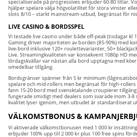
specialiserade på progressives erbjuder 60-80 titlar. Vo
hjälper spelare välja högvolatilitet för stora vinster ell
slots 8/10 – starkt mainstream-utbud, begränsat för ni
LIVE CASINO & BORDSSPEL
Vi testade live casino under både off-peak (tisdagar kl 
Gaming driver majoriteten av borden (85-90%) med kom
live-bord inklusive 120+ roulettevarianter, 50+ black
Live. Streamingkvaliteten var konsekvent 1080p HD me
lördagskvällar var nästan alla bord upptagna med köe
omedelbar tillgång.
Bordsgränser spänner från 5 kr minimum (låginsatsbord
spelare och mid-rollers men begränsat för high-rollers 
fann 15-20 bord med svensktalande croupierer tillgängl
fungerade smidigt med dealers som svarade inom 3-8 sek
kvalitet lyser igenom, men utbudet är standardiserat 
VÄLKOMSTBONUS & KAMPANJERB
Vi aktiverade välkomstbonusen med 1 000 kr insättning f
erbjuder 100% upp till 2 000 kr plus 100 free spins fö