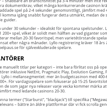
r – snabbare än branschsnittet på 3-4 minuter men inte r
xtra dokumentkrav, vilket många konkurrerande casinon kräv
addade spel på 2-4 sekunder genomsnittligt, jämfört med 
ill komma igång snabbt fungerar detta utmärkt, medan de
e guider.
å under 30 sekunder – idealiskt för spontana spelstunder. L
1 200+ spel, vilket är solidt men hälften av vad giganter s
terar mellan 20-30 favoritspel, men varietétörstande spelar
nsat efter några månader. Lyllo registrering kräver 18 års 
lpaus.se för självexkluderade spelare.
ANTÖRER
 manuellt titlar per kategori – inte bara förlitat oss på op
antörer inklusive NetEnt, Pragmatic Play, Evolution Gaming, 
r Lyllo i mellansegmentet: mer än budgetcasinon med 400-6
+. För vardagsspelare som fokuserar på 15-25 favoritslo
en de som jagar nya releaser varje vecka kommer märka at
jämfört med ledande casinons 20-30.
na termer ("Starburst", "blackjack") till specifika ("Megaw
levans – bättre än äldre plattformar där vi fick scrolla ge