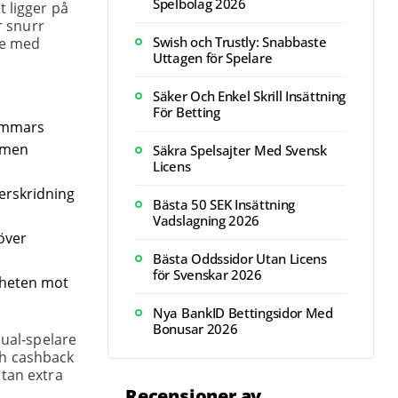
Spelbolag 2026
 ligger på
r snurr
Swish och Trustly: Snabbaste
re med
Uttagen för Spelare
Säker Och Enkel Skrill Insättning
För Betting
timmars
e men
Säkra Spelsajter Med Svensk
Licens
erskridning
Bästa 50 SEK Insättning
Vadslagning 2026
höver
Bästa Oddssidor Utan Licens
för Svenskar 2026
igheten mot
Nya BankID Bettingsidor Med
Bonusar 2026
sual-spelare
ch cashback
utan extra
Recensioner av