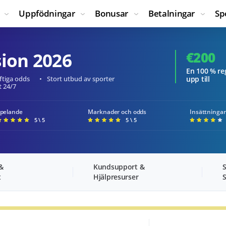
Uppfödningar
Bonusar
Betalningar
Sp
€200
sion 2026
En 100 % re
upp till
ftiga odds
Stort utbud av sporter
 24/7
pelande
Marknader och odds
Insättningar
5 \ 5
5 \ 5
&
Kundsupport &
t
Hjälpresurser