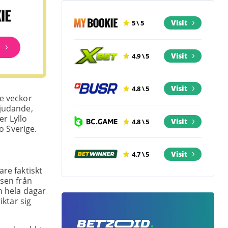
Visit
5 \ 5
w
Visit
4.9 \ 5
Visit
4.8 \ 5
re veckor
bjudande,
er Lyllo
Visit
4.8 \ 5
o Sverige.
Visit
4.7 \ 5
are faktiskt
lsen från
h hela dagar
iktar sig