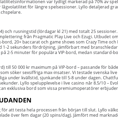
latilitetsinformationen var tydligt markerad på 70% av spele
er lågvolatilitet för längre spelsessioner. Lyllo detaljerad gr
schspelare.
14) och rusningstid (lördagar kl 21) med totalt 25 sessioner.
plettering från Pragmatic Play Live och Ezugi. Utbudet om
jack-bord, 20+ baccarat och game shows som Crazy Time oc
d 1-2 sekunders fördröjning, jämförbart med branschleda
r på 2-5 minuter för populära VIP-bord, medan standard-b
) till 50 000 kr maximum på VIP-bord – passande för både
som söker sexsiffriga max-insatser. Vi testade svenska live
iga under kvällstid, sjunkande till 5-8 under dagen. Chattf
under. Lyllo spelupplevelse i live casino når 8.5/10 – Evo
utan exklusiva bord som vissa premiumoperatörer erbjuder
JUDANDEN
ör att testa hela processen från början till slut. Lyllo vä
rdelade över fem dagar (20 spins/dag). Jämfört med marknad