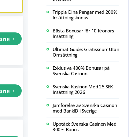
Trippla Dina Pengar med 200%
Insättningsbonus
Bästa Bonusar för 10 Kronors
Insättning
a nu
Ultimat Guide: Gratissnurr Utan
Omsättning
Exklusiva 400% Bonusar på
Svenska Casinon
Svenska Kasinon Med 25 SEK
a nu
Insättning 2026
Jämförelse av Svenska Casinon
med BankID i Sverige
Upptäck Svenska Casinon Med
300% Bonus