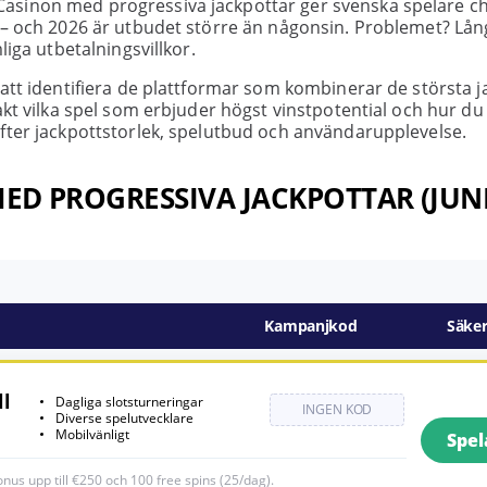
asinon med progressiva jackpottar ger svenska spelare c
 – och 2026 är utbudet större än någonsin. Problemet? Långt
liga utbetalningsvillkor.
 att identifiera de plattformar som kombinerar de största 
xakt vilka spel som erbjuder högst vinstpotential och hur 
efter jackpottstorlek, spelutbud och användarupplevelse.
D PROGRESSIVA JACKPOTTAR (JUN
Kampanjkod
Säker
ll
Dagliga slotsturneringar
INGEN KOD
Diverse spelutvecklare
Mobilvänligt
Spel
onus upp till €250 och 100 free spins (25/dag).