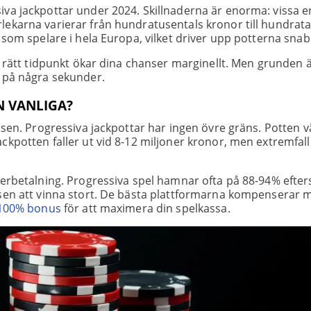
iva jackpottar under 2024. Skillnaderna är enorma: vissa e
ekarna varierar från hundratusentals kronor till hundratal
 som spelare i hela Europa, vilket driver upp potterna sna
h rätt tidpunkt ökar dina chanser marginellt. Men grunden är
v på några sekunder.
N VANLIGA?
sen. Progressiva jackpottar har ingen övre gräns. Potten vä
ckpotten faller ut vid 8-12 miljoner kronor, men extremfal
terbetalning. Progressiva spel hamnar ofta på 88-94% efte
nsen att vinna stort. De bästa plattformarna kompenserar 
100% bonus
för att maximera din spelkassa.