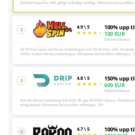
Omsättningskrav x40, giltigt måndag-söndag. Allmänna bonusvillkor 
100% upp ti
4.9 \ 5
2
100 EUR
Välkomstbonus
Få 50 free spins vid första insättningen och 50 till efter 24h. Använd
Gäller endast första insättningen. Allmänna bonusvillkor tillämpas, 
150% upp ti
4.8 \ 5
3
600 EUR
Välkomstbonus
Gör din första insättning från €20, få upp till €600 i bonus. Omsätt
obegränsad. Allmänna bonusvillkor tillämpas, 18+
100% upp ti
4.7 \ 5
4