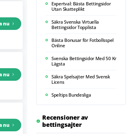
Expertval: Bästa Bettingsidor
Utan Skatteplikt
Säkra Svenska Virtuella
a nu
Bettingsidor Topplista
Bästa Bonusar för Fotbollsspel
Online
Svenska Bettingsidor Med 50 Kr
Lägsta
a nu
Säkra Spelsajter Med Svensk
Licens
Speltips Bundesliga
Recensioner av
bettingsajter
a nu