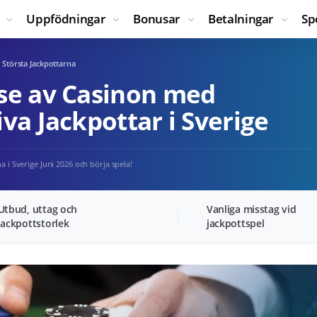
Uppfödningar
Bonusar
Betalningar
Sp
Största Jackpottarna
se av Casinon med
va Jackpottar i Sverige
na i Sverige Juni 2026 och börja spela!
Utbud, uttag och
Vanliga misstag vid
jackpottstorlek
jackpottspel