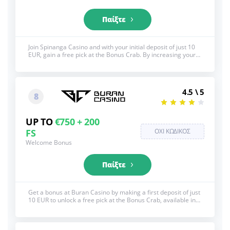
Παίξτε
Join Spinanga Casino and with your initial deposit of just 10
EUR, gain a free pick at the Bonus Crab. By increasing your
deposit to 20 EUR, you can get a bonus of 100% up to 750
EUR and enjoy 200 bonus spins. See below for full T&C's,
18+, BeGambleAware.org
4.5 \ 5
8
UP TO
€750 + 200
FS
ΟΧΙ ΚΩΔΙΚΟΣ
Welcome Bonus
Παίξτε
Get a bonus at Buran Casino by making a first deposit of just
10 EUR to unlock a free pick at the Bonus Crab, available in
the Bonus Crab section. For deposits of 20 EUR or more,
enjoy a 100% bonus up to 750 EUR and 200 bonus spins. See
below for full T&C's, 18+, BeGambleAware.org