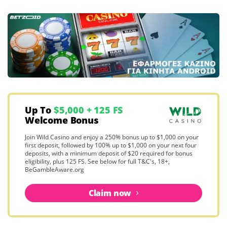
Up To
$5,000 + 125 FS
Welcome Bonus
Join Wild Casino and enjoy a 250% bonus up to $1,000 on your
first deposit, followed by 100% up to $1,000 on your next four
deposits, with a minimum deposit of $20 required for bonus
eligibility, plus 125 FS. See below for full T&C's, 18+,
BeGambleAware.org
Claim now