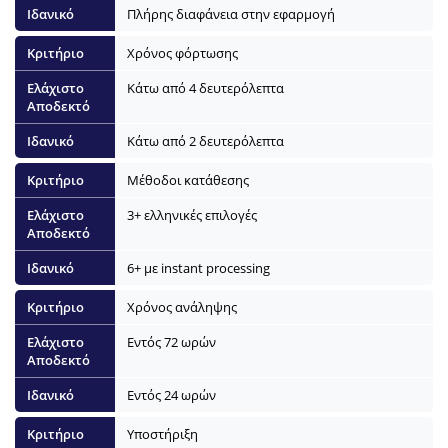
Πλήρης διαφάνεια στην εφαρμογή
Χρόνος φόρτωσης
Κάτω από 4 δευτερόλεπτα
Κάτω από 2 δευτερόλεπτα
Μέθοδοι κατάθεσης
3+ ελληνικές επιλογές
6+ με instant processing
Χρόνος ανάληψης
Εντός 72 ωρών
Εντός 24 ωρών
Υποστήριξη