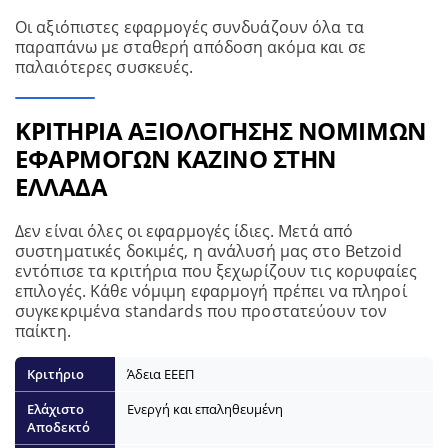
Οι αξιόπιστες εφαρμογές συνδυάζουν όλα τα
παραπάνω με σταθερή απόδοση ακόμα και σε
παλαιότερες συσκευές.
ΚΡΙΤΉΡΙΑ ΑΞΙΟΛΌΓΗΣΗΣ ΝΌΜΙΜΩΝ
ΕΦΑΡΜΟΓΏΝ ΚΑΖΊΝΟ ΣΤΗΝ
ΕΛΛΆΔΑ
Δεν είναι όλες οι εφαρμογές ίδιες. Μετά από
συστηματικές δοκιμές, η ανάλυσή μας στο Betzoid
εντόπισε τα κριτήρια που ξεχωρίζουν τις κορυφαίες
επιλογές. Κάθε νόμιμη εφαρμογή πρέπει να πληροί
συγκεκριμένα standards που προστατεύουν τον
παίκτη.
Άδεια ΕΕΕΠ
Ενεργή και επαληθευμένη