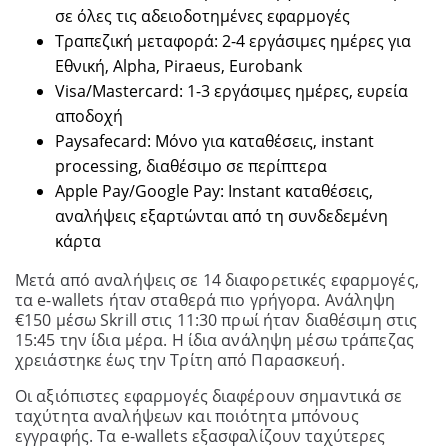
σε όλες τις αδειοδοτημένες εφαρμογές
Τραπεζική μεταφορά: 2-4 εργάσιμες ημέρες για
Εθνική, Alpha, Piraeus, Eurobank
Visa/Mastercard: 1-3 εργάσιμες ημέρες, ευρεία
αποδοχή
Paysafecard: Μόνο για καταθέσεις, instant
processing, διαθέσιμο σε περίπτερα
Apple Pay/Google Pay: Instant καταθέσεις,
αναλήψεις εξαρτώνται από τη συνδεδεμένη
κάρτα
Μετά από αναλήψεις σε 14 διαφορετικές εφαρμογές,
τα e-wallets ήταν σταθερά πιο γρήγορα. Ανάληψη
€150 μέσω Skrill στις 11:30 πρωί ήταν διαθέσιμη στις
15:45 την ίδια μέρα. Η ίδια ανάληψη μέσω τράπεζας
χρειάστηκε έως την Τρίτη από Παρασκευή.
Οι αξιόπιστες εφαρμογές διαφέρουν σημαντικά σε
ταχύτητα αναλήψεων και ποιότητα μπόνους
εγγραφής. Τα e-wallets εξασφαλίζουν ταχύτερες