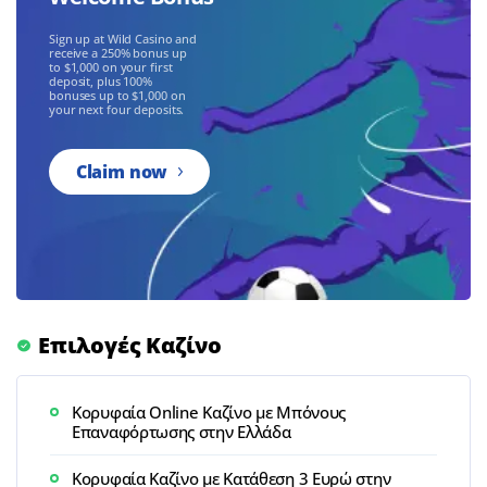
Sign up at Wild Casino and
receive a 250% bonus up
to $1,000 on your first
deposit, plus 100%
bonuses up to $1,000 on
your next four deposits.
Claim now
Επιλογές Καζίνο
Κορυφαία Online Καζίνο με Μπόνους
Επαναφόρτωσης στην Ελλάδα
Κορυφαία Καζίνο με Κατάθεση 3 Ευρώ στην