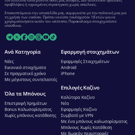
τον ιστότοπο είναι μόνο οι δικές μας απόψεις. Δεν αποτελούν οριστικές
προβλέψεις ή εγγυημένες στρατηγικές χωρίς απώλειες.
Επισκεπτόμενοι την ιστοσελίδα μας, συμφωνείτε με την πολιτική μας για
τη χρήση των cookies. Πρέπει να είστε τουλάχιστον 18 ετών για να
χρησιμοποιήσετε αυτόν τον ιστότοπο. Παρακαλούμε στοιχηματίστε
υπεύθυνα.
Ανά Κατηγορία
Εφαρμογή στοιχημάτων
Νέες
Εφαρμογές Στοιχημάτων
Εικονικά στοιχήματα
Android
Σε πραγματικό χρόνο
iPhone
Με μέγιστους συντελεστές
Επιλογές Καζίνο
Όλα τα Μπόνους
Καλύτερα Καζίνο
Επιστροφή Χρημάτων
Νέα
Bonus Καλωσορίσματος
Εφαρμογές Καζίνο
Χωρίς μπόνους κατάθεσης
Συμβατό με VPN
Με ένα μπόνους καλωσορίσματος
Μπόνους Χωρίς Κατάθεση
Με δωρεάν περιστροφές