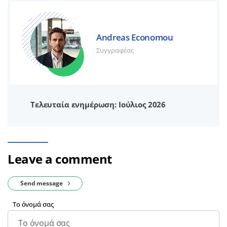
Andreas Economou
Συγγραφέας
Τελευταία ενημέρωση: Ιούλιος 2026
Leave a comment
Send message
Το όνομά σας