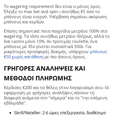
Το wagering requirement δεν είναι ο μόνος όρος.
Έλεγξε το max bet ανά spin—συνήθως €5 όσο το
μπόνους είναι ενεργό. Υπέρβαση σημαίνει ακύρωση
μπόνους και κερδών.
Επίσης σημαντικό: ποια παιχνίδια μετράνε 100% στο
wagering. Τα slots συνήθως μετράνε πλήρως, αλλά το
live casino μόνο 10%. Αν προτιμάς roulette, ένα
μπόνους με 35x γίνεται ουσιαστικά 350x. Για
μικρότερες προσφορές δοκιμής, υπάρχουν
μπόνους
€50 χωρίς κατάθεση
με πιο ήπιους όρους.
ΓΡΉΓΟΡΕΣ ΑΝΑΛΉΨΕΙΣ ΚΑΙ
ΜΈΘΟΔΟΙ ΠΛΗΡΩΜΉΣ
Κέρδισες €200 και τα θέλεις στον λογαριασμό σου. Οι
εφαρμογές με γρήγορες αναλήψεις κάνουν τη
διαφορά ανάμεσα στο "σήμερα" και το "την επόμενη
εβδομάδα".
Skrill/Neteller: 2-6 ώρες επεξεργασία, διαθέσιμο