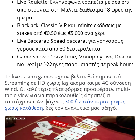
Live Roulette: Ελληνόφωνα τραπέζια με dealers
από στούντιο στη Μάλτα, διαθέσιμα 18 ώρες την
ημέρα
Blackjack: Classic, VIP και Infinite εκδόσεις με
stakes από €0,50 έως €5.000 ανά χέρι
Live Baccarat: Speed baccarat για γρήγορους
γύρους κάτω από 30 δευτερόλεπτα
Game Shows: Crazy Time, Monopoly Live, Deal or
No Deal με Έλληνες παρουσιαστές σε peak hours
Τα live casino games έχουν βελτιωθεί σημαντικά.
Streaming σε HD χωρίς lag ακόμα και με 4G σύνδεση
Wind. Οι καλύτερες πλατφόρμες προσφέρουν multi-
table view για να παρακολουθείς 4 τραπέζια
ταυτόχρονα. Αν ψάχνεις
300 δωρεάν περιστροφές
χωρίς κατάθεση
, δες τον αναλυτικό μας οδηγό.