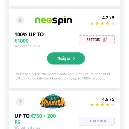
previous day, with the cashback percentage increasing
alongside the total amount deposited. See below for full
T&C's, 18+, BeGambleAware.org
4.7 \ 5
6
100% UP TO
€1000
BETZOID
Welcome Bonus
Παίξτε
At Neospin, use the promo code with a minimum deposit of
20 EUR to qualify for a bonus. Enjoy up to 100% of your
deposit as a bonus, capped at 1000 EUR, with wagering
requirements of 40 times the bonus amount plus winnings
from free spins. See below for full T&C's, 18+,
BeGambleAware.org
4.6 \ 5
7
UP TO
€750 + 200
FS
ΟΧΙ ΚΩΔΙΚΟΣ
Welcome Bonus