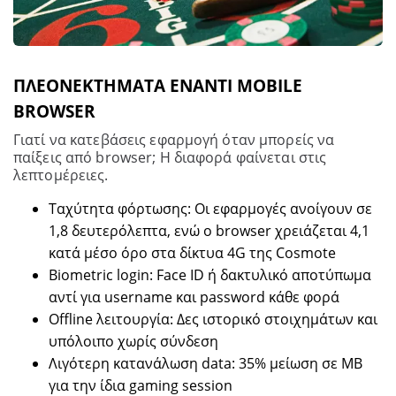
ΠΛΕΟΝΕΚΤΉΜΑΤΑ ΈΝΑΝΤΙ MOBILE
BROWSER
Γιατί να κατεβάσεις εφαρμογή όταν μπορείς να
παίξεις από browser; Η διαφορά φαίνεται στις
λεπτομέρειες.
Ταχύτητα φόρτωσης: Οι εφαρμογές ανοίγουν σε
1,8 δευτερόλεπτα, ενώ ο browser χρειάζεται 4,1
κατά μέσο όρο στα δίκτυα 4G της Cosmote
Biometric login: Face ID ή δακτυλικό αποτύπωμα
αντί για username και password κάθε φορά
Offline λειτουργία: Δες ιστορικό στοιχημάτων και
υπόλοιπο χωρίς σύνδεση
Λιγότερη κατανάλωση data: 35% μείωση σε MB
για την ίδια gaming session