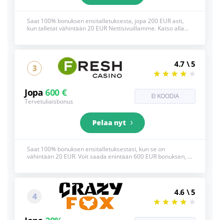
Saat 100% bonuksen ensitalletuksesta, jopa 200 EUR asti,
kun talletat vähintään 20 EUR Nettisivuillamme. Katso alla
olevat täydet käyttöehdot, 18+, BeGambleAware.org
4.7 \ 5
3
Jopa
600 €
EI KOODIA
Tervetuliaisbonus
Pelaa nyt
Saat 100% bonuksen ensitalletuksestasi, kun se on
vähintään 20 EUR. Voit saada enintään 600 EUR bonuksen, ja
bonuksesta saatava voitto on rajaton. Bonuksen
kierrätysvaatimus on 45-kertainen. Katso alla olevat täydet
käyttöehdot, 18+, BeGambleAware.org
4.6 \ 5
4