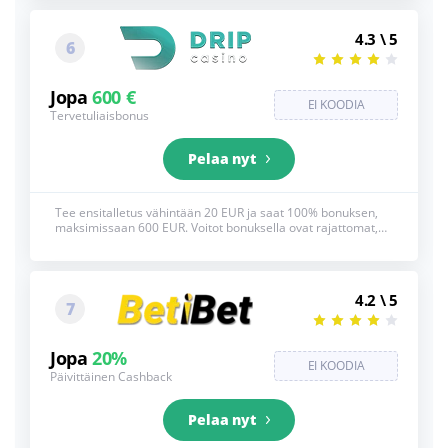
4.3 \ 5
6
Jopa
600 €
EI KOODIA
Tervetuliaisbonus
Pelaa nyt
Tee ensitalletus vähintään 20 EUR ja saat 100% bonuksen,
maksimissaan 600 EUR. Voitot bonuksella ovat rajattomat,
kierrätysvaatimus 45x. Katso alla olevat täydet käyttöehdot,
18+, BeGambleAware.org
4.2 \ 5
7
Jopa
20%
EI KOODIA
Päivittäinen Cashback
Pelaa nyt