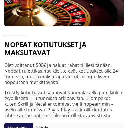
NOPEAT KOTIUTUKSET JA
MAKSUTAVAT
Olet voittanut 500€ ja haluat rahat tilillesi tänään.
Nopeat rulettikasinot käsittelevät kotiutukset alle 24
tunnissa, mutta maksutapa vaikuttaa lopulliseen
nopeuteen merkittävästi.
Trustly-kotiutukset saapuvat suomalaiselle pankkitilille
tyypillisesti 1–3 tunnissa arkipäivisin. E-lompakot
kuten Skrill ja Neteller toimivat vielä nopeammin –
usein alle tunnissa. Pay N Play -kasinoilla kotiutus
lähtee automaattisesti ilman erillistä vahvistusta.
Trustly