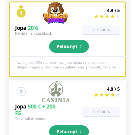
4.9 \ 5
1
Jopa
20%
EI KOODIA
Päivittäinen Cashback
Pelaa nyt
Nauti jopa 20% cashbackista jokaisesta talletuksestasi
BingoBongassa. Päivittäisen palautuksen prosentti, 10-20%,
riippuu talletuksesi suuruudesta. Katso alla olevat täydet
käyttöehdot, 18+, BeGambleAware.org
4.8 \ 5
2
Jopa
500 € + 200
FS
EI KOODIA
Tervetuliaisbonus
Pelaa nyt