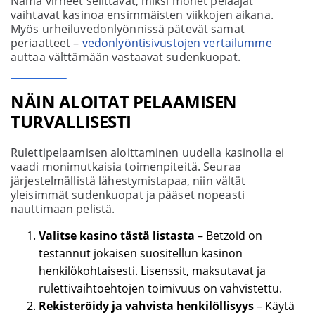
Nämä virheet selittävät, miksi monet pelaajat
vaihtavat kasinoa ensimmäisten viikkojen aikana.
Myös urheiluvedonlyönnissä pätevät samat
periaatteet –
vedonlyöntisivustojen vertailumme
auttaa välttämään vastaavat sudenkuopat.
NÄIN ALOITAT PELAAMISEN
TURVALLISESTI
Rulettipelaamisen aloittaminen uudella kasinolla ei
vaadi monimutkaisia toimenpiteitä. Seuraa
järjestelmällistä lähestymistapaa, niin vältät
yleisimmät sudenkuopat ja pääset nopeasti
nauttimaan pelistä.
Valitse kasino tästä listasta
– Betzoid on
testannut jokaisen suositellun kasinon
henkilökohtaisesti. Lisenssit, maksutavat ja
rulettivaihtoehtojen toimivuus on vahvistettu.
Rekisteröidy ja vahvista henkilöllisyys
– Käytä