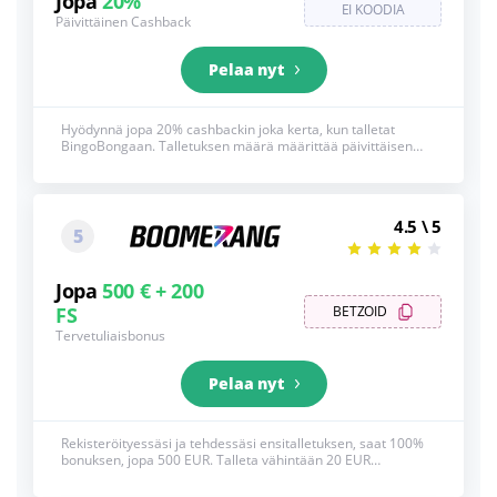
Jopa
20%
EI KOODIA
Päivittäinen Cashback
Pelaa nyt
Hyödynnä jopa 20% cashbackin joka kerta, kun talletat
BingoBongaan. Talletuksen määrä määrittää päivittäisen
cashback-prosentin, joka vaihtelee 10-20% välillä. Katso alla
olevat täydet käyttöehdot, 18+, BeGambleAware.org
4.5 \ 5
5
Jopa
500 € + 200
FS
BETZOID
Tervetuliaisbonus
Pelaa nyt
Rekisteröityessäsi ja tehdessäsi ensitalletuksen, saat 100%
bonuksen, jopa 500 EUR. Talleta vähintään 20 EUR
lunastaaksesi bonuksen. Katso alla olevat täydet
käyttöehdot, 18+, BeGambleAware.org