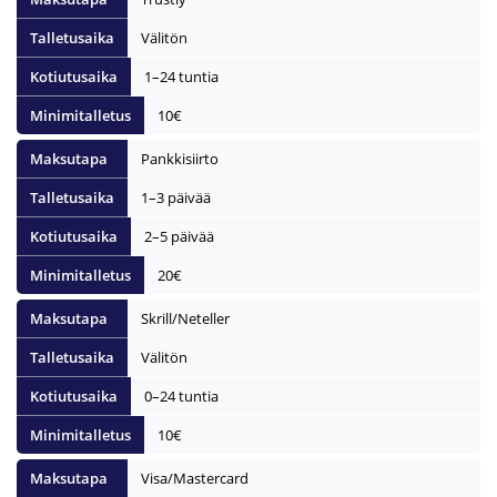
Välitön
1–24 tuntia
10€
Pankkisiirto
1–3 päivää
2–5 päivää
20€
Skrill/Neteller
Välitön
0–24 tuntia
10€
Visa/Mastercard