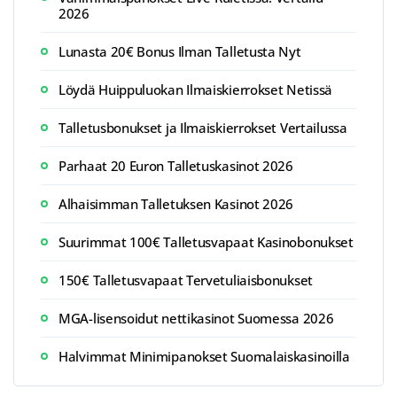
2026
Lunasta 20€ Bonus Ilman Talletusta Nyt
Löydä Huippuluokan Ilmaiskierrokset Netissä
Talletusbonukset ja Ilmaiskierrokset Vertailussa
Parhaat 20 Euron Talletuskasinot 2026
Alhaisimman Talletuksen Kasinot 2026
Suurimmat 100€ Talletusvapaat Kasinobonukset
150€ Talletusvapaat Tervetuliaisbonukset
MGA-lisensoidut nettikasinot Suomessa 2026
Halvimmat Minimipanokset Suomalaiskasinoilla