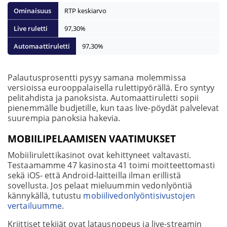
RTP keskiarvo
97,30%
97,30%
Palautusprosentti pysyy samana molemmissa
versioissa eurooppalaisella rulettipyörällä. Ero syntyy
pelitahdista ja panoksista. Automaattiruletti sopii
pienemmälle budjetille, kun taas live-pöydät palvelevat
suurempia panoksia hakevia.
MOBIILIPELAAMISEN VAATIMUKSET
Mobiilirulettikasinot ovat kehittyneet valtavasti.
Testaamamme 47 kasinosta 41 toimi moitteettomasti
sekä iOS- että Android-laitteilla ilman erillistä
sovellusta. Jos pelaat mieluummin vedonlyöntiä
kännykällä, tutustu
mobiilivedonlyöntisivustojen
vertailuumme
.
Kriittiset tekijät ovat latausnopeus ja live-streamin