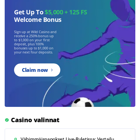
Get Up To
$5,000 + 125 FS
Welcome Bonus
Sign up at Wild Casino and
receive a 250% bonus up
to $1,000 on your first
deposit, plus 100%
bonuses up to $1,000 on
your next four deposits.
Claim now
Casino valinnat
Vähimmäispanokset Live-Ruletissa: Vertailu