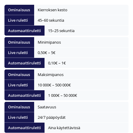
Kierroksen kesto
45–60 sekuntia
15–25 sekuntia
Minimipanos
0,50€ – 5€
0,10€ – 1€
Maksimipanos
10 000€ – 500 000€
1 000€ – 50 000€
Saatavuus
24/7 pääpöydät
Aina käytettävissä