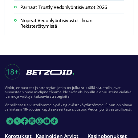
Parhaat Trustly Vedonlyöntisivustot 2026
Nopeat Vedonlyöntisivustot Ilman
Rekisteröitymistä
18+
Vinkit, ennusteet ja strategiat, jotka on julkaistu tällä sivustolla, ovat
ainoastaan omia mielipiteitämme. Ne eivät ole lopullisia ennusteita eivätkä
'varmoja voittoja' takaavia strategioita
Vieraillessasi sivustollamme hyväksyt evästekäytäntömme. Sinun on oltava
vähintään 18-vuotias käyttääksesi tätä sivustoa. Vedonlyönti vastuullisesti.
Korotukset
Kasinoiden Arviot
Kasinobonukset