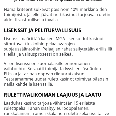
Nämä kriteerit sulkevat pois noin 40% markkinoiden
toimijoista. Jäljelle jäävät nettikasinot tarjoavat ruletin
aidosti vastuullisella tavalla.
LISENSSIT JA PELITURVALLISUUS
Lisenssi määrittää kaiken. MGA-lisensoidut kasinot
sitoutuvat tiukkoihin pelaajavarojen
suojaussääntöihin. Pelaajien rahat säilytetään erillisillä
tileillä, ja valitusprosessi on selkeä.
Viron lisenssi on suomalaisille erinomainen
vaihtoehto. Se vaatii toimijalta fyysisen läsnäolon
EU:ssa ja tarjoaa nopean riidanratkaisun.
Testaamamme uudet rulettikasinot toimivat pääosin
näillä kahdella lisenssillä.
RULETTIVALIKOIMAN LAAJUUS JA LAATU
Laadukas kasino tarjoaa vähintään 15 erilaista
rulettipeliä. Tähän sisältyy eurooppalainen,
ranskalainen ja amerikkalainen ruletti sekä useita live-