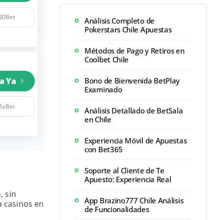
20Bet
Análisis Completo de
Pokerstars Chile Apuestas
Métodos de Pago y Retiros en
Coolbet Chile
a Ya
Bono de Bienvenida BetPlay
Examinado
1xBet
Análisis Detallado de BetSala
en Chile
Experiencia Móvil de Apuestas
con Bet365
Soporte al Cliente de Te
Apuesto: Experiencia Real
, sin
App Brazino777 Chile Análisis
a casinos en
de Funcionalidades