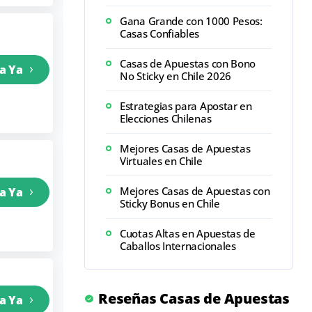
Gana Grande con 1000 Pesos:
Casas Confiables
Casas de Apuestas con Bono
a Ya
No Sticky en Chile 2026
Estrategias para Apostar en
Elecciones Chilenas
Mejores Casas de Apuestas
Virtuales en Chile
Mejores Casas de Apuestas con
a Ya
Sticky Bonus en Chile
Cuotas Altas en Apuestas de
Caballos Internacionales
Reseñas Casas de Apuestas
a Ya