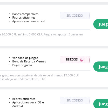
Bonos competitivos
SIN CÓDIGO
Retiros eficientes
Apuestas en tiempo real
Jueg
 90.000 CPL, mínimo 5.000 CLP. Requisito: apostar 5 veces en
Variedad de juegos
BETZOID
Bono de Recarga Viernes
Pagos seguros
Jueg
 gratuitos con su primer depósito de al menos 17.000 CLP,
éase abajo los T&C completos, +18
Retiros eficientes
SIN CÓDIGO
Aplicaciones para iOS e
Jueg
Android