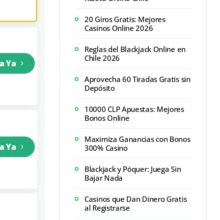
20 Giros Gratis: Mejores
Casinos Online 2026
Reglas del Blackjack Online en
Chile 2026
a Ya
Aprovecha 60 Tiradas Gratis sin
Depósito
10000 CLP Apuestas: Mejores
Bonos Online
Maximiza Ganancias con Bonos
a Ya
300% Casino
Blackjack y Póquer: Juega Sin
Bajar Nada
Casinos que Dan Dinero Gratis
al Registrarse