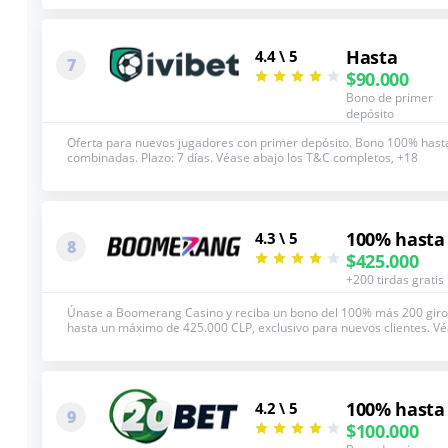
Hasta
4.4 \ 5
7
$90.000
Bono de primer
depósito
Oferta para nuevos jugadores con primer depósito. Bono 100% hasta
combinadas. Plazo: 7 días. Véase abajo los T&C completos, +18
100% hasta
4.3 \ 5
8
$425.000
+200 tirdas gratis
Únase a Boomerang Casino y reciba un bono del 100% más 200 giros
hasta un máximo de 425.000 CLP, exclusivo para nuevos clientes. V
100% hasta
4.2 \ 5
9
$100.000