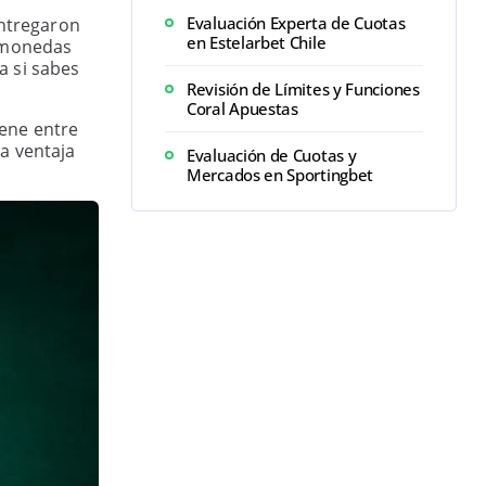
Evaluación Experta de Cuotas
entregaron
en Estelarbet Chile
gamonedas
a si sabes
Revisión de Límites y Funciones
Coral Apuestas
iene entre
a ventaja
Evaluación de Cuotas y
Mercados en Sportingbet