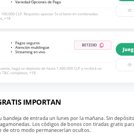
Variedad Opciones de Pago
100.000 CLP. Requisito: apostar 5x el bono en combinadas.
os, +18
Pagos seguros
BETZOID
Atención multilingüe
Jueg
Streaming en vivo
Cuenta, haga un depósito de hasta 1.400.000 CLP y recibirá un
s T&C completos, +18
 GRATIS IMPORTAN
u bandeja de entrada un lunes por la mañana. Sin depósito
agamonedas. Los códigos de bonos con tiradas gratis par
que de otro modo permanecerían ocultos.