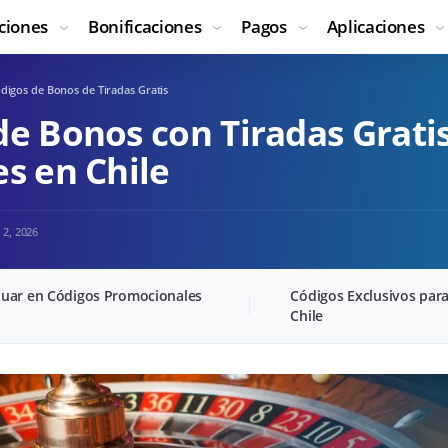
aciones
Bonificaciones
Pagos
Aplicaciones
digos de Bonos de Tiradas Gratis
de Bonos con Tiradas Grati
es en Chile
 2, 2026
luar en Códigos Promocionales
Códigos Exclusivos par
Chile