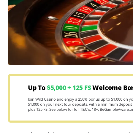
Up To
$5,000 + 125 FS
Welcome Bo
Join Wild Casino and enjoy a 250% bonus up to $1,000 on you
$1,000 on your next four deposits, with a minimum deposit of
plus 125 FS. See below for full T&C's, 18+, BeGambleAware.o