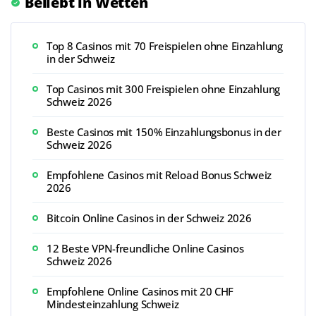
Beliebt in Wetten
Top 8 Casinos mit 70 Freispielen ohne Einzahlung
in der Schweiz
Top Casinos mit 300 Freispielen ohne Einzahlung
Schweiz 2026
Beste Casinos mit 150% Einzahlungsbonus in der
Schweiz 2026
Empfohlene Casinos mit Reload Bonus Schweiz
2026
Bitcoin Online Casinos in der Schweiz 2026
12 Beste VPN-freundliche Online Casinos
Schweiz 2026
Empfohlene Online Casinos mit 20 CHF
Mindesteinzahlung Schweiz