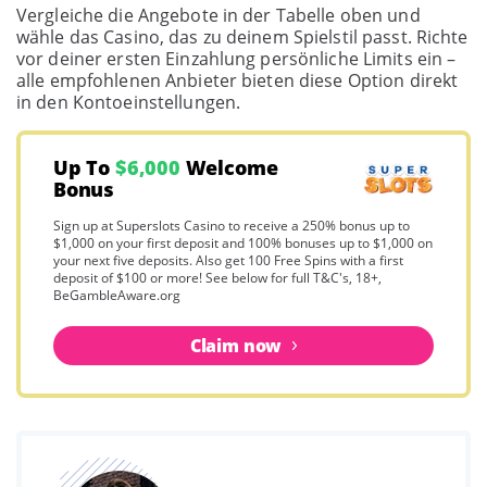
Vergleiche die Angebote in der Tabelle oben und
wähle das Casino, das zu deinem Spielstil passt. Richte
vor deiner ersten Einzahlung persönliche Limits ein –
alle empfohlenen Anbieter bieten diese Option direkt
in den Kontoeinstellungen.
Up To
$6,000
Welcome
Bonus
Sign up at Superslots Casino to receive a 250% bonus up to
$1,000 on your first deposit and 100% bonuses up to $1,000 on
your next five deposits. Also get 100 Free Spins with a first
deposit of $100 or more! See below for full T&C's, 18+,
BeGambleAware.org
Claim now