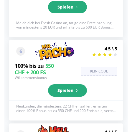
Spielen
Melde dich bei Fresh Casino an, tätige eine Ersteinzahlung
von mindestens 20 EUR und erhalte bis zu 600 EUR Bonus
ohne Gewinnobergrenze, wobei eine 40-fache
Umsatzanforderung gilt. AGB gelten, 18+
4.5 \ 5
6
100% bis zu
550
CHF + 200 FS
KEIN CODE
Willkommensbonus
Spielen
Neukunden, die mindestens 22 CHF einzahlen, erhalten
einen 100% Bonus bis zu 550 CHF und 200 Freispiele, verteilt
über 10 Tage. Bonus und Gewinne aus Freispielen müssen
innerhalb von 10 Tagen 35-fach bzw. 40-fach umgesetzt
werden. AGB gelten, 18+