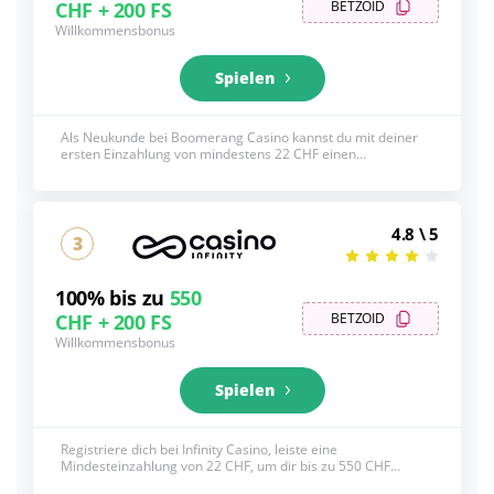
CHF + 200 FS
BETZOID
Willkommensbonus
Spielen
Als Neukunde bei Boomerang Casino kannst du mit deiner
ersten Einzahlung von mindestens 22 CHF einen
Willkommensbonus von bis zu 550 CHF und zusätzlich 200
Freispiele erhalten. AGB gelten, 18+
4.8 \ 5
3
100% bis zu
550
CHF + 200 FS
BETZOID
Willkommensbonus
Spielen
Registriere dich bei Infinity Casino, leiste eine
Mindesteinzahlung von 22 CHF, um dir bis zu 550 CHF
Ersteinzahlungsbonus und 200 Freispiele zu sichern, die du