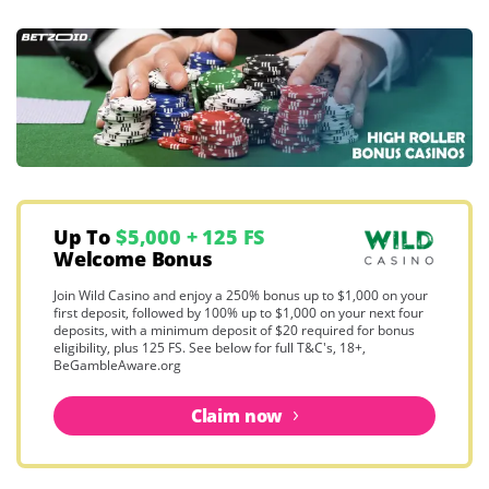
Up To
$5,000 + 125 FS
Welcome Bonus
Join Wild Casino and enjoy a 250% bonus up to $1,000 on your
first deposit, followed by 100% up to $1,000 on your next four
deposits, with a minimum deposit of $20 required for bonus
eligibility, plus 125 FS. See below for full T&C's, 18+,
BeGambleAware.org
Claim now