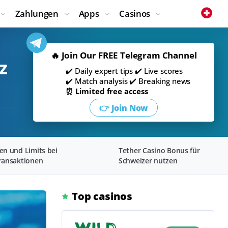
Zahlungen
Apps
Casinos
🔥 Join Our FREE Telegram Channel
z
✔️ Daily expert tips ✔️ Live scores
✔️ Match analysis ✔️ Breaking news
⏰ Limited free access
👉 Join Now
n und Limits bei
Tether Casino Bonus für
ransaktionen
Schweizer nutzen
Top casinos