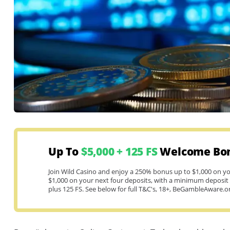
Up To
$5,000 + 125 FS
Welcome Bo
Join Wild Casino and enjoy a 250% bonus up to $1,000 on you
$1,000 on your next four deposits, with a minimum deposit of
plus 125 FS. See below for full T&C's, 18+, BeGambleAware.o