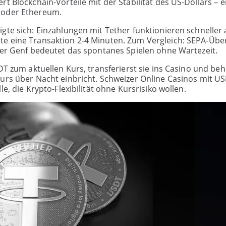
t Blockchain-Vorteile mit der Stabilität des US-Dollars – e
n oder Ethereum.
gte sich: Einzahlungen mit Tether funktionieren schneller 
te eine Transaktion 2-4 Minuten. Zum Vergleich: SEPA-Üb
oder Genf bedeutet das spontanes Spielen ohne Wartezeit.
DT zum aktuellen Kurs, transferierst sie ins Casino und behä
Kurs über Nacht einbricht. Schweizer Online Casinos mit U
e, die Krypto-Flexibilität ohne Kursrisiko wollen.