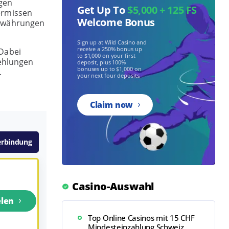
ngen
Get Up To
$5,000 + 125 FS
ermissen
Welcome Bonus
towährungen
Sign up at Wild Casino and
receive a 250% bonus up
 Dabei
to $1,000 on your first
ehlungen
deposit, plus 100%
bonuses up to $1,000 on
.
your next four deposits.
Claim now
erbindung
Casino-Auswahl
elen
Top Online Casinos mit 15 CHF
Mindesteinzahlung Schweiz