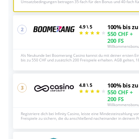
Umsatzbedingungen betragen 35-fach für den Bonus und 40-fach für Fre
ausgeschlossen. AGB gelten, 18+
100% bis zu
4.9 \ 5
2
550 CHF +
200 FS
Willkommensbon
Als Neukunde bei Boomerang Casino kannst du mit deiner ersten E
bis zu 550 CHF und zusätzlich 200 Freispiele erhalten. AGB gelten, 1
100% bis zu
4.8 \ 5
3
550 CHF +
200 FS
Willkommensbon
Registriere dich bei Infinity Casino, leiste eine Mindesteinzahlung 
Freispiele zu sichern, die du anschließend nacheinander in deinem Pr