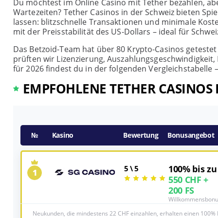
Du möchtest im Online Casino mit Tether bezahlen, ab
Wartezeiten? Tether Casinos in der Schweiz bieten Spi
lassen: blitzschnelle Transaktionen und minimale Kos
mit der Preisstabilität des US-Dollars – ideal für Sch
Das Betzoid-Team hat über 80 Krypto-Casinos getestet 
prüften wir Lizenzierung, Auszahlungsgeschwindigke
für 2026 findest du in der folgenden Vergleichstabelle
EMPFOHLENE TETHER CASINOS F
№
Kasino
Bewertung
Bonusangebot
100% bis zu
5 \ 5
1
550 CHF +
200 FS
Willkommensbon
Neukunden, die mindestens 22 CHF einzahlen, erhalten einen 100% B