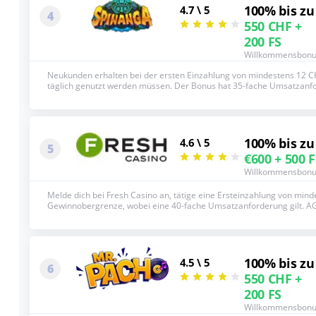
100% bis zu
4.7 \ 5
4
550 CHF +
200 FS
Willkommensbon
Neukunden erhalten bei der ersten Einzahlung von mindestens 12 CH
täglich genutzt werden müssen. Der Bonus hat 35-fache Umsatzanfor
100% bis zu
4.6 \ 5
5
€600 + 500 F
Willkommensbon
Melde dich bei Fresh Casino an, tätige eine Ersteinzahlung von min
Gewinnobergrenze, wobei eine 40-fache Umsatzanforderung gilt. AG
100% bis zu
4.5 \ 5
6
550 CHF +
200 FS
Willkommensbon